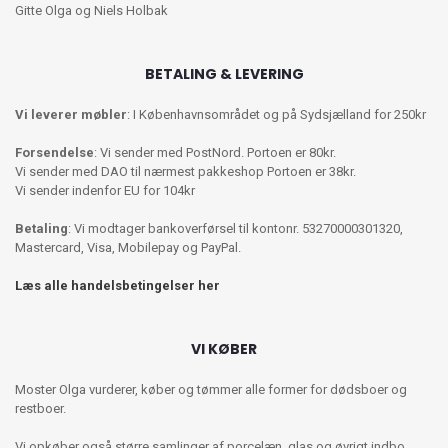
Gitte Olga og Niels Holbak
BETALING & LEVERING
Vi leverer møbler
: I Københavnsområdet og på Sydsjælland for 250kr
Forsendelse
: Vi sender med PostNord. Portoen er 80kr.
Vi sender med DAO til nærmest pakkeshop Portoen er 38kr.
Vi sender indenfor EU for 104kr
Betaling
: Vi modtager bankoverførsel til kontonr. 53270000301320,
Mastercard, Visa, Mobilepay og PayPal.
Læs alle handelsbetingelser her
VI KØBER
Moster Olga vurderer, køber og tømmer alle former for dødsboer og
restboer.
Vi opkøber også større samlinger af porcelæn, glas og øvrigt indbo.