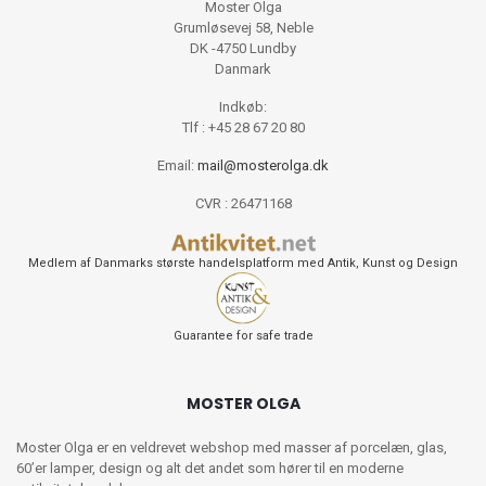
Moster Olga
Grumløsevej 58, Neble
DK -4750 Lundby
Danmark
Indkøb:
Tlf : +45 28 67 20 80
Email:
mail@mosterolga.dk
CVR : 26471168
Medlem af Danmarks største handelsplatform med Antik, Kunst og Design
Guarantee for safe trade
MOSTER OLGA
Moster Olga er en veldrevet webshop med masser af porcelæn, glas,
60’er lamper, design og alt det andet som hører til en moderne