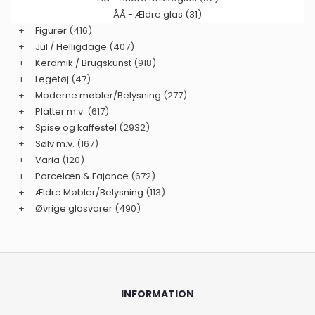
ÅÅ - Ældre glas (31)
+
Figurer
(416)
+
Jul / Helligdage
(407)
+
Keramik / Brugskunst
(918)
+
Legetøj
(47)
+
Moderne møbler/Belysning
(277)
+
Platter m.v.
(617)
+
Spise og kaffestel
(2932)
+
Sølv m.v.
(167)
+
Varia
(120)
+
Porcelæn & Fajance
(672)
+
Ældre Møbler/Belysning
(113)
+
Øvrige glasvarer
(490)
INFORMATION