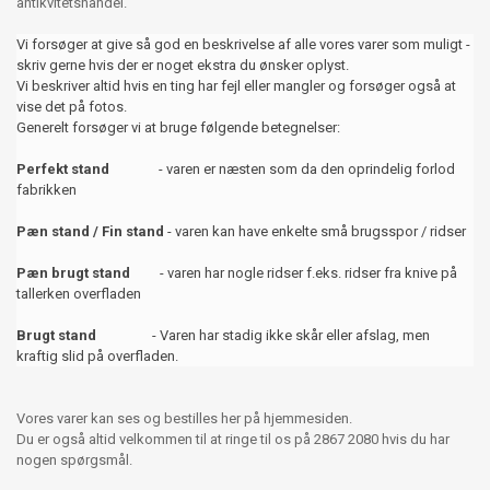
antikvitetshandel.
Vi forsøger at give så god en beskrivelse af alle vores varer som muligt -
skriv gerne hvis der er noget ekstra du ønsker oplyst.
Vi beskriver altid hvis en ting har fejl eller mangler og forsøger også at
vise det på fotos.
Generelt forsøger vi at bruge følgende betegnelser:
Perfekt stand
- varen er næsten som da den oprindelig forlod
fabrikken
Pæn stand / Fin stand
- varen kan have enkelte små brugsspor / ridser
Pæn brugt stand
- varen har nogle ridser f.eks. ridser fra knive på
tallerken overfladen
Brugt stand
- Varen har stadig ikke skår eller afslag, men
kraftig slid på overfladen.
Vores varer kan ses og bestilles her på hjemmesiden.
Du er også altid velkommen til at ringe til os på 2867 2080 hvis du har
nogen spørgsmål.