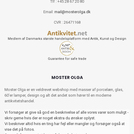
Tlf : +45 28 67 20 80
Email:
mail@mosterolga.dk
CVR : 26471168
Medlem af Danmarks største handelsplatform med Antik, Kunst og Design
Guarantee for safe trade
MOSTER OLGA
Moster Olga er en veldrevet webshop med masser af porcelæn, glas,
60’er lamper, design og alt det andet som hører til en moderne
antikvitetshandel.
Vi forsøger at give så god en beskrivelse af alle vores varer som muligt -
skriv gerne hvis der er noget ekstra du ønsker oplyst.
Vi beskriver altid hvis en ting har fejl eller mangler og forsøger også at
vise det på fotos.