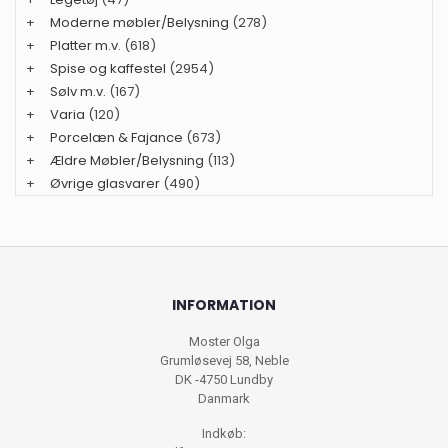
+
Moderne møbler/Belysning
(278)
+
Platter m.v.
(618)
+
Spise og kaffestel
(2954)
+
Sølv m.v.
(167)
+
Varia
(120)
+
Porcelæn & Fajance
(673)
+
Ældre Møbler/Belysning
(113)
+
Øvrige glasvarer
(490)
INFORMATION
Moster Olga
Grumløsevej 58, Neble
DK -4750 Lundby
Danmark
Indkøb: