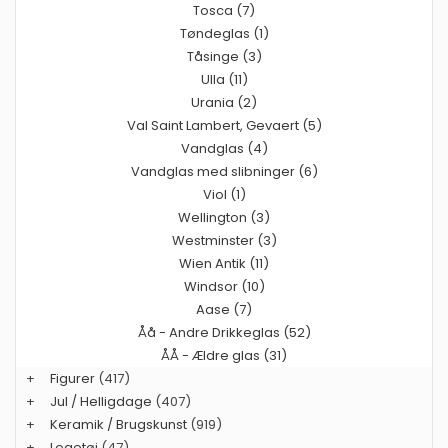
Tosca (7)
Tøndeglas (1)
Tåsinge (3)
Ulla (11)
Urania (2)
Val Saint Lambert, Gevaert (5)
Vandglas (4)
Vandglas med slibninger (6)
Viol (1)
Wellington (3)
Westminster (3)
Wien Antik (11)
Windsor (10)
Aase (7)
Åå - Andre Drikkeglas (52)
ÅÅ - Ældre glas (31)
+
Figurer
(417)
+
Jul / Helligdage
(407)
+
Keramik / Brugskunst
(919)
+
Legetøj
(47)