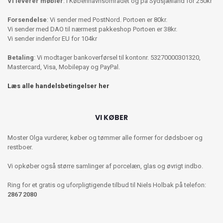
Vi leverer møbler
: I Københavnsområdet og på Sydsjælland for 250kr
Forsendelse
: Vi sender med PostNord. Portoen er 80kr.
Vi sender med DAO til nærmest pakkeshop Portoen er 38kr.
Vi sender indenfor EU for 104kr
Betaling
: Vi modtager bankoverførsel til kontonr. 53270000301320,
Mastercard, Visa, Mobilepay og PayPal.
Læs alle handelsbetingelser her
VI KØBER
Moster Olga vurderer, køber og tømmer alle former for dødsboer og
restboer.
Vi opkøber også større samlinger af porcelæn, glas og øvrigt indbo.
Ring for et gratis og uforpligtigende tilbud til Niels Holbak på telefon:
2867 2080