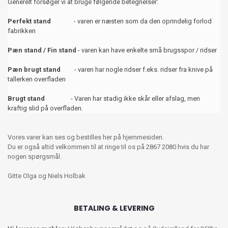
Generelt forsøger vi at bruge følgende betegnelser:
Perfekt stand
- varen er næsten som da den oprindelig forlod
fabrikken
Pæn stand / Fin stand
- varen kan have enkelte små brugsspor / ridser
Pæn brugt stand
- varen har nogle ridser f.eks. ridser fra knive på
tallerken overfladen
Brugt stand
- Varen har stadig ikke skår eller afslag, men
kraftig slid på overfladen.
Vores varer kan ses og bestilles her på hjemmesiden.
Du er også altid velkommen til at ringe til os på 2867 2080 hvis du har
nogen spørgsmål.
Gitte Olga og Niels Holbak
BETALING & LEVERING