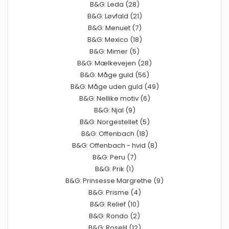
B&G: Leda (28)
B&G: Løvfald (21)
B&G: Menuet (7)
B&G: Mexico (18)
B&G: Mimer (5)
B&G: Mælkevejen (28)
B&G: Måge guld (56)
B&G: Måge uden guld (49)
B&G: Nellike motiv (6)
B&G: Njal (9)
B&G: Norgestellet (5)
B&G: Offenbach (18)
B&G: Offenbach - hvid (8)
B&G: Peru (7)
B&G: Prik (1)
B&G: Prinsesse Margrethe (9)
B&G: Prisme (4)
B&G: Relief (10)
B&G: Rondo (2)
B&G: Roselil (12)