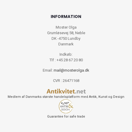
INFORMATION
Moster Olga
Grumløsevej 58, Neble
DK -4750 Lundby
Danmark
Indkøb:
Tlf : +45 28 67 20 80
Email:
mail@mosterolga.dk
CVR : 26471168
Medlem af Danmarks største handelsplatform med Antik, Kunst og Design
Guarantee for safe trade