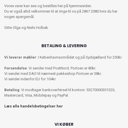
Vores varer kan ses og bestilles her på hjemmesiden.
Du er også altid velkommen til at ringe til os på 2867 2080 hvis du har
nogen spørgsmål.
Gitte Olga og Niels Holbak
BETALING & LEVERING
Vi leverer møbler
: I Københavnsområdet og på Sydsjælland for 250kr
Forsendelse
: Vi sender med PostNord. Portoen er 80kr.
Vi sender med DAO til nærmest pakkeshop Portoen er 38kr.
Vi sender indenfor EU for 104kr
Betaling
: Vi modtager bankoverførsel til kontonr. 53270000301320,
Mastercard, Visa, Mobilepay og PayPal.
Læs alle handelsbetingelser her
VI KØBER