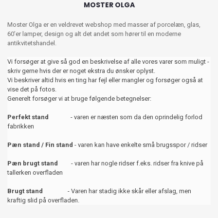
MOSTER OLGA
Moster Olga er en veldrevet webshop med masser af porcelæn, glas,
60’er lamper, design og alt det andet som hører til en moderne
antikvitetshandel.
Vi forsøger at give så god en beskrivelse af alle vores varer som muligt -
skriv gerne hvis der er noget ekstra du ønsker oplyst.
Vi beskriver altid hvis en ting har fejl eller mangler og forsøger også at
vise det på fotos.
Generelt forsøger vi at bruge følgende betegnelser:
Perfekt stand
- varen er næsten som da den oprindelig forlod
fabrikken
Pæn stand / Fin stand
- varen kan have enkelte små brugsspor / ridser
Pæn brugt stand
- varen har nogle ridser f.eks. ridser fra knive på
tallerken overfladen
Brugt stand
- Varen har stadig ikke skår eller afslag, men
kraftig slid på overfladen.