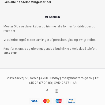
Læs alle handelsbetingelser her
VI KØBER
Moster Olga vurderer, køber og tømmer alle former for dødsboer og
restboer.
Vi opkøber også større samlinger af porcelæn, glas og øvrigt indbo.
Ring for et gratis og uforpligtigende tilbud til Niels Holbak på telefon:
2867 2080
Grumløsevej 58, Neble | 4750 Lundby |
mail@mosterolga.dk
| Tlf:
+45 28 67 20 80 | CVR: 26471168