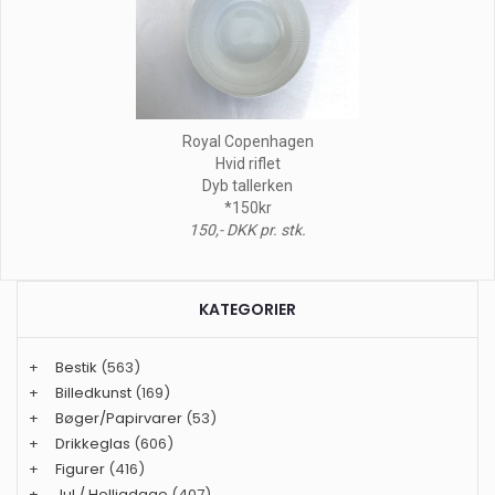
Royal Copenhagen
Hvid riflet
Dyb tallerken
*150kr
150,- DKK pr. stk.
KATEGORIER
+
Bestik
(563)
+
Billedkunst
(169)
+
Bøger/Papirvarer
(53)
+
Drikkeglas
(606)
+
Figurer
(416)
+
Jul / Helligdage
(407)