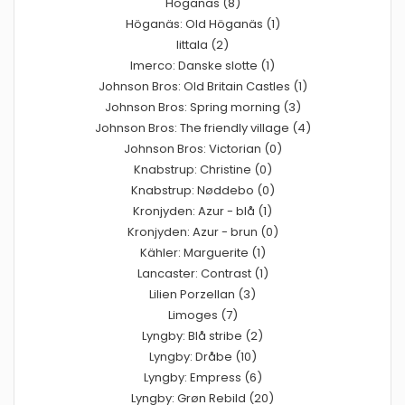
Höganäs (8)
Höganäs: Old Höganäs (1)
Iittala (2)
Imerco: Danske slotte (1)
Johnson Bros: Old Britain Castles (1)
Johnson Bros: Spring morning (3)
Johnson Bros: The friendly village (4)
Johnson Bros: Victorian (0)
Knabstrup: Christine (0)
Knabstrup: Nøddebo (0)
Kronjyden: Azur - blå (1)
Kronjyden: Azur - brun (0)
Kähler: Marguerite (1)
Lancaster: Contrast (1)
Lilien Porzellan (3)
Limoges (7)
Lyngby: Blå stribe (2)
Lyngby: Dråbe (10)
Lyngby: Empress (6)
Lyngby: Grøn Rebild (20)