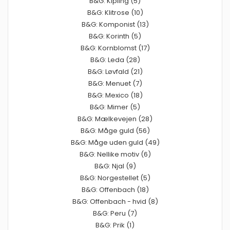
B&G: Kipling (5)
B&G: Klitrose (10)
B&G: Komponist (13)
B&G: Korinth (5)
B&G: Kornblomst (17)
B&G: Leda (28)
B&G: Løvfald (21)
B&G: Menuet (7)
B&G: Mexico (18)
B&G: Mimer (5)
B&G: Mælkevejen (28)
B&G: Måge guld (56)
B&G: Måge uden guld (49)
B&G: Nellike motiv (6)
B&G: Njal (9)
B&G: Norgestellet (5)
B&G: Offenbach (18)
B&G: Offenbach - hvid (8)
B&G: Peru (7)
B&G: Prik (1)