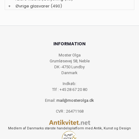
+
Øvrige glasvarer
(490)
INFORMATION
Moster Olga
Grumløsevej 58, Neble
DK -4750 Lundby
Danmark
Indkøb:
Tlf : +45 28 67 20 80
Email:
mail@mosterolga.dk
CVR : 26471168
Medlem af Danmarks største handelsplatform med Antik, Kunst og Design