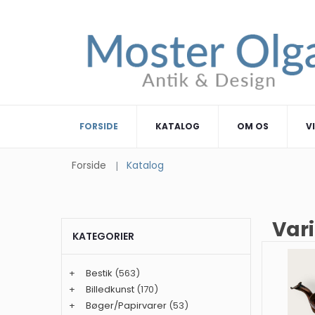
FORSIDE
KATALOG
OM OS
V
Forside
Katalog
Var
KATEGORIER
+
Bestik
(563)
+
Billedkunst
(170)
+
Bøger/Papirvarer
(53)