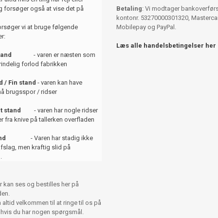
 forsøger også at vise det på
Betaling
: Vi modtager bankoverførse
kontonr. 53270000301320, Mastercar
orsøger vi at bruge følgende
Mobilepay og PayPal.
r:
Læs alle handelsbetingelser her
tand
- varen er næsten som
indelig forlod fabrikken
 / Fin stand
- varen kan have
å brugsspor / ridser
t stand
- varen har nogle ridser
er fra knive på tallerken overfladen
and
- Varen har stadig ikke
afslag, men kraftig slid på
.
r kan ses og bestilles her på
en.
altid velkommen til at ringe til os på
 hvis du har nogen spørgsmål.