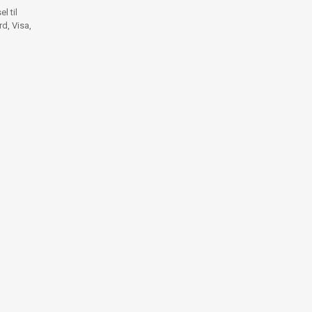
l til
d, Visa,