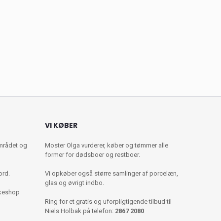
VI KØBER
mrådet og
Moster Olga vurderer, køber og tømmer alle
former for dødsboer og restboer.
ord.
Vi opkøber også større samlinger af porcelæn,
glas og øvrigt indbo.
kkeshop
Ring for et gratis og uforpligtigende tilbud til
Niels Holbak på telefon:
2867 2080