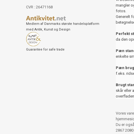
mangler og
CVR : 26471168
fotos.
Generelt f
betegnelse
Medlem af Danmarks største handelsplatform
med Antik, Kunst og Design
Perfekt s
da den opr
Guarantee for safe trade
Pæn stand
enkelte sm
Pæn brug
f.eks. rids
Brugt st
skår eller 
overfladen
Vores vare
hjemmesid
Du er også 
2867 2080