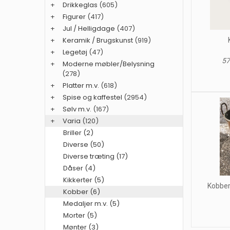
+
Drikkeglas
(605)
+
Figurer
(417)
+
Jul / Helligdage
(407)
+
Keramik / Brugskunst
(919)
+
Legetøj
(47)
57
+
Moderne møbler/Belysning
(278)
+
Platter m.v.
(618)
+
Spise og kaffestel
(2954)
+
Sølv m.v.
(167)
+
Varia
(120)
Briller (2)
Diverse (50)
Diverse træting (17)
Dåser (4)
Kikkerter (5)
Kobber
Kobber (6)
Medaljer m.v. (5)
Morter (5)
Mønter (3)