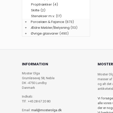
Proptrækker (4)
Skilte (2)
Stenøkser m.v. (17)
+
Porcelæn & Fajance
(673)
+
Ældre Møbler/Belysning
(113)
+
Øvrige glasvarer
(490)
INFORMATION
MOSTER
Moster Olga
Moster Ol
Grumløsevej 58, Neble
masser af 
DK -4750 Lundby
og alt det
Danmark
antikvitet
Indkøb:
Vi forsøge
Tlf : +45 28 67 20 80
alle vores 
der er nog
Email:
mail@mosterolga.dk
Vi beskriver