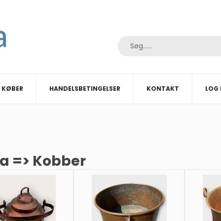
I KØBER
HANDELSBETINGELSER
KONTAKT
LOG 
ia => Kobber