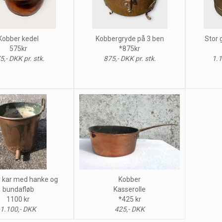
Kobber kedel
Kobbergryde på 3 ben
Stor 
575kr
*875kr
5,- DKK pr. stk.
875,- DKK pr. stk.
1.1
 kar med hanke og
Kobber
bundafløb
Kasserolle
1100 kr
*425 kr
1.100,- DKK
425,- DKK