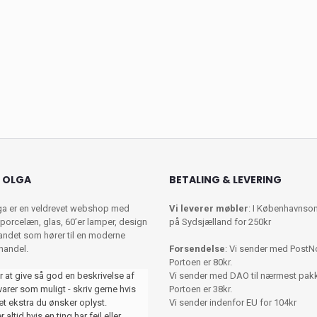
 OLGA
BETALING & LEVERING
ga er en veldrevet webshop med
Vi leverer møbler
: I Københavnso
porcelæn, glas, 60’er lamper, design
på Sydsjælland for 250kr
 andet som hører til en moderne
shandel.
Forsendelse
: Vi sender med PostN
Portoen er 80kr.
r at give så god en beskrivelse af
Vi sender med DAO til nærmest pa
varer som muligt - skriv gerne hvis
Portoen er 38kr.
et ekstra du ønsker oplyst.
Vi sender indenfor EU for 104kr
 altid hvis en ting har fejl eller