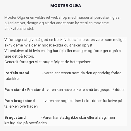
MOSTER OLGA
Moster Olga er en veldrevet webshop med masser af porcelæn, glas,
60’er lamper, design og alt det andet som hører til en moderne
antikvitetshandel.
Vi forsøger at give så god en beskrivelse af alle vores varer som muligt -
skriv gerne hvis der er noget ekstra du ønsker oplyst.
Vi beskriver altid hvis en ting har fejl eller mangler og forsøger også at
vise det på fotos.
Generelt forsøger vi at bruge følgende betegnelser:
Perfekt stand
- varen er næsten som da den oprindelig forlod
fabrikken
Pæn stand / Fin stand
- varen kan have enkelte små brugsspor / ridser
Pæn brugt stand
- varen har nogle ridser f.eks. ridser fra knive på
tallerken overfladen
Brugt stand
- Varen har stadig ikke skår eller afslag, men
kraftig slid på overfladen.