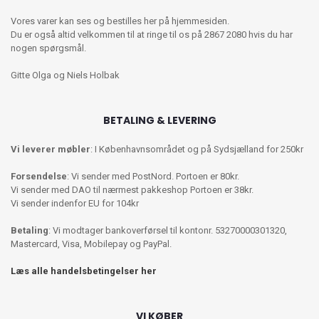
Vores varer kan ses og bestilles her på hjemmesiden.
Du er også altid velkommen til at ringe til os på 2867 2080 hvis du har
nogen spørgsmål.
Gitte Olga og Niels Holbak
BETALING & LEVERING
Vi leverer møbler
: I Københavnsområdet og på Sydsjælland for 250kr
Forsendelse
: Vi sender med PostNord. Portoen er 80kr.
Vi sender med DAO til nærmest pakkeshop Portoen er 38kr.
Vi sender indenfor EU for 104kr
Betaling
: Vi modtager bankoverførsel til kontonr. 53270000301320,
Mastercard, Visa, Mobilepay og PayPal.
Læs alle handelsbetingelser her
VI KØBER