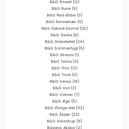
B&G: Roselil (12)
B&G: Rune (5)
B&G: Rød stribe (0)
B&G: Rønnebær (9)
B&G: Saksisk blomst (20)
B&G: Siesta (8)
B&G: Slotsstellet (24)
B&G: Sommerfugl (5)
B&G: Strauss (1)
B&G: Tema (11)
B&G: Thor (12)
B&G: Tivoli (9)
B&G: Venus (19)
B&G: Viol (3)
B&G: Volmer (7)
B&G: Ægir (5)
B&G: Øvrige stel (42)
B&G: Åkjær (23)
B&G: Aarestrup (9)
Bavaria: Aksbo (2)