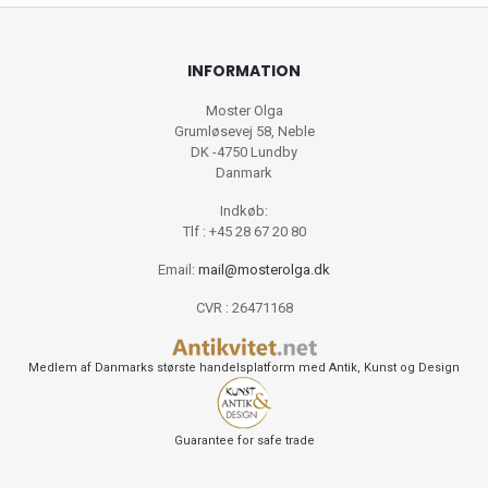
INFORMATION
Moster Olga
Grumløsevej 58, Neble
DK -4750 Lundby
Danmark
Indkøb:
Tlf : +45 28 67 20 80
Email:
mail@mosterolga.dk
CVR : 26471168
Medlem af Danmarks største handelsplatform med Antik, Kunst og Design
Guarantee for safe trade