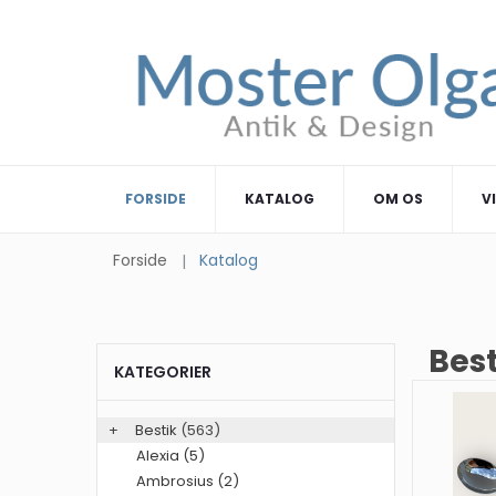
FORSIDE
KATALOG
OM OS
V
Forside
Katalog
Best
KATEGORIER
+
Bestik
(563)
Alexia (5)
Ambrosius (2)