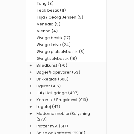
Tang (3)
Teak bestik (11)
Tuja / Georg Jensen (5)
Venedig (5)
Vienna (4)
Øvrige bestik (17)
Øvrige knive (24)
Øvrige pletsølvbestik (8)
Øvrigt sølvbestik (18)
+
Billedkunst
(170)
+
Bøger/Papirvarer
(53)
+
Drikkeglas
(606)
+
Figurer
(416)
+
Jul / Helligdage
(407)
+
Keramik / Brugskunst
(919)
+
Legetøj
(47)
+
Moderne møbler/Belysning
(278)
+
Platter m.v.
(617)
+
Spise og kaffestel
(2938)