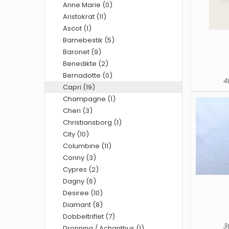
Anne Marie (0)
Aristokrat (11)
Ascot (1)
Barnebestik (5)
Baronet (9)
Benedikte (2)
Bernadotte (0)
40
Capri (19)
Champagne (1)
Cheri (3)
Christiansborg (1)
City (10)
Columbine (11)
Conny (3)
Cypres (2)
Dagny (6)
Desiree (10)
Diamant (8)
Dobbeltriflet (7)
30
Dronning / Achanthus (1)