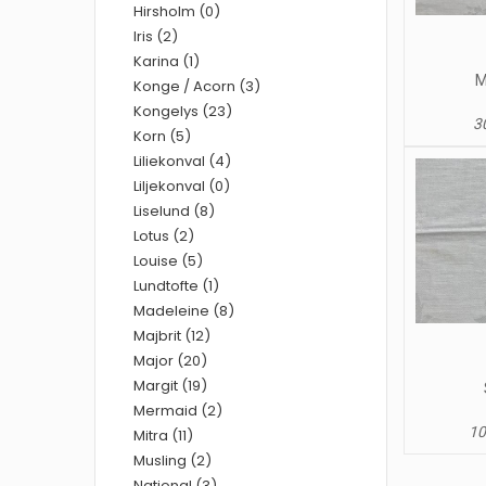
Hirsholm (0)
Iris (2)
Karina (1)
M
Konge / Acorn (3)
Kongelys (23)
30
Korn (5)
Liliekonval (4)
Liljekonval (0)
Liselund (8)
Lotus (2)
Louise (5)
Lundtofte (1)
Madeleine (8)
Majbrit (12)
Major (20)
Margit (19)
Mermaid (2)
10
Mitra (11)
Musling (2)
National (3)