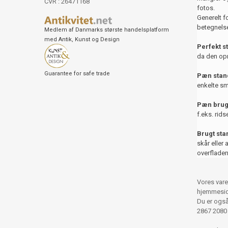
CVR : 26471168
fotos.
Generelt f
betegnelse
Medlem af Danmarks største handelsplatform
med Antik, Kunst og Design
Perfekt s
da den opr
Guarantee for safe trade
Pæn stand
enkelte sm
Pæn brug
f.eks. rids
Brugt st
skår eller 
overfladen
Vores vare
hjemmesid
Du er også 
2867 2080