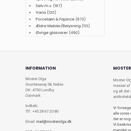
+
Sølv m.v.
(167)
+
Varia
(120)
+
Porcelæn & Fajance
(673)
+
Ældre Møbler/Belysning
(113)
+
Øvrige glasvarer
(490)
INFORMATION
MOSTER
Moster Olga
Moster Ol
Grumløsevej 58, Neble
masser af 
DK -4750 Lundby
og alt det
Danmark
antikvitet
Indkøb:
Vi forsøge
Tlf : +45 28 67 20 80
alle vores 
der er nog
Email:
mail@mosterolga.dk
Vi beskriver
mangler og