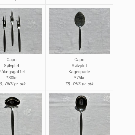
Capri
Capri
Sølvplet
Sølvplet
Pålægsgaffel
Kagespade
*30kr
*75kr
0,- DKK pr. stk.
75,- DKK pr. stk.