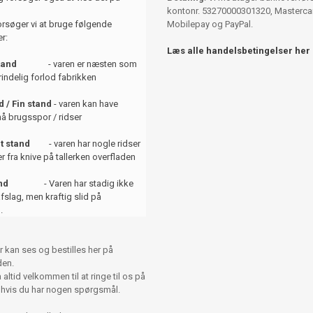
kontonr. 53270000301320, Mastercar
orsøger vi at bruge følgende
Mobilepay og PayPal.
r:
Læs alle handelsbetingelser her
tand
- varen er næsten som
indelig forlod fabrikken
 / Fin stand
- varen kan have
å brugsspor / ridser
t stand
- varen har nogle ridser
er fra knive på tallerken overfladen
and
- Varen har stadig ikke
afslag, men kraftig slid på
.
r kan ses og bestilles her på
en.
altid velkommen til at ringe til os på
 hvis du har nogen spørgsmål.