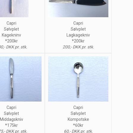
Capri
Capri
Sølvplet
Sølvplet
Kagekninv
Lagkagekniv
*200kr
*200kr
0,- DKK pr. stk.
200,- DKK pr. stk.
Capri
Capri
Sølvplet
Sølvplet
Middagskniv
Kompotske
*175kr
*60kr
5,- DKK pr. stk.
60,- DKK pr. stk.