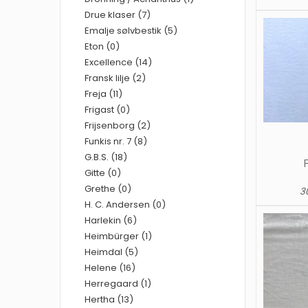
Drue klaser (7)
Emalje sølvbestik (5)
Eton (0)
Excellence (14)
Fransk lilje (2)
Freja (11)
Frigast (0)
Frijsenborg (2)
Funkis nr. 7 (8)
G.B.S. (18)
Gitte (0)
Grethe (0)
30
H. C. Andersen (0)
Harlekin (6)
Heimbürger (1)
Heimdal (5)
Helene (16)
Herregaard (1)
Hertha (13)