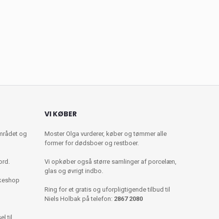
VI KØBER
mrådet og
Moster Olga vurderer, køber og tømmer alle
former for dødsboer og restboer.
ord.
Vi opkøber også større samlinger af porcelæn,
glas og øvrigt indbo.
kkeshop
Ring for et gratis og uforpligtigende tilbud til
Niels Holbak på telefon:
2867 2080
l til