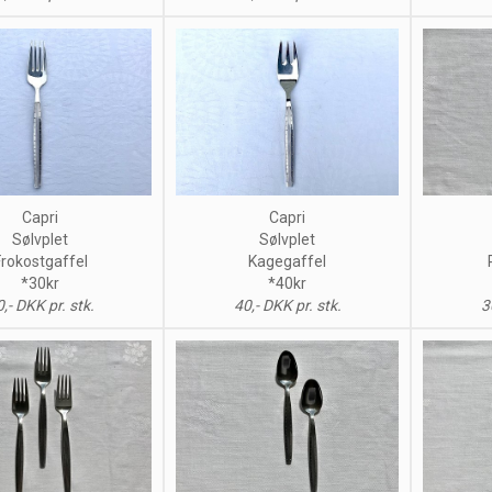
Capri
Capri
Sølvplet
Sølvplet
Frokostgaffel
Kagegaffel
*30kr
*40kr
,- DKK pr. stk.
40,- DKK pr. stk.
3