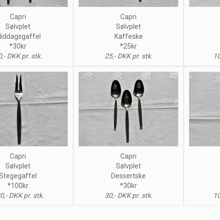
Capri
Capri
Sølvplet
Sølvplet
iddagsgaffel
Kaffeske
*30kr
*25kr
,- DKK pr. stk.
25,- DKK pr. stk.
10
Capri
Capri
Sølvplet
Sølvplet
Stegegaffel
Dessertske
*100kr
*30kr
0,- DKK pr. stk.
30,- DKK pr. stk.
10