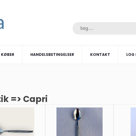
I KØBER
HANDELSBETINGELSER
KONTAKT
LOG 
ik => Capri