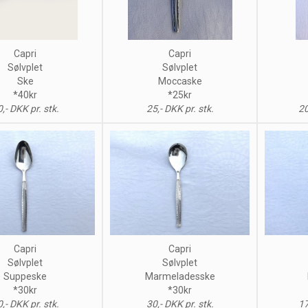
Capri
Capri
Sølvplet
Sølvplet
Ske
Moccaske
*40kr
*25kr
,- DKK pr. stk.
25,- DKK pr. stk.
20
Capri
Capri
Sølvplet
Sølvplet
Suppeske
Marmeladesske
*30kr
*30kr
,- DKK pr. stk.
30,- DKK pr. stk.
17