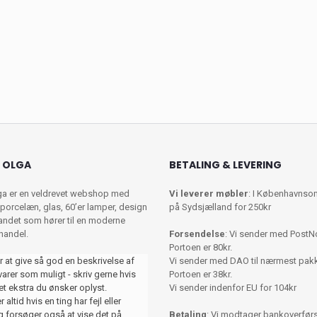
 OLGA
BETALING & LEVERING
ga er en veldrevet webshop med
Vi leverer møbler
: I Københavnso
porcelæn, glas, 60’er lamper, design
på Sydsjælland for 250kr
 andet som hører til en moderne
shandel.
Forsendelse
: Vi sender med PostN
Portoen er 80kr.
r at give så god en beskrivelse af
Vi sender med DAO til nærmest pa
varer som muligt - skriv gerne hvis
Portoen er 38kr.
et ekstra du ønsker oplyst.
Vi sender indenfor EU for 104kr
 altid hvis en ting har fejl eller
 forsøger også at vise det på
Betaling
: Vi modtager bankoverførse