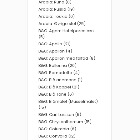
Arabia: Runo (0)
Arabia: Ruska (19)
Arabia: Toukio (0)
Arabia: Øvrige stel (25)
B&G: Agern Hotelporcelæn
(5)
B&G: Apollo (21)
B&G: Apollon (4)
B&G: Apollon med følfod (8)
B&G: Ballerina (20)
B&G: Bernadette (4)
B&G: Blå anemone (1)
B&G: Blå Koppel (21)
B&G: Blå Tone (6)
B&G: Blåmalet (Musselmalet)
(15)
B&G: Carl Larsson (5)
B&G: Chrysanthemum (15)
B&G: Columbia (6)
B&G: Convalla (12)