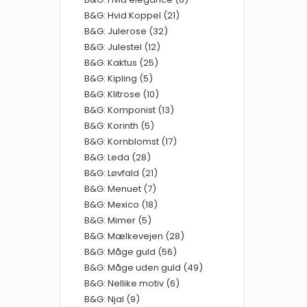
B&G: Hvid Koppel (21)
B&G: Julerose (32)
B&G: Julestel (12)
B&G: Kaktus (25)
B&G: Kipling (5)
B&G: Klitrose (10)
B&G: Komponist (13)
B&G: Korinth (5)
B&G: Kornblomst (17)
B&G: Leda (28)
B&G: Løvfald (21)
B&G: Menuet (7)
B&G: Mexico (18)
B&G: Mimer (5)
B&G: Mælkevejen (28)
B&G: Måge guld (56)
B&G: Måge uden guld (49)
B&G: Nellike motiv (6)
B&G: Njal (9)