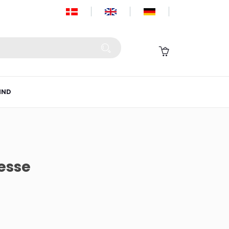
IND
sesse