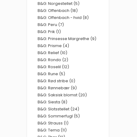
B&G: Norgestellet (5)
B&G: Offenbach (18)
B&G: Offenbach - hvid (8)
B&G: Peru (7)
B&G: Prik (1)
B&G: Prinsesse Margrethe (9)
B&G: Prisme (4)
B&G: Relief (10)
B&G: Rondo (2)
B&G: Roselil (12)
B&G: Rune (5)
B&G: Rød stribe (0)
B&G: Rønnebær (9)
B&G: Saksisk blomst (20)
B&G: Siesta (8)
B&G: Slotsstellet (24)
B&G: Sommerfugl (5)
B&G: Strauss (1)
B&G: Tema (11)