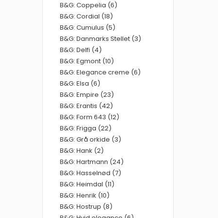
B&G: Coppelia (6)
B&G: Cordial (18)
B&G: Cumulus (5)
B&G: Danmarks Stellet (3)
B&G: Delfi (4)
B&G: Egmont (10)
B&G: Elegance creme (6)
B&G: Elsa (6)
B&G: Empire (23)
B&G: Erantis (42)
B&G: Form 643 (12)
B&G: Frigga (22)
B&G: Grå orkide (3)
B&G: Hank (2)
B&G: Hartmann (24)
B&G: Hasselnød (7)
B&G: Heimdal (11)
B&G: Henrik (10)
B&G: Hostrup (8)
B&G: Hvid elegance (6)