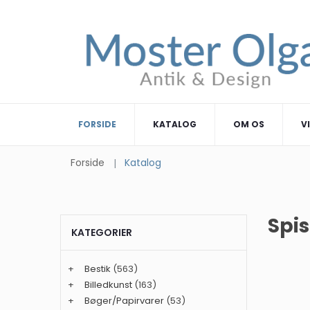
FORSIDE
KATALOG
OM OS
V
Forside
Katalog
Spis
KATEGORIER
+
Bestik
(563)
+
Billedkunst
(163)
+
Bøger/Papirvarer
(53)