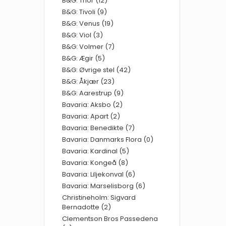
B&G: Thor (12)
B&G: Tivoli (9)
B&G: Venus (19)
B&G: Viol (3)
B&G: Volmer (7)
B&G: Ægir (5)
B&G: Øvrige stel (42)
B&G: Åkjær (23)
B&G: Aarestrup (9)
Bavaria: Aksbo (2)
Bavaria: Apart (2)
Bavaria: Benedikte (7)
Bavaria: Danmarks Flora (0)
Bavaria: Kardinal (5)
Bavaria: Kongeå (8)
Bavaria: Liljekonval (6)
Bavaria: Marselisborg (6)
Christineholm: Sigvard
Bernadotte (2)
Clementson Bros Passedena