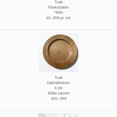
Teak
Flaskebakke
*40Kr
40,- DKK pr. stk.
Teak
Dæktallerkner
4 stk
400kr samlet
400,- DKK