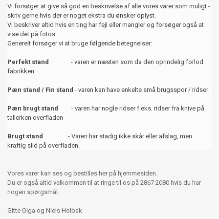
Vi forsøger at give så god en beskrivelse af alle vores varer som muligt -
skriv gerne hvis der er noget ekstra du ønsker oplyst.
Vi beskriver altid hvis en ting har fejl eller mangler og forsøger også at
vise det på fotos.
Generelt forsøger vi at bruge følgende betegnelser:
Perfekt stand
- varen er næsten som da den oprindelig forlod
fabrikken
Pæn stand / Fin stand
- varen kan have enkelte små brugsspor / ridser
Pæn brugt stand
- varen har nogle ridser f.eks. ridser fra knive på
tallerken overfladen
Brugt stand
- Varen har stadig ikke skår eller afslag, men
kraftig slid på overfladen.
Vores varer kan ses og bestilles her på hjemmesiden.
Du er også altid velkommen til at ringe til os på 2867 2080 hvis du har
nogen spørgsmål.
Gitte Olga og Niels Holbak