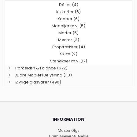
Dåser (4)
Kikkerter (5)
Kobber (6)
Medaljer m.v. (5)
Morter (5)
Mønter (3)
Proptrækker (4)
Skilte (2)
Stenøkser m.v. (17)
+
Porcelæn & Fajance
(672)
+
Ældre Møbler/Belysning
(113)
+
Øvrige glasvarer
(490)
INFORMATION
Moster Olga
Grumløsevej 58, Neble