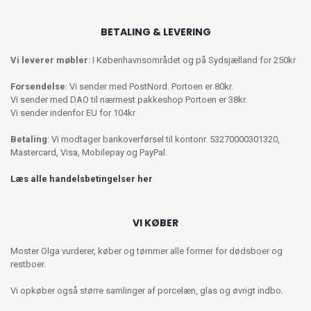
BETALING & LEVERING
Vi leverer møbler
: I Københavnsområdet og på Sydsjælland for 250kr
Forsendelse
: Vi sender med PostNord. Portoen er 80kr.
Vi sender med DAO til nærmest pakkeshop Portoen er 38kr.
Vi sender indenfor EU for 104kr
Betaling
: Vi modtager bankoverførsel til kontonr. 53270000301320,
Mastercard, Visa, Mobilepay og PayPal.
Læs alle handelsbetingelser her
VI KØBER
Moster Olga vurderer, køber og tømmer alle former for dødsboer og
restboer.
Vi opkøber også større samlinger af porcelæn, glas og øvrigt indbo.