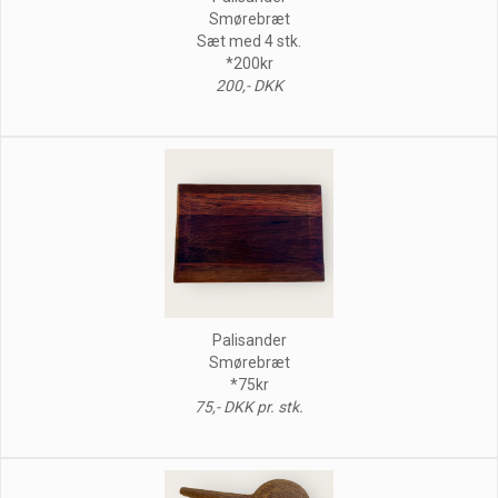
Smørebræt
Sæt med 4 stk.
*200kr
200,- DKK
Palisander
Smørebræt
*75kr
75,- DKK pr. stk.