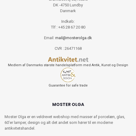
DK -4750 Lundby
Danmark
Indkøb:
Tlf : +45 28 67 20 80
Email:
mail@mosterolga.dk
CVR : 26471168
Medlem af Danmarks største handelsplatform med Antik, Kunst og Design
Guarantee for safe trade
MOSTER OLGA
Moster Olga er en veldrevet webshop med masser af porcelæn, glas,
60’er lamper, design og alt det andet som hører til en moderne
antikvitetshandel.