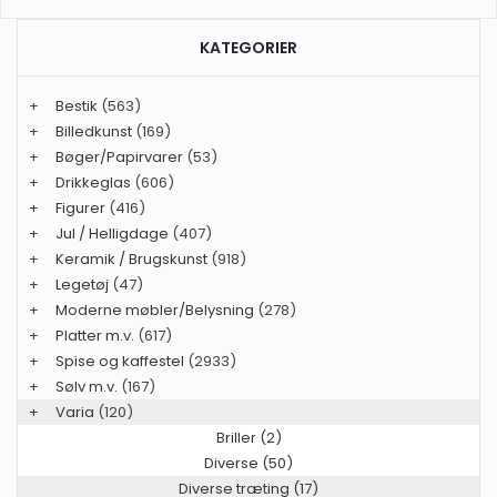
KATEGORIER
+
Bestik
(563)
+
Billedkunst
(169)
+
Bøger/Papirvarer
(53)
+
Drikkeglas
(606)
+
Figurer
(416)
+
Jul / Helligdage
(407)
+
Keramik / Brugskunst
(918)
+
Legetøj
(47)
+
Moderne møbler/Belysning
(278)
+
Platter m.v.
(617)
+
Spise og kaffestel
(2933)
+
Sølv m.v.
(167)
+
Varia
(120)
Briller (2)
Diverse (50)
Diverse træting (17)