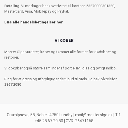
Betaling
: Vi modtager bankoverførsel til kontonr. 53270000301320,
Mastercard, Visa, Mobilepay og PayPal.
Læs alle handelsbetingelser her
VI KØBER
Moster Olga vurderer, køber og tømmer alle former for dødsboer og
restboer.
Vi opkøber også større samlinger af porcelæn, glas og øvrigt indbo.
Ring for et gratis og uforpligtigende tilbud til Niels Holbak på telefon:
2867 2080
Grumløsevej 58, Neble | 4750 Lundby |
mail@mosterolga.dk
| Tlf:
+45 28 67 20 80 | CVR: 26471168