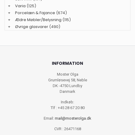
+
Varia
(125)
+
Porcelæn & Fajance
(674)
+
Ældre Møbler/Belysning
(115)
+
Øvrige glasvarer
(490)
INFORMATION
Moster Olga
Grumløsevej 58, Neble
DK -4750 Lundby
Danmark
Indkøb:
Tlf : +45 28 67 20 80
Email:
mail@mosterolga.dk
CVR : 26471168