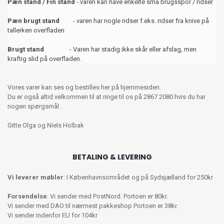
Pæn stand / Fin stand
- varen kan have enkelte små brugsspor / ridser
Pæn brugt stand
- varen har nogle ridser f.eks. ridser fra knive på
tallerken overfladen
Brugt stand
- Varen har stadig ikke skår eller afslag, men
kraftig slid på overfladen.
Vores varer kan ses og bestilles her på hjemmesiden.
Du er også altid velkommen til at ringe til os på 2867 2080 hvis du har
nogen spørgsmål.
Gitte Olga og Niels Holbak
BETALING & LEVERING
Vi leverer møbler
: I Københavnsområdet og på Sydsjælland for 250kr
Forsendelse
: Vi sender med PostNord. Portoen er 80kr.
Vi sender med DAO til nærmest pakkeshop Portoen er 38kr.
Vi sender indenfor EU for 104kr