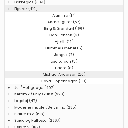
+
Drikkeglas
(604)
+
Figurer
(419)
Aluminia (17)
Andre figurer (57)
Bing & Grøndahl (166)
Dahl Jensen (6)
Hjorth (19)
Hummel Goebel (5)
Johgus (7)
Lisa Larson (5)
Lladro (8)
Michael Andersen (20)
Royal Copenhagen (119)
+
Jul / Helligdage
(407)
+
Keramik / Brugskunst
(920)
+
Legetøj
(47)
+
Moderne møbler/Belysning
(285)
+
Platter m.v.
(618)
+
Spise og kaffestel
(2967)
+
Sølv m.v.
(167)