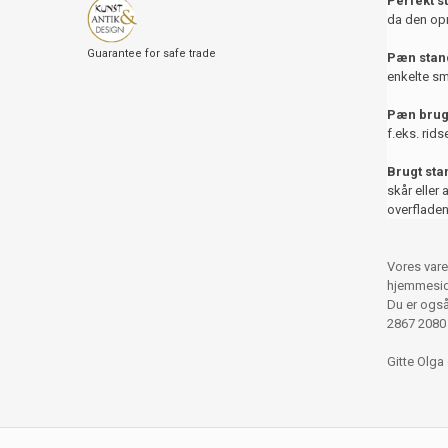
Perfekt s
da den opr
Guarantee for safe trade
Pæn stand
enkelte sm
Pæn brug
f.eks. rids
Brugt st
skår eller 
overfladen
Vores vare
hjemmesid
Du er også 
2867 2080
Gitte Olga