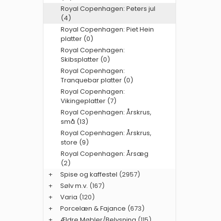
Royal Copenhagen: Peters jul
(4)
Royal Copenhagen: Piet Hein
platter (0)
Royal Copenhagen:
Skibsplatter (0)
Royal Copenhagen:
Tranquebar platter (0)
Royal Copenhagen:
Vikingeplatter (7)
Royal Copenhagen: Årskrus,
små (13)
Royal Copenhagen: Årskrus,
store (9)
Royal Copenhagen: Årsæg
(2)
+
Spise og kaffestel
(2957)
+
Sølv m.v.
(167)
+
Varia
(120)
+
Porcelæn & Fajance
(673)
+
Ældre Møbler/Belysning
(115)