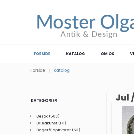
FORSIDE
KATALOG
OM OS
V
Forside
Katalog
Jul 
KATEGORIER
+
Bestik
(563)
+
Billedkunst
(171)
+
Bøger/Papirvarer
(53)