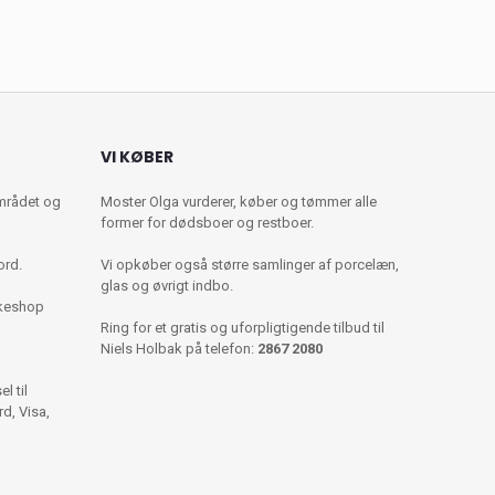
VI KØBER
mrådet og
Moster Olga vurderer, køber og tømmer alle
former for dødsboer og restboer.
ord.
Vi opkøber også større samlinger af porcelæn,
glas og øvrigt indbo.
kkeshop
Ring for et gratis og uforpligtigende tilbud til
Niels Holbak på telefon:
2867 2080
l til
d, Visa,