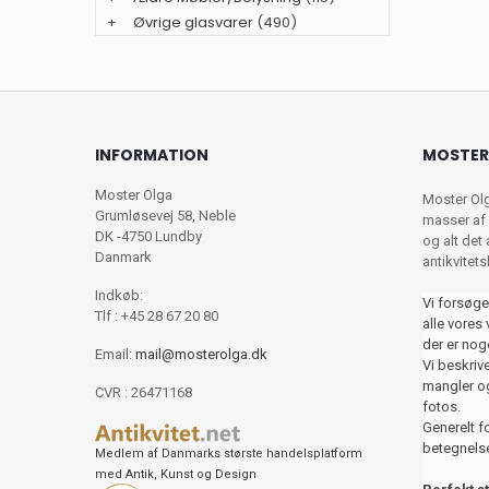
+
Øvrige glasvarer
(490)
INFORMATION
MOSTER
Moster Olga
Moster Ol
Grumløsevej 58, Neble
masser af 
DK -4750 Lundby
og alt det
Danmark
antikvitet
Indkøb:
Vi forsøge
Tlf : +45 28 67 20 80
alle vores 
der er nog
Email:
mail@mosterolga.dk
Vi beskriver
mangler og
CVR : 26471168
fotos.
Generelt f
betegnelse
Medlem af Danmarks største handelsplatform
med Antik, Kunst og Design