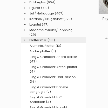
+
Drikkeglas
(604)
+
Figurer
(419)
+
Jul / Helligdage
(407)
+
Keramik / Brugskunst
(920)
Roy
+
Legetøj
(47)
+
Moderne møbler/Belysning
(279)
20
+
Platter m.v.
(618)
Aluminia: Platter (13)
Andre platter (11)
Bing & Grøndahl: Andre platter
(43)
Bing & Grøndahl: Antoni platter
(4)
Bing & Grøndahl: Carl Larsson
(14)
Bing & Grøndahl: Danske
sangfugle (7)
Bing & Grøndahl: H.C.
Andersen (4)
Bing & Grøndahl: Harald