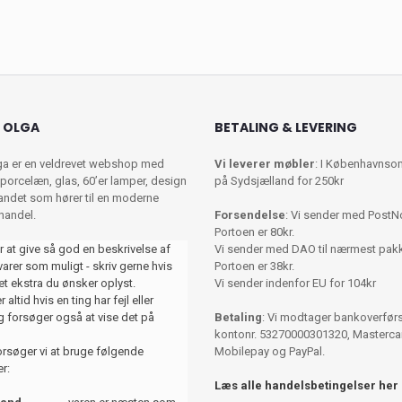
 OLGA
BETALING & LEVERING
ga er en veldrevet webshop med
Vi leverer møbler
: I Københavnso
porcelæn, glas, 60’er lamper, design
på Sydsjælland for 250kr
 andet som hører til en moderne
shandel.
Forsendelse
: Vi sender med PostN
Portoen er 80kr.
r at give så god en beskrivelse af
Vi sender med DAO til nærmest pa
varer som muligt - skriv gerne hvis
Portoen er 38kr.
et ekstra du ønsker oplyst.
Vi sender indenfor EU for 104kr
 altid hvis en ting har fejl eller
 forsøger også at vise det på
Betaling
: Vi modtager bankoverførse
kontonr. 53270000301320, Mastercar
orsøger vi at bruge følgende
Mobilepay og PayPal.
r:
Læs alle handelsbetingelser her