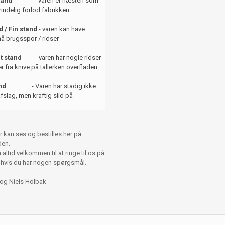
tand
- varen er næsten som
indelig forlod fabrikken
 / Fin stand
- varen kan have
å brugsspor / ridser
t stand
- varen har nogle ridser
er fra knive på tallerken overfladen
and
- Varen har stadig ikke
afslag, men kraftig slid på
.
r kan ses og bestilles her på
en.
altid velkommen til at ringe til os på
 hvis du har nogen spørgsmål.
 og Niels Holbak