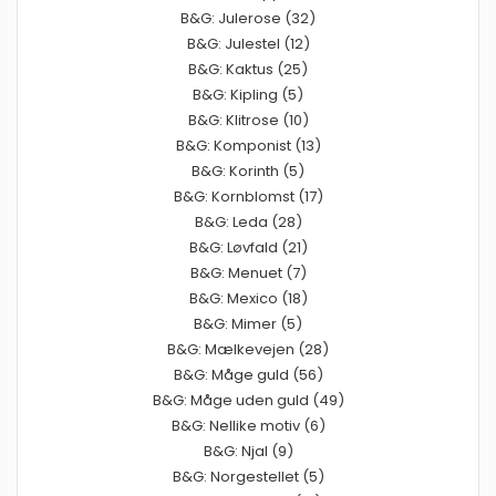
B&G: Julerose (32)
B&G: Julestel (12)
B&G: Kaktus (25)
B&G: Kipling (5)
B&G: Klitrose (10)
B&G: Komponist (13)
B&G: Korinth (5)
B&G: Kornblomst (17)
B&G: Leda (28)
B&G: Løvfald (21)
B&G: Menuet (7)
B&G: Mexico (18)
B&G: Mimer (5)
B&G: Mælkevejen (28)
B&G: Måge guld (56)
B&G: Måge uden guld (49)
B&G: Nellike motiv (6)
B&G: Njal (9)
B&G: Norgestellet (5)