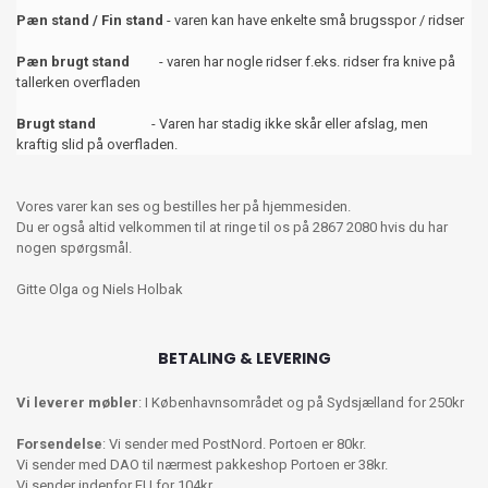
Pæn stand / Fin stand
- varen kan have enkelte små brugsspor / ridser
Pæn brugt stand
- varen har nogle ridser f.eks. ridser fra knive på
tallerken overfladen
Brugt stand
- Varen har stadig ikke skår eller afslag, men
kraftig slid på overfladen.
Vores varer kan ses og bestilles her på hjemmesiden.
Du er også altid velkommen til at ringe til os på 2867 2080 hvis du har
nogen spørgsmål.
Gitte Olga og Niels Holbak
BETALING & LEVERING
Vi leverer møbler
: I Københavnsområdet og på Sydsjælland for 250kr
Forsendelse
: Vi sender med PostNord. Portoen er 80kr.
Vi sender med DAO til nærmest pakkeshop Portoen er 38kr.
Vi sender indenfor EU for 104kr