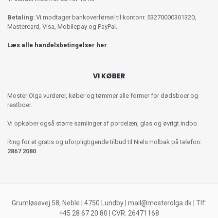
Betaling
: Vi modtager bankoverførsel til kontonr. 53270000301320,
Mastercard, Visa, Mobilepay og PayPal.
Læs alle handelsbetingelser her
VI KØBER
Moster Olga vurderer, køber og tømmer alle former for dødsboer og
restboer.
Vi opkøber også større samlinger af porcelæn, glas og øvrigt indbo.
Ring for et gratis og uforpligtigende tilbud til Niels Holbak på telefon:
2867 2080
Grumløsevej 58, Neble | 4750 Lundby |
mail@mosterolga.dk
| Tlf:
+45 28 67 20 80 | CVR: 26471168