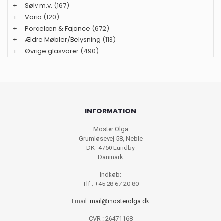
+
Sølv m.v.
(167)
+
Varia
(120)
+
Porcelæn & Fajance
(672)
+
Ældre Møbler/Belysning
(113)
+
Øvrige glasvarer
(490)
INFORMATION
Moster Olga
Grumløsevej 58, Neble
DK -4750 Lundby
Danmark
Indkøb:
Tlf : +45 28 67 20 80
Email:
mail@mosterolga.dk
CVR : 26471168