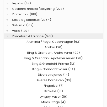
+
Legetøj
(47)
+
Moderne møbler/Belysning
(278)
+
Platter m.v.
(618)
+
Spise og kaffestel
(2954)
+
Sølv m.v.
(167)
+
Varia
(120)
+
Porcelæn & Fajance
(673)
Aluminia / Royal Copenhagen (63)
Arabia (20)
Bing & Grøndahl: Andre varer (92)
Bing & Grøndahl: Apotekerserien (28)
Bing & Grøndahl: Prisme (12)
Bing & Grøndahl: vaser (64)
Diverse fajance (14)
Diverse Porcelæn (30)
Fingerbøl (7)
Krakelé (18)
Lyngby: vaser (19)
Mads Stage (4)