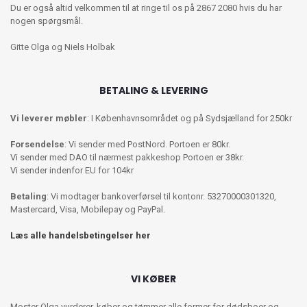
Du er også altid velkommen til at ringe til os på 2867 2080 hvis du har
nogen spørgsmål.
Gitte Olga og Niels Holbak
BETALING & LEVERING
Vi leverer møbler
: I Københavnsområdet og på Sydsjælland for 250kr
Forsendelse
: Vi sender med PostNord. Portoen er 80kr.
Vi sender med DAO til nærmest pakkeshop Portoen er 38kr.
Vi sender indenfor EU for 104kr
Betaling
: Vi modtager bankoverførsel til kontonr. 53270000301320,
Mastercard, Visa, Mobilepay og PayPal.
Læs alle handelsbetingelser her
VI KØBER
Moster Olga vurderer, køber og tømmer alle former for dødsboer og