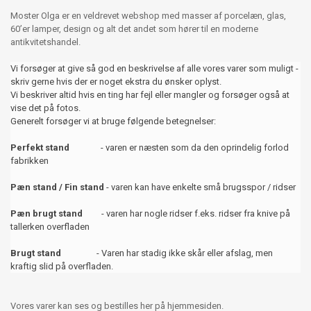
Moster Olga er en veldrevet webshop med masser af porcelæn, glas,
60’er lamper, design og alt det andet som hører til en moderne
antikvitetshandel.
Vi forsøger at give så god en beskrivelse af alle vores varer som muligt -
skriv gerne hvis der er noget ekstra du ønsker oplyst.
Vi beskriver altid hvis en ting har fejl eller mangler og forsøger også at
vise det på fotos.
Generelt forsøger vi at bruge følgende betegnelser:
Perfekt stand
- varen er næsten som da den oprindelig forlod
fabrikken
Pæn stand / Fin stand
- varen kan have enkelte små brugsspor / ridser
Pæn brugt stand
- varen har nogle ridser f.eks. ridser fra knive på
tallerken overfladen
Brugt stand
- Varen har stadig ikke skår eller afslag, men
kraftig slid på overfladen.
Vores varer kan ses og bestilles her på hjemmesiden.