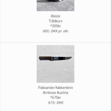
Alessi
Trådkurv
*300kr
300,- DKK pr. stk.
Palisander Køkkenkniv
Amboss Austria
*675kr
675,- DKK