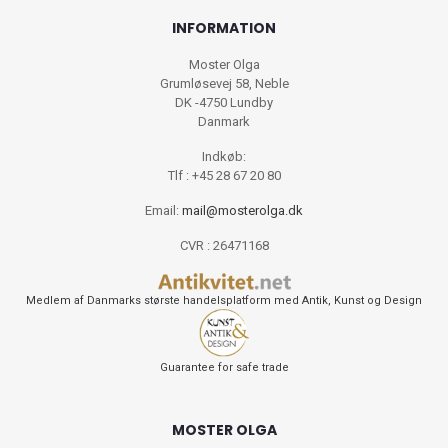
INFORMATION
Moster Olga
Grumløsevej 58, Neble
DK -4750 Lundby
Danmark
Indkøb:
Tlf : +45 28 67 20 80
Email:
mail@mosterolga.dk
CVR : 26471168
Medlem af Danmarks største handelsplatform med Antik, Kunst og Design
Guarantee for safe trade
MOSTER OLGA