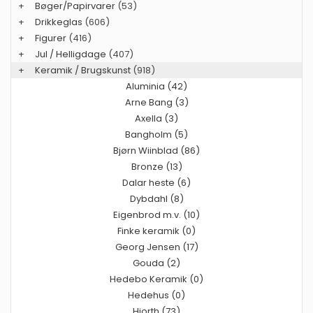
+
Bøger/Papirvarer
(53)
+
Drikkeglas
(606)
+
Figurer
(416)
+
Jul / Helligdage
(407)
+
Keramik / Brugskunst
(918)
Aluminia (42)
Arne Bang (3)
Axella (3)
Bangholm (5)
Bjørn Wiinblad (86)
Bronze (13)
Dalar heste (6)
Dybdahl (8)
Eigenbrod m.v. (10)
Finke keramik (0)
Georg Jensen (17)
Gouda (2)
Hedebo Keramik (0)
Hedehus (0)
Hjorth (73)