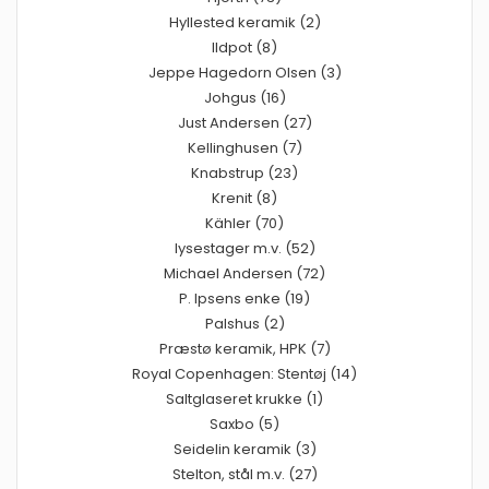
Hyllested keramik (2)
Ildpot (8)
Jeppe Hagedorn Olsen (3)
Johgus (16)
Just Andersen (27)
Kellinghusen (7)
Knabstrup (23)
Krenit (8)
Kähler (70)
lysestager m.v. (52)
Michael Andersen (72)
P. Ipsens enke (19)
Palshus (2)
Præstø keramik, HPK (7)
Royal Copenhagen: Stentøj (14)
Saltglaseret krukke (1)
Saxbo (5)
Seidelin keramik (3)
Stelton, stål m.v. (27)