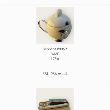
Senneps krukke
WMF
175kr
175,- DKK pr. stk.