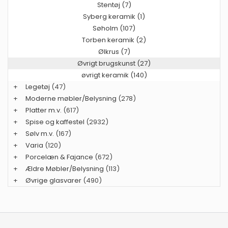
Stentøj (7)
Syberg keramik (1)
Søholm (107)
Torben keramik (2)
Ølkrus (7)
Øvrigt brugskunst (27)
øvrigt keramik (140)
+
Legetøj
(47)
+
Moderne møbler/Belysning
(278)
+
Platter m.v.
(617)
+
Spise og kaffestel
(2932)
+
Sølv m.v.
(167)
+
Varia
(120)
+
Porcelæn & Fajance
(672)
+
Ældre Møbler/Belysning
(113)
+
Øvrige glasvarer
(490)