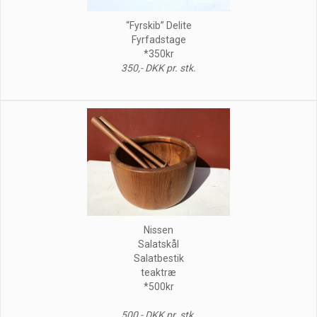
“Fyrskib” Delite
Fyrfadstage
*350kr
350,- DKK pr. stk.
Nissen
Salatskål
Salatbestik
teaktræ
*500kr
500,- DKK pr. stk.