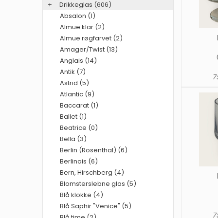
+
Drikkeglas
(606)
Absalon (1)
Almue klar (2)
Almue røgfarvet (2)
Amager/Twist (13)
Anglais (14)
Antik (7)
75
Astrid (5)
Atlantic (9)
Baccarat (1)
Ballet (1)
Beatrice (0)
Bella (3)
Berlin (Rosenthal) (6)
Berlinois (6)
Bern, Hirschberg (4)
Blomsterslebne glas (5)
Blå klokke (4)
Blå Saphir "Venice" (5)
75
Blå time (2)