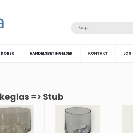
I KØBER
HANDELSBETINGELSER
KONTAKT
LOG 
kkeglas => Stub