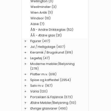
Wellington (3)
Westminster (3)
Wien Antik (11)
Windsor (10)
Aase (7)
Åå - Andre Drikkeglas (52)
ÅÅ - Ældre glas (31)
+
Figurer
(417)
+
Jul / Helligdage
(407)
+
Keramik / Brugskunst
(919)
+
Legetøj
(47)
+
Moderne møbler/Belysning
(278)
+
Platter m.v.
(618)
+
Spise og kaffestel
(2954)
+
Sølv m.v.
(167)
+
Varia
(120)
+
Porcelæn & Fajance
(673)
+
Ældre Møbler/Belysning
(113)
+
Øvrige glasvarer
(490)