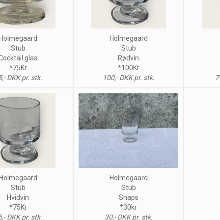
Holmegaard
Holmegaard
Stub
Stub
Cocktail glas
Rødvin
*75Kr
*100Kr
,- DKK pr. stk.
100,- DKK pr. stk.
7
Holmegaard
Holmegaard
Stub
Stub
Hvidvin
Snaps
*75Kr
*30kr
,- DKK pr. stk.
30,- DKK pr. stk.