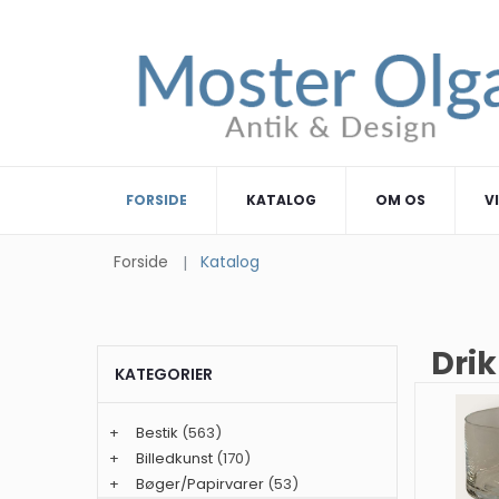
FORSIDE
KATALOG
OM OS
V
Forside
Katalog
Dri
KATEGORIER
+
Bestik
(563)
+
Billedkunst
(170)
+
Bøger/Papirvarer
(53)