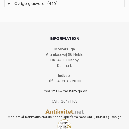
+
Øvrige glasvarer
(490)
INFORMATION
Moster Olga
Grumløsevej 58, Neble
DK -4750 Lundby
Danmark
Indkøb:
Tlf : +45 28 67 20 80
Email:
mail@mosterolga.dk
CVR : 26471168
Medlem af Danmarks største handelsplatform med Antik, Kunst og Design