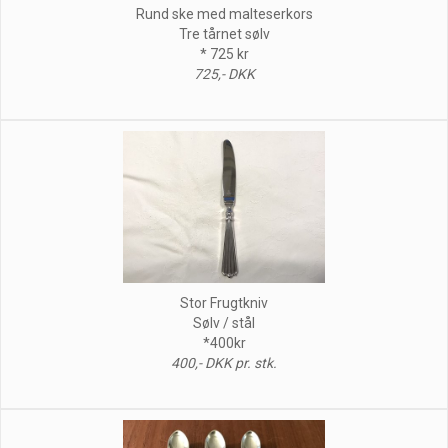
Rund ske med malteserkors
Tre tårnet sølv
* 725 kr
725,- DKK
Stor Frugtkniv
Sølv / stål
*400kr
400,- DKK pr. stk.