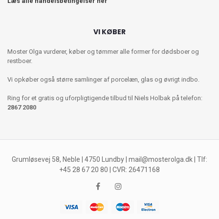
Læs alle handelsbetingelser her
VI KØBER
Moster Olga vurderer, køber og tømmer alle former for dødsboer og
restboer.
Vi opkøber også større samlinger af porcelæn, glas og øvrigt indbo.
Ring for et gratis og uforpligtigende tilbud til Niels Holbak på telefon:
2867 2080
Grumløsevej 58, Neble | 4750 Lundby |
mail@mosterolga.dk
| Tlf:
+45 28 67 20 80 | CVR: 26471168