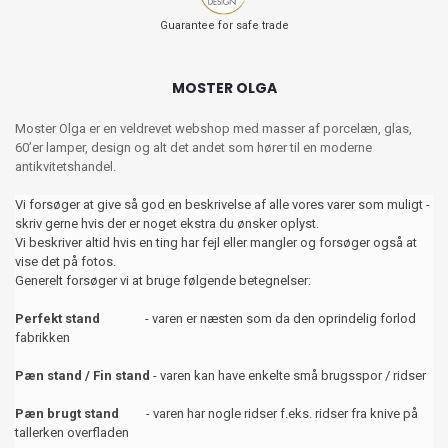
Guarantee for safe trade
MOSTER OLGA
Moster Olga er en veldrevet webshop med masser af porcelæn, glas,
60’er lamper, design og alt det andet som hører til en moderne
antikvitetshandel.
Vi forsøger at give så god en beskrivelse af alle vores varer som muligt -
skriv gerne hvis der er noget ekstra du ønsker oplyst.
Vi beskriver altid hvis en ting har fejl eller mangler og forsøger også at
vise det på fotos.
Generelt forsøger vi at bruge følgende betegnelser:
Perfekt stand
- varen er næsten som da den oprindelig forlod
fabrikken
Pæn stand / Fin stand
- varen kan have enkelte små brugsspor / ridser
Pæn brugt stand
- varen har nogle ridser f.eks. ridser fra knive på
tallerken overfladen