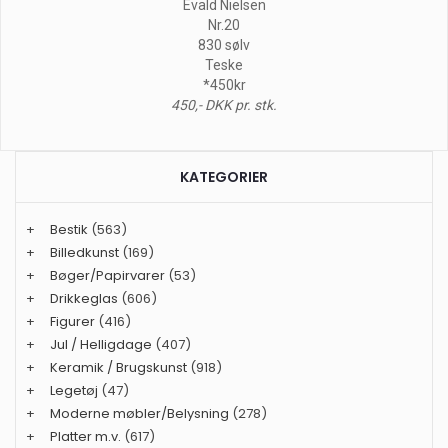
Evald Nielsen
Nr.20
830 sølv
Teske
*450kr
450,- DKK pr. stk.
KATEGORIER
+
Bestik
(563)
+
Billedkunst
(169)
+
Bøger/Papirvarer
(53)
+
Drikkeglas
(606)
+
Figurer
(416)
+
Jul / Helligdage
(407)
+
Keramik / Brugskunst
(918)
+
Legetøj
(47)
+
Moderne møbler/Belysning
(278)
+
Platter m.v.
(617)