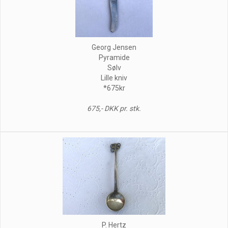
Georg Jensen
Pyramide
Sølv
Lille kniv
*675kr
675,- DKK pr. stk.
P. Hertz