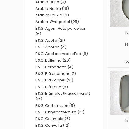
Arabia: Runo (0)
Arabia: Ruska (19)
Arabia: Toukio (0)
Arabia: Øvrige stel (25)
B&G: Agern Hotelporcelæn
Bi
(5)
B&G: Apollo (21)
Fr
B&G: Apollon (4)
B&G: Apollon med følfod (8)
B&G: Ballerina (20)
75
B&G: Bernadette (4)
B&G: Blå anemone (1)
B&G: Blå Koppel (21)
B&G: Blå Tone (6)
B&G: Blåmalet (Musselmalet)
(15)
B&G: Carl Larsson (5)
B&G: Chrysanthemum (15)
B&G: Columbia (6)
Bi
B&G: Convalla (12)