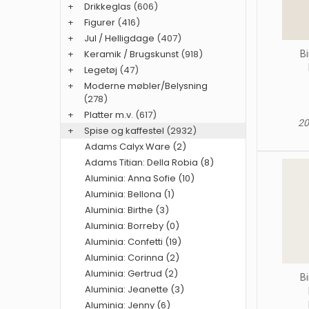
+
Drikkeglas
(606)
+
Figurer
(416)
+
Jul / Helligdage
(407)
+
Keramik / Brugskunst
(918)
Bi
+
Legetøj
(47)
+
Moderne møbler/Belysning
(278)
+
Platter m.v.
(617)
20
+
Spise og kaffestel
(2932)
Adams Calyx Ware (2)
Adams Titian: Della Robia (8)
Aluminia: Anna Sofie (10)
Aluminia: Bellona (1)
Aluminia: Birthe (3)
Aluminia: Borreby (0)
Aluminia: Confetti (19)
Aluminia: Corinna (2)
Aluminia: Gertrud (2)
Bi
Aluminia: Jeanette (3)
Aluminia: Jenny (6)