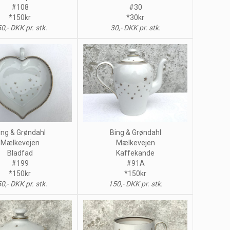
#108
#30
*150kr
*30kr
0,- DKK pr. stk.
30,- DKK pr. stk.
ing & Grøndahl
Bing & Grøndahl
Mælkevejen
Mælkevejen
Bladfad
Kaffekande
#199
#91A
*150kr
*150kr
0,- DKK pr. stk.
150,- DKK pr. stk.