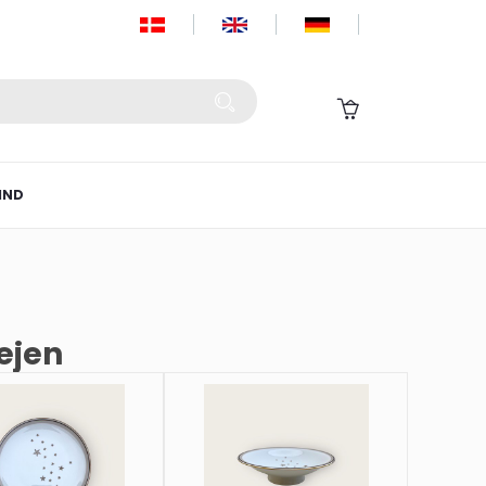
IND
ejen