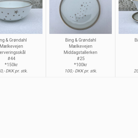
ng & Grøndahl
Bing & Grøndahl
B
Mælkevejen
Mælkevejen
erveringsskål
Middagstallerken
#44
#25
*150kr
*100kr
0,- DKK pr. stk.
100,- DKK pr. stk.
20