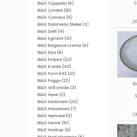
B&G: Coppelia (6)
S
B&G: Cordial (18)
B&G: Cumulus (5)
20
B&G: Danmarks Stellet (3)
B&G: Delfi (4)
B&G: Egmont (10)
B&G: Elegance creme (6)
B&G: Elsa (6)
B&G: Empire (23)
B&G: Erantis (42)
B&G: Form 643 (12)
B&G: Frigga (22)
Bi
B&G: Grå orkide (3)
B&G: Hank (2)
S
B&G: Hartmann (24)
B&G: Hasselnød (7)
25
B&G: Heimdal (11)
B&G: Henrik (10)
B&G: Hostrup (8)
B&G: Hvid elegance (6)