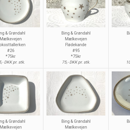
ng & Grøndahl
Bing & Grøndahl
B
Mælkevejen
Mælkevejen
okosttallerken
Flødekande
#26
#95
*75kr
*75kr
,- DKK pr. stk.
75,- DKK pr. stk.
10
ng & Grøndahl
Bing & Grøndahl
B
Mælkevejen
Mælkevejen