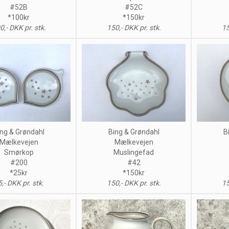
#52B
#52C
*100kr
*150kr
0,- DKK pr. stk.
150,- DKK pr. stk.
15
ng & Grøndahl
Bing & Grøndahl
B
Mælkevejen
Mælkevejen
Smørkop
Muslingefad
#200
#42
*25kr
*150kr
,- DKK pr. stk.
150,- DKK pr. stk.
15