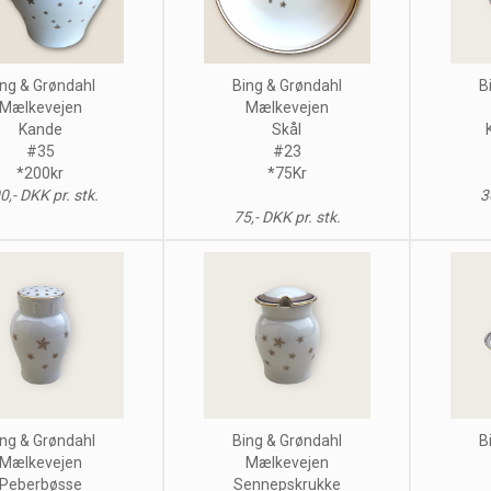
ng & Grøndahl
Bing & Grøndahl
B
Mælkevejen
Mælkevejen
Kande
Skål
#35
#23
*200kr
*75Kr
0,- DKK pr. stk.
3
75,- DKK pr. stk.
ng & Grøndahl
Bing & Grøndahl
B
Mælkevejen
Mælkevejen
Peberbøsse
Sennepskrukke