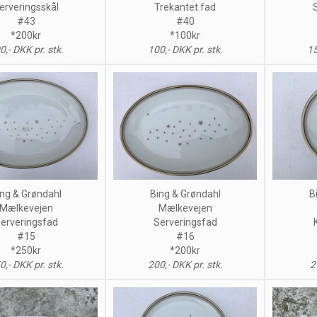
erveringsskål
Trekantet fad
#43
#40
*200kr
*100kr
0,- DKK pr. stk.
100,- DKK pr. stk.
15
ng & Grøndahl
Bing & Grøndahl
B
Mælkevejen
Mælkevejen
erveringsfad
Serveringsfad
#15
#16
*250kr
*200kr
0,- DKK pr. stk.
200,- DKK pr. stk.
2