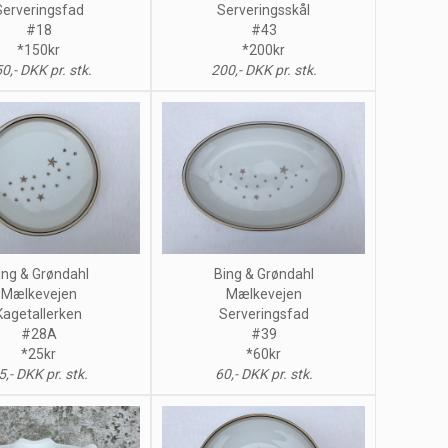
Serveringsfad
Serveringsskål
#18
#43
*150kr
*200kr
0,- DKK pr. stk.
200,- DKK pr. stk.
ing & Grøndahl
Bing & Grøndahl
Mælkevejen
Mælkevejen
Kagetallerken
Serveringsfad
#28A
#39
*25kr
*60kr
5,- DKK pr. stk.
60,- DKK pr. stk.