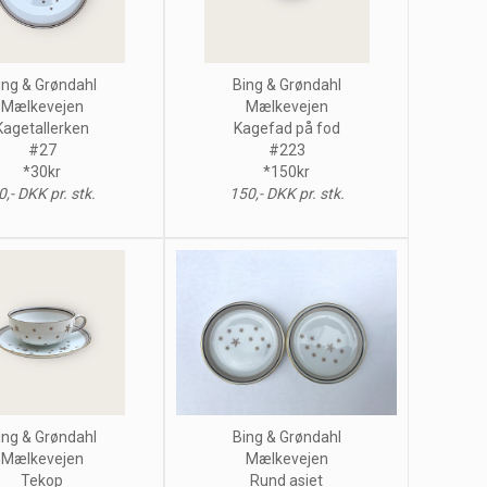
ing & Grøndahl
Bing & Grøndahl
Mælkevejen
Mælkevejen
Kagetallerken
Kagefad på fod
#27
#223
*30kr
*150kr
0,- DKK pr. stk.
150,- DKK pr. stk.
ing & Grøndahl
Bing & Grøndahl
Mælkevejen
Mælkevejen
Tekop
Rund asiet