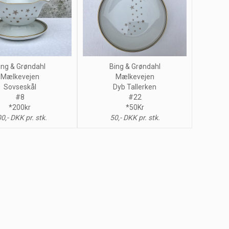
ing & Grøndahl
Bing & Grøndahl
Mælkevejen
Mælkevejen
Sovseskål
Dyb Tallerken
#8
#22
*200kr
*50Kr
0,- DKK pr. stk.
50,- DKK pr. stk.