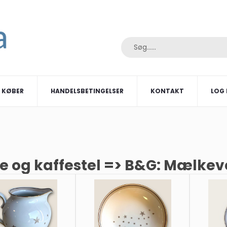
I KØBER
HANDELSBETINGELSER
KONTAKT
LOG 
se og kaffestel => B&G: Mælkev