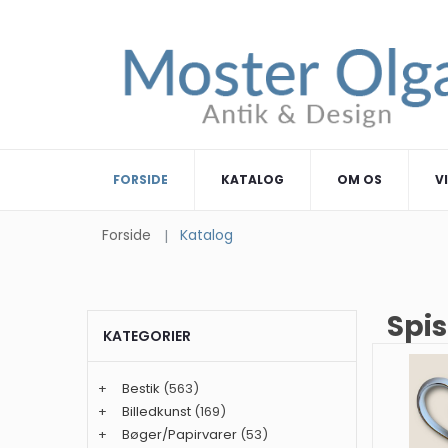
FORSIDE
KATALOG
OM OS
V
Forside
Katalog
Spi
KATEGORIER
+
Bestik
(563)
+
Billedkunst
(169)
+
Bøger/Papirvarer
(53)