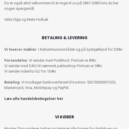
Du er også altid velkommen til at ringe til os på 2867 2080 hvis du har
nogen spørgsmål.
Gitte Olga og Niels Holbak
BETALING & LEVERING
Vi leverer møbler
: I Københavnsområdet og på Sydsjælland for 250kr
Forsendelse
: Vi sender med PostNord. Portoen er 80kr.
Vi sender med DAO til nærmest pakkeshop Portoen er 38kr.
Vi sender indenfor EU for 104kr
Betaling
: Vi modtager bankoverførsel til kontonr. 53270000301320,
Mastercard, Visa, Mobilepay og PayPal.
Læs alle handelsbetingelser her
VI KØBER
Moster Olga vurderer, køber og tømmer alle former for dødsboer og