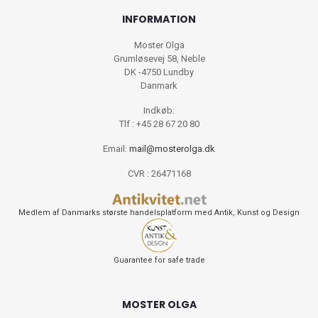
INFORMATION
Moster Olga
Grumløsevej 58, Neble
DK -4750 Lundby
Danmark
Indkøb:
Tlf : +45 28 67 20 80
Email:
mail@mosterolga.dk
CVR : 26471168
Medlem af Danmarks største handelsplatform med Antik, Kunst og Design
Guarantee for safe trade
MOSTER OLGA