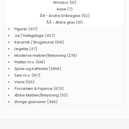
Windsor (10)
Aase (7)
Åå - Andre Drikkeglas (52)
ÅÅ - Ældre glas (31)
+
Figurer
(417)
+
Jul / Helligdage
(407)
+
Keramik / Brugskunst
(919)
+
Legetøj
(47)
+
Moderne møbler/Belysning
(278)
+
Platter m.v.
(618)
+
Spise og kaffestel
(2956)
+
Sølv m.v.
(167)
+
Varia
(120)
+
Porcelæn & Fajance
(673)
+
Ældre Møbler/Belysning
(113)
+
Øvrige glasvarer
(490)