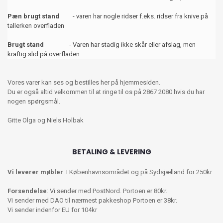
Pæn brugt stand
- varen har nogle ridser f.eks. ridser fra knive på
tallerken overfladen
Brugt stand
- Varen har stadig ikke skår eller afslag, men
kraftig slid på overfladen.
Vores varer kan ses og bestilles her på hjemmesiden.
Du er også altid velkommen til at ringe til os på 2867 2080 hvis du har
nogen spørgsmål.
Gitte Olga og Niels Holbak
BETALING & LEVERING
Vi leverer møbler
: I Københavnsområdet og på Sydsjælland for 250kr
Forsendelse
: Vi sender med PostNord. Portoen er 80kr.
Vi sender med DAO til nærmest pakkeshop Portoen er 38kr.
Vi sender indenfor EU for 104kr