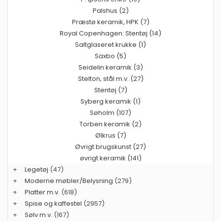
Palshus (2)
Præstø keramik, HPK (7)
Royal Copenhagen: Stentøj (14)
Saltglaseret krukke (1)
Saxbo (5)
Seidelin keramik (3)
Stelton, stål m.v. (27)
Stentøj (7)
Syberg keramik (1)
Søholm (107)
Torben keramik (2)
Ølkrus (7)
Øvrigt brugskunst (27)
øvrigt keramik (141)
+
Legetøj
(47)
+
Moderne møbler/Belysning
(279)
+
Platter m.v.
(618)
+
Spise og kaffestel
(2957)
+
Sølv m.v.
(167)