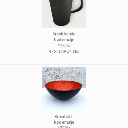
Krenit kande
Rød emalje
*475Kr
475,- DKK pr. stk.
Krenit skål
Rød emalje
*700kr