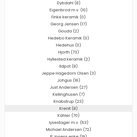
Dybdahl (8)
Eigenbrod m.v. (10)
Finke keramik (0)
Georg Jensen (17)
Gouda (2)
Hedebo Keramik (0)
Hedehus (0)
Hjorth (73)
Hyllested keramik (2)
Ildpot (8)
Jeppe Hagedorn Olsen (3)
Johgus (16)
Just Andersen (27)
Kellinghusen (7)
Knabstrup (23)
Krenit (8)
Kähler (70)
lysestager m.v. (53)
Michael Andersen (72)
P. Ipsens enke (19)