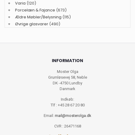
+
Varia
(120)
+
Porcelæn & Fajance
(673)
+
Ældre Møbler/Belysning
(115)
+
Øvrige glasvarer
(490)
INFORMATION
Moster Olga
Grumløsevej 58, Neble
DK -4750 Lundby
Danmark
Indkøb:
Tlf : +45 28 67 20 80
Email:
mail@mosterolga.dk
CVR : 26471168