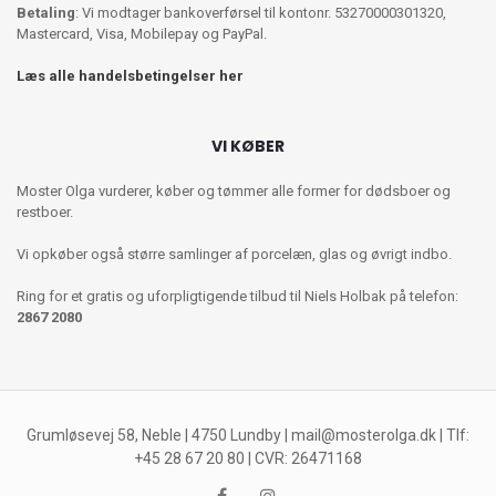
Betaling
: Vi modtager bankoverførsel til kontonr. 53270000301320,
Mastercard, Visa, Mobilepay og PayPal.
Læs alle handelsbetingelser her
VI KØBER
Moster Olga vurderer, køber og tømmer alle former for dødsboer og
restboer.
Vi opkøber også større samlinger af porcelæn, glas og øvrigt indbo.
Ring for et gratis og uforpligtigende tilbud til Niels Holbak på telefon:
2867 2080
Grumløsevej 58, Neble | 4750 Lundby |
mail@mosterolga.dk
| Tlf:
+45 28 67 20 80 | CVR: 26471168