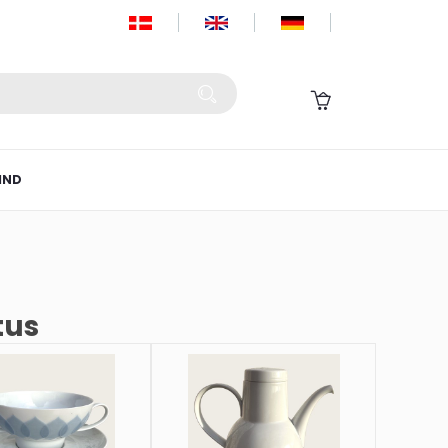
IND
tus