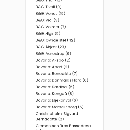
B&G: Thor (12)
B&G: Tivoli (9)
B&G: Venus (19)
B&G: Viol (3)
B&G: Volmer (7)
B&G: Ægir (5)
B&G: Øvrige stel (42)
B&G: Åkjær (23)
B&G: Aarestrup (9)
Bavaria: Aksbo (2)
Bavaria: Apart (2)
Bavaria: Benedikte (7)
Bavaria: Danmarks Flora (0)
Bavaria: Kardinal (5)
Bavaria: Kongeå (8)
Bavaria: Liljekonval (6)
Bavaria: Marselisborg (6)
Christineholm: Sigvard
Bernadotte (2)
Clementson Bros Passedena