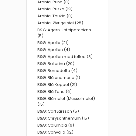
Arabia: Runo (0)
Arabia: Ruska (19)
Arabia: Toukio (0)
Arabia: Øvrige stel (25)
B&G: Agern Hotelporcelæn
(5)
B&G: Apollo (21)
B&G: Apollon (4)
B&G: Apollon med følfod (8)
B&G: Ballerina (20)
B&G: Bernadette (4)
B&G: Blå anemone (1)
B&G: Blå Koppel (21)
B&G: Blå Tone (6)
B&G: Blåmalet (Musselmalet)
(15)
B&G: Carl Larsson (5)
B&G: Chrysanthemum (15)
B&G: Columbia (6)
B&G: Convalla (12)