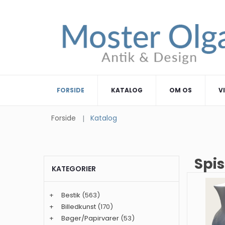
FORSIDE
KATALOG
OM OS
V
Forside
Katalog
Spis
KATEGORIER
+
Bestik
(563)
+
Billedkunst
(170)
+
Bøger/Papirvarer
(53)