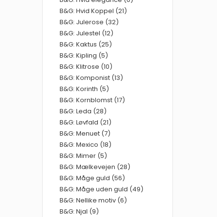
B&G: Hvid Koppel (21)
B&G: Julerose (32)
B&G: Julestel (12)
B&G: Kaktus (25)
B&G: Kipling (5)
B&G: Klitrose (10)
B&G: Komponist (13)
B&G: Korinth (5)
B&G: Kornblomst (17)
B&G: Leda (28)
B&G: Løvfald (21)
B&G: Menuet (7)
B&G: Mexico (18)
B&G: Mimer (5)
B&G: Mælkevejen (28)
B&G: Måge guld (56)
B&G: Måge uden guld (49)
B&G: Nellike motiv (6)
B&G: Njal (9)