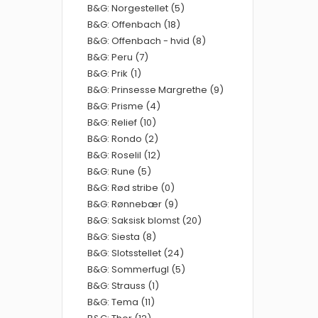
B&G: Norgestellet (5)
B&G: Offenbach (18)
B&G: Offenbach - hvid (8)
B&G: Peru (7)
B&G: Prik (1)
B&G: Prinsesse Margrethe (9)
B&G: Prisme (4)
B&G: Relief (10)
B&G: Rondo (2)
B&G: Roselil (12)
B&G: Rune (5)
B&G: Rød stribe (0)
B&G: Rønnebær (9)
B&G: Saksisk blomst (20)
B&G: Siesta (8)
B&G: Slotsstellet (24)
B&G: Sommerfugl (5)
B&G: Strauss (1)
B&G: Tema (11)