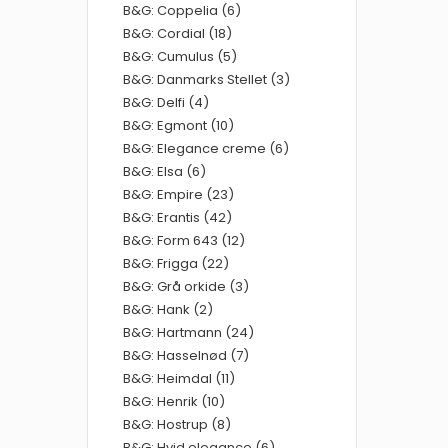
B&G: Coppelia (6)
B&G: Cordial (18)
B&G: Cumulus (5)
B&G: Danmarks Stellet (3)
B&G: Delfi (4)
B&G: Egmont (10)
B&G: Elegance creme (6)
B&G: Elsa (6)
B&G: Empire (23)
B&G: Erantis (42)
B&G: Form 643 (12)
B&G: Frigga (22)
B&G: Grå orkide (3)
B&G: Hank (2)
B&G: Hartmann (24)
B&G: Hasselnød (7)
B&G: Heimdal (11)
B&G: Henrik (10)
B&G: Hostrup (8)
B&G: Hvid elegance (6)