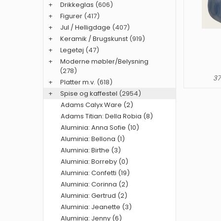
+
Drikkeglas
(606)
+
Figurer
(417)
+
Jul / Helligdage
(407)
+
Keramik / Brugskunst
(919)
+
Legetøj
(47)
+
Moderne møbler/Belysning
(278)
37
+
Platter m.v.
(618)
+
Spise og kaffestel
(2954)
Adams Calyx Ware (2)
Adams Titian: Della Robia (8)
Aluminia: Anna Sofie (10)
Aluminia: Bellona (1)
Aluminia: Birthe (3)
Aluminia: Borreby (0)
Aluminia: Confetti (19)
Aluminia: Corinna (2)
Aluminia: Gertrud (2)
Aluminia: Jeanette (3)
Aluminia: Jenny (6)