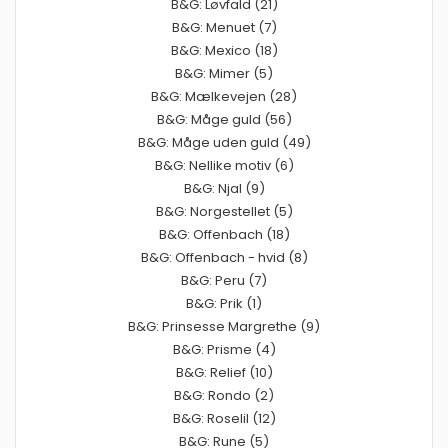
B&G: Løvfald (21)
B&G: Menuet (7)
B&G: Mexico (18)
B&G: Mimer (5)
B&G: Mælkevejen (28)
B&G: Måge guld (56)
B&G: Måge uden guld (49)
B&G: Nellike motiv (6)
B&G: Njal (9)
B&G: Norgestellet (5)
B&G: Offenbach (18)
B&G: Offenbach - hvid (8)
B&G: Peru (7)
B&G: Prik (1)
B&G: Prinsesse Margrethe (9)
B&G: Prisme (4)
B&G: Relief (10)
B&G: Rondo (2)
B&G: Roselil (12)
B&G: Rune (5)