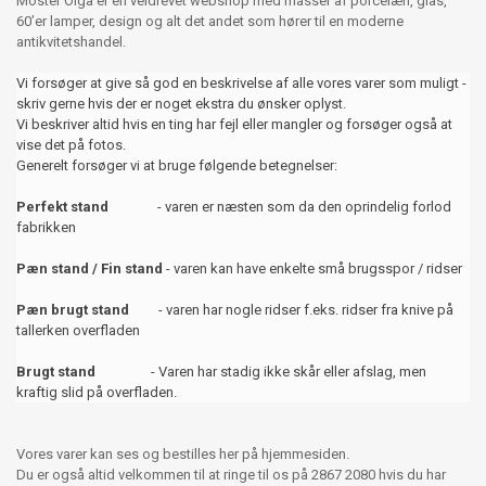
Moster Olga er en veldrevet webshop med masser af porcelæn, glas,
60’er lamper, design og alt det andet som hører til en moderne
antikvitetshandel.
Vi forsøger at give så god en beskrivelse af alle vores varer som muligt -
skriv gerne hvis der er noget ekstra du ønsker oplyst.
Vi beskriver altid hvis en ting har fejl eller mangler og forsøger også at
vise det på fotos.
Generelt forsøger vi at bruge følgende betegnelser:
Perfekt stand
- varen er næsten som da den oprindelig forlod
fabrikken
Pæn stand / Fin stand
- varen kan have enkelte små brugsspor / ridser
Pæn brugt stand
- varen har nogle ridser f.eks. ridser fra knive på
tallerken overfladen
Brugt stand
- Varen har stadig ikke skår eller afslag, men
kraftig slid på overfladen.
Vores varer kan ses og bestilles her på hjemmesiden.
Du er også altid velkommen til at ringe til os på 2867 2080 hvis du har