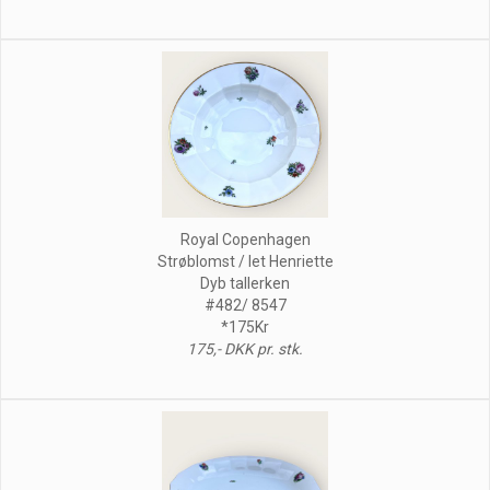
Royal Copenhagen
Strøblomst / let Henriette
Dyb tallerken
#482/ 8547
*175Kr
175,- DKK pr. stk.