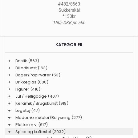
#482/8563
Sukkerskål
*150kr
150,- DKK pr. stk.
KATEGORIER
+
Bestik
(563)
+
Billedkunst
(163)
+
Bøger/Papirvarer
(53)
+
Drikkeglas
(606)
+
Figurer
(416)
+
Jul / Helligdage
(407)
+
Keramik / Brugskunst
(918)
+
Legetøj
(47)
+
Moderne møbler/Belysning
(277)
+
Platter m.v.
(617)
+
Spise og kaffestel
(2932)