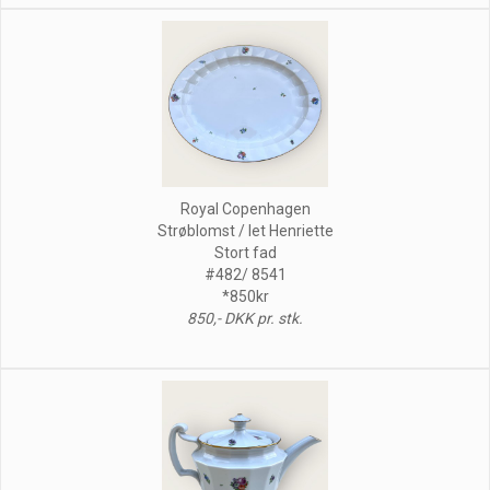
Royal Copenhagen
Strøblomst / let Henriette
Stort fad
#482/ 8541
*850kr
850,- DKK pr. stk.