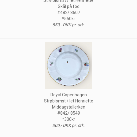
Strø blomst / let Henriette
Skål på fod
#482/ 8607
*550kr
550,- DKK pr. stk.
Royal Copenhagen
Strøblomst / let Henriette
Middagstallerken
#842/ 8549
*300kr
300,- DKK pr. stk.