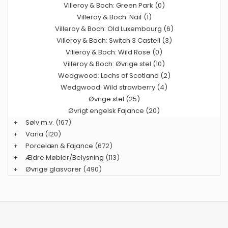
Villeroy & Boch: Green Park (0)
Villeroy & Boch: Naif (1)
Villeroy & Boch: Old Luxembourg (6)
Villeroy & Boch: Switch 3 Castell (3)
Villeroy & Boch: Wild Rose (0)
Villeroy & Boch: Øvrige stel (10)
Wedgwood: Lochs of Scotland (2)
Wedgwood: Wild strawberry (4)
Øvrige stel (25)
Øvrigt engelsk Fajance (20)
+
Sølv m.v.
(167)
+
Varia
(120)
+
Porcelæn & Fajance
(672)
+
Ældre Møbler/Belysning
(113)
+
Øvrige glasvarer
(490)