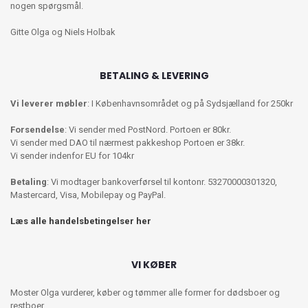
nogen spørgsmål.
Gitte Olga og Niels Holbak
BETALING & LEVERING
Vi leverer møbler
: I Københavnsområdet og på Sydsjælland for 250kr
Forsendelse
: Vi sender med PostNord. Portoen er 80kr.
Vi sender med DAO til nærmest pakkeshop Portoen er 38kr.
Vi sender indenfor EU for 104kr
Betaling
: Vi modtager bankoverførsel til kontonr. 53270000301320,
Mastercard, Visa, Mobilepay og PayPal.
Læs alle handelsbetingelser her
VI KØBER
Moster Olga vurderer, køber og tømmer alle former for dødsboer og
restboer.