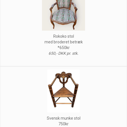
Rokoko stol
med broderet betræk
*650kr
650,- DKK pr. stk.
Svensk munke stol
750kr