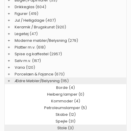
+
Bøger/Papirvarer
(53)
+
Drikkeglas
(604)
+
Figurer
(419)
+
Jul / Helligdage
(407)
+
Keramik / Brugskunst
(920)
+
Legetøj
(47)
+
Moderne møbler/Belysning
(279)
+
Platter m.v.
(618)
+
Spise og kaffestel
(2957)
+
Sølv m.v.
(167)
+
Varia
(120)
+
Porcelæn & Fajance
(673)
+
Ældre Møbler/Belysning
(115)
Borde (4)
Heiberg lamper (0)
Kommoder (4)
Petroleumslamper (5)
Skabe (12)
Spejle (31)
Stole (3)