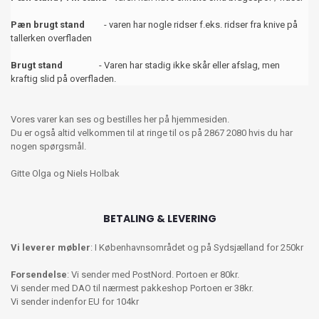
Pæn brugt stand
- varen har nogle ridser f.eks. ridser fra knive på
tallerken overfladen
Brugt stand
- Varen har stadig ikke skår eller afslag, men
kraftig slid på overfladen.
Vores varer kan ses og bestilles her på hjemmesiden.
Du er også altid velkommen til at ringe til os på 2867 2080 hvis du har
nogen spørgsmål.
Gitte Olga og Niels Holbak
BETALING & LEVERING
Vi leverer møbler
: I Københavnsområdet og på Sydsjælland for 250kr
Forsendelse
: Vi sender med PostNord. Portoen er 80kr.
Vi sender med DAO til nærmest pakkeshop Portoen er 38kr.
Vi sender indenfor EU for 104kr