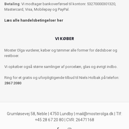
Betaling
: Vi modtager bankoverførsel til kontonr. 53270000301320,
Mastercard, Visa, Mobilepay og PayPal.
Læs alle handelsbetingelser her
VI KØBER
Moster Olga vurderer, køber og tømmer alle former for dødsboer og
restboer.
Vi opkøber også større samlinger af porcelæn, glas og øvrigt indbo.
Ring for et gratis og uforpligtigende tilbud til Niels Holbak på telefon:
2867 2080
Grumløsevej 58, Neble | 4750 Lundby |
mail@mosterolga.dk
| Tlf:
+45 28 67 20 80 | CVR: 26471168