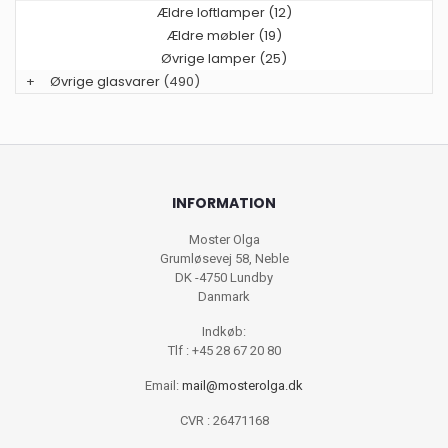
Ældre loftlamper (12)
Ældre møbler (19)
Øvrige lamper (25)
+
Øvrige glasvarer
(490)
INFORMATION
Moster Olga
Grumløsevej 58, Neble
DK -4750 Lundby
Danmark
Indkøb:
Tlf : +45 28 67 20 80
Email:
mail@mosterolga.dk
CVR : 26471168