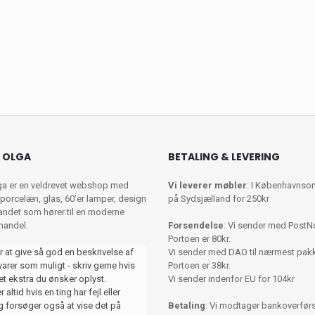
 OLGA
BETALING & LEVERING
ga er en veldrevet webshop med
Vi leverer møbler
: I Københavnso
porcelæn, glas, 60’er lamper, design
på Sydsjælland for 250kr
 andet som hører til en moderne
shandel.
Forsendelse
: Vi sender med PostN
Portoen er 80kr.
r at give så god en beskrivelse af
Vi sender med DAO til nærmest pa
varer som muligt - skriv gerne hvis
Portoen er 38kr.
et ekstra du ønsker oplyst.
Vi sender indenfor EU for 104kr
 altid hvis en ting har fejl eller
 forsøger også at vise det på
Betaling
: Vi modtager bankoverførse