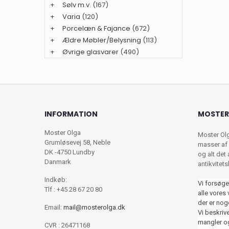
+
Sølv m.v.
(167)
+
Varia
(120)
+
Porcelæn & Fajance
(672)
+
Ældre Møbler/Belysning
(113)
+
Øvrige glasvarer
(490)
INFORMATION
MOSTER
Moster Olga
Moster Ol
Grumløsevej 58, Neble
masser af 
DK -4750 Lundby
og alt det
Danmark
antikvitet
Indkøb:
Vi forsøge
Tlf : +45 28 67 20 80
alle vores 
der er nog
Email:
mail@mosterolga.dk
Vi beskriver
mangler og
CVR : 26471168