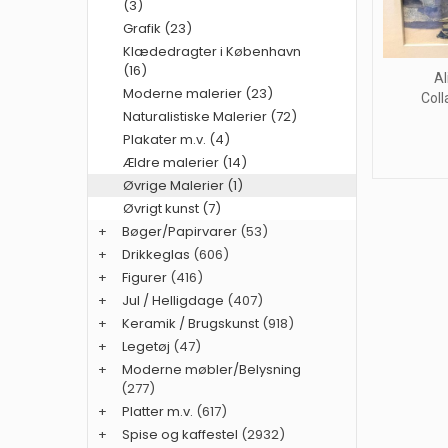
(3)
Grafik (23)
Klædedragter i København
(16)
Al
Moderne malerier (23)
Coll
Naturalistiske Malerier (72)
Plakater m.v. (4)
Ældre malerier (14)
Øvrige Malerier (1)
Øvrigt kunst (7)
+
Bøger/Papirvarer
(53)
+
Drikkeglas
(606)
+
Figurer
(416)
+
Jul / Helligdage
(407)
+
Keramik / Brugskunst
(918)
+
Legetøj
(47)
+
Moderne møbler/Belysning
(277)
+
Platter m.v.
(617)
+
Spise og kaffestel
(2932)