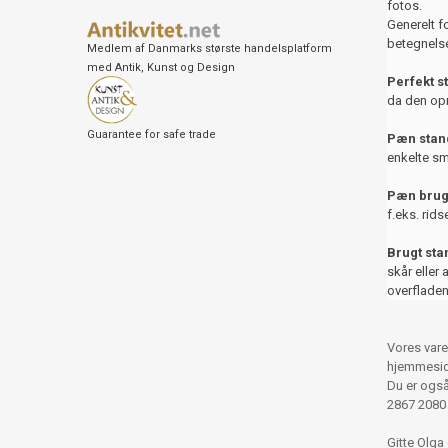
fotos.
Generelt f
betegnelse
Medlem af Danmarks største handelsplatform
med Antik, Kunst og Design
Perfekt s
da den opr
Guarantee for safe trade
Pæn stand
enkelte sm
Pæn brug
f.eks. rids
Brugt st
skår eller 
overfladen
Vores vare
hjemmesid
Du er også 
2867 2080
Gitte Olga