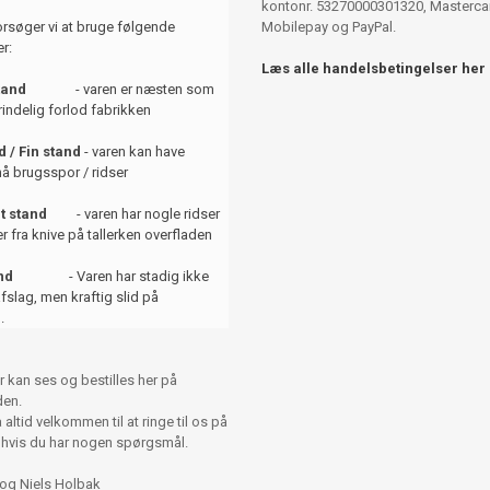
kontonr. 53270000301320, Mastercar
orsøger vi at bruge følgende
Mobilepay og PayPal.
r:
Læs alle handelsbetingelser her
tand
- varen er næsten som
indelig forlod fabrikken
 / Fin stand
- varen kan have
å brugsspor / ridser
t stand
- varen har nogle ridser
er fra knive på tallerken overfladen
and
- Varen har stadig ikke
afslag, men kraftig slid på
.
r kan ses og bestilles her på
en.
altid velkommen til at ringe til os på
 hvis du har nogen spørgsmål.
 og Niels Holbak