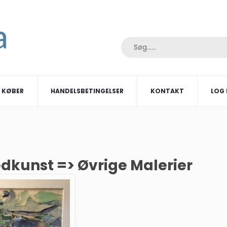
I KØBER
HANDELSBETINGELSER
KONTAKT
LOG 
edkunst => Øvrige Malerier