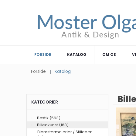
FORSIDE
KATALOG
OM OS
V
Forside
Katalog
Bill
KATEGORIER
+
Bestik
(563)
+
Billedkunst
(163)
Blomstermalerier / Stilleben