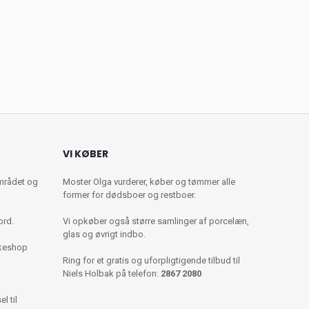
VI KØBER
mrådet og
Moster Olga vurderer, køber og tømmer alle
former for dødsboer og restboer.
ord.
Vi opkøber også større samlinger af porcelæn,
glas og øvrigt indbo.
kkeshop
Ring for et gratis og uforpligtigende tilbud til
Niels Holbak på telefon:
2867 2080
l til