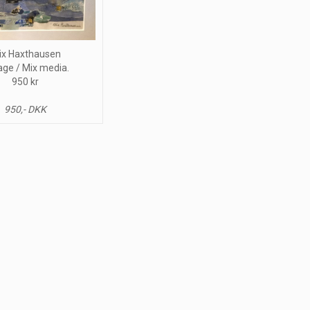
ix Haxthausen
age / Mix media.
950 kr
950,- DKK