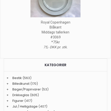
Royal Copenhagen
Blåkant
Middags tallerken
#3069
*75kr
75,- DKK pr. stk.
KATEGORIER
+
Bestik
(563)
+
Billedkunst
(170)
+
Bøger/Papirvarer
(53)
+
Drikkeglas
(605)
+
Figurer
(417)
+
Jul / Helligdage
(407)