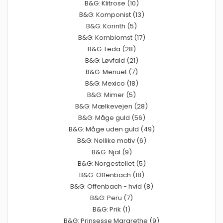
B&G: Klitrose (10)
B&G: Komponist (13)
B&G: Korinth (5)
B&G: Kornblomst (17)
B&G: Leda (28)
B&G: Løvfald (21)
B&G: Menuet (7)
B&G: Mexico (18)
B&G: Mimer (5)
B&G: Mælkevejen (28)
B&G: Måge guld (56)
B&G: Måge uden guld (49)
B&G: Nellike motiv (6)
B&G: Njal (9)
B&G: Norgestellet (5)
B&G: Offenbach (18)
B&G: Offenbach - hvid (8)
B&G: Peru (7)
B&G: Prik (1)
B&G: Prinsesse Margrethe (9)