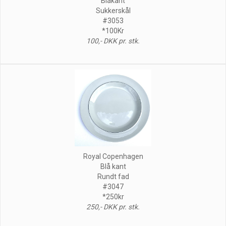
Blåkant
Sukkerskål
#3053
*100Kr
100,- DKK pr. stk.
Royal Copenhagen
Blå kant
Rundt fad
#3047
*250kr
250,- DKK pr. stk.