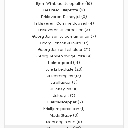
Bjørn Wiinblad: Juleplatter (10)
Désirée: Juleplatte (6)
Firkløveren: Disney jul (0)
Firkløveren: Gammeldags jul (4)
Firkløveren: Juletradition (3)
Georg Jensen Juleornamenter (7)
Georg Jensen Juleuro (17)
Georg Jensen lysholder (21)
Georg Jensen øvrige vare (9)
Holmegaard (14)
Jule kirkeplatte (23)
Juledramglas (12)
Juleflasker (9)
Julens glas (11)
Julepynt (7)
Juletræstæpper (7)
Kristtjørn porcelæn (1)
Mads Stage (3)
Mors dag hjerte (0)