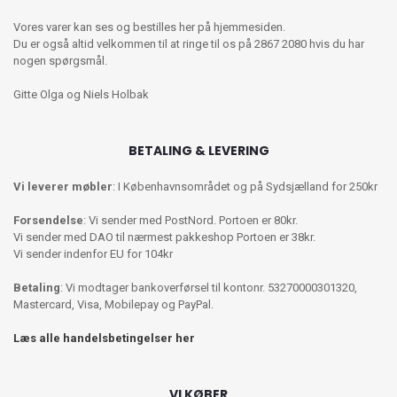
Vores varer kan ses og bestilles her på hjemmesiden.
Du er også altid velkommen til at ringe til os på 2867 2080 hvis du har
nogen spørgsmål.
Gitte Olga og Niels Holbak
BETALING & LEVERING
Vi leverer møbler
: I Københavnsområdet og på Sydsjælland for 250kr
Forsendelse
: Vi sender med PostNord. Portoen er 80kr.
Vi sender med DAO til nærmest pakkeshop Portoen er 38kr.
Vi sender indenfor EU for 104kr
Betaling
: Vi modtager bankoverførsel til kontonr. 53270000301320,
Mastercard, Visa, Mobilepay og PayPal.
Læs alle handelsbetingelser her
VI KØBER