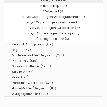
Nisser, andre (20)
Nisser, Bisquit (8)
Påskepynt (9)
Royal Copenhagen: Andre julevarer (21)
Royal Copenhagen: julekopper (8)
Royal Copenhagen: Juleplatter (45)
Royal Copenhagen: Peters jul (4)
Års- og jule skeer (13)
+
Keramik / Brugskunst
(919)
+
Legetøj
(47)
+
Moderne møbler/Belysning
(278)
+
Platter m.v.
(618)
+
Spise og kaffestel
(2956)
+
Sølv m.v.
(167)
+
Varia
(120)
+
Porcelæn & Fajance
(673)
+
Ældre Møbler/Belysning
(113)
+
Øvrige glasvarer
(490)