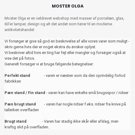
MOSTER OLGA
Moster Olga er en veldrevet webshop med masser af porcelæn, glas,
60’er lamper, design og alt det andet som hører til en moderne
antikvitetshandel.
Vi forsøger at give så god en beskrivelse af alle vores varer som muligt -
skriv gerne hvis der er noget ekstra du ønsker oplyst.
Vi beskriver altid hvis en ting har fejl eller mangler og forsøger også at
vise det på fotos.
Generelt forsøger vi at bruge følgende betegnelser:
Perfekt stand
- varen er næsten som da den oprindelig forlod
fabrikken
Pæn stand / Fin stand
- varen kan have enkelte små brugsspor / ridser
Pæn brugt stand
- varen har nogle ridser f.eks. ridser fra knive på
tallerken overfladen
Brugt stand
- Varen har stadig ikke skår eller afslag, men
kraftig slid på overfladen.