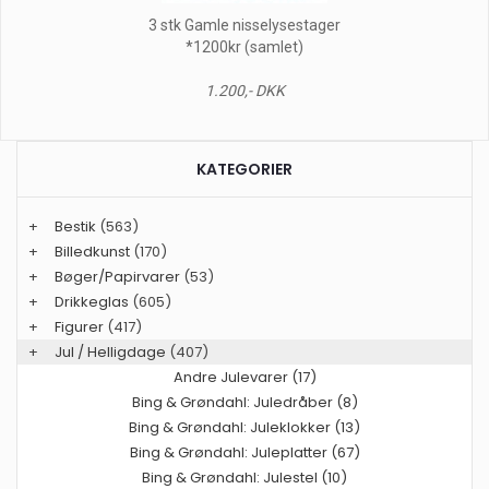
3 stk Gamle nisselysestager
*1200kr (samlet)
1.200,- DKK
KATEGORIER
+
Bestik
(563)
+
Billedkunst
(170)
+
Bøger/Papirvarer
(53)
+
Drikkeglas
(605)
+
Figurer
(417)
+
Jul / Helligdage
(407)
Andre Julevarer (17)
Bing & Grøndahl: Juledråber (8)
Bing & Grøndahl: Juleklokker (13)
Bing & Grøndahl: Juleplatter (67)
Bing & Grøndahl: Julestel (10)