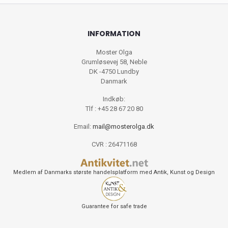
INFORMATION
Moster Olga
Grumløsevej 58, Neble
DK -4750 Lundby
Danmark
Indkøb:
Tlf : +45 28 67 20 80
Email:
mail@mosterolga.dk
CVR : 26471168
Medlem af Danmarks største handelsplatform med Antik, Kunst og Design
Guarantee for safe trade