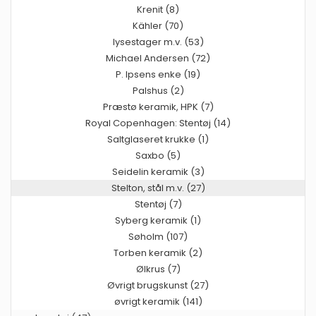
Krenit (8)
Kähler (70)
lysestager m.v. (53)
Michael Andersen (72)
P. Ipsens enke (19)
Palshus (2)
Præstø keramik, HPK (7)
Royal Copenhagen: Stentøj (14)
Saltglaseret krukke (1)
Saxbo (5)
Seidelin keramik (3)
Stelton, stål m.v. (27)
Stentøj (7)
Syberg keramik (1)
Søholm (107)
Torben keramik (2)
Ølkrus (7)
Øvrigt brugskunst (27)
øvrigt keramik (141)