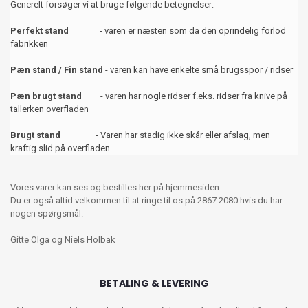
Generelt forsøger vi at bruge følgende betegnelser:
Perfekt stand
- varen er næsten som da den oprindelig forlod
fabrikken
Pæn stand / Fin stand
- varen kan have enkelte små brugsspor / ridser
Pæn brugt stand
- varen har nogle ridser f.eks. ridser fra knive på
tallerken overfladen
Brugt stand
- Varen har stadig ikke skår eller afslag, men
kraftig slid på overfladen.
Vores varer kan ses og bestilles her på hjemmesiden.
Du er også altid velkommen til at ringe til os på 2867 2080 hvis du har
nogen spørgsmål.
Gitte Olga og Niels Holbak
BETALING & LEVERING