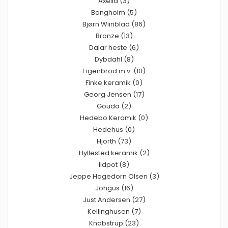
Axella (3)
Bangholm (5)
Bjørn Wiinblad (86)
Bronze (13)
Dalar heste (6)
Dybdahl (8)
Eigenbrod m.v. (10)
Finke keramik (0)
Georg Jensen (17)
Gouda (2)
Hedebo Keramik (0)
Hedehus (0)
Hjorth (73)
Hyllested keramik (2)
Ildpot (8)
Jeppe Hagedorn Olsen (3)
Johgus (16)
Just Andersen (27)
Kellinghusen (7)
Knabstrup (23)