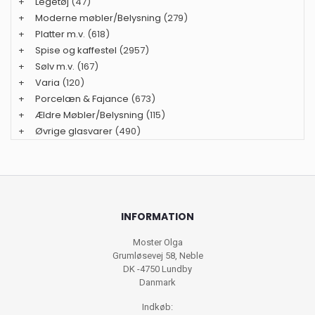
+
Legetøj
(47)
+
Moderne møbler/Belysning
(279)
+
Platter m.v.
(618)
+
Spise og kaffestel
(2957)
+
Sølv m.v.
(167)
+
Varia
(120)
+
Porcelæn & Fajance
(673)
+
Ældre Møbler/Belysning
(115)
+
Øvrige glasvarer
(490)
INFORMATION
Moster Olga
Grumløsevej 58, Neble
DK -4750 Lundby
Danmark
Indkøb: