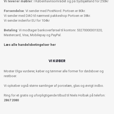
Vi leverer møbler
: I Københavnsområdet og på Sydsjælland for 250kr
Forsendelse
: Vi sender med PostNord. Portoen er 80kr.
Vi sender med DAO til nærmest pakkeshop Portoen er 38kr.
Vi sender indenfor EU for 104kr
Betaling
: Vi modtager bankoverførsel til kontonr. 53270000301320,
Mastercard, Visa, Mobilepay og PayPal.
Læs alle handelsbetingelser her
VI KØBER
Moster Olga vurderer, køber og tømmer alle former for dødsboer og
restboer.
Vi opkøber også større samlinger af porcelæn, glas og øvrigt indbo.
Ring for et gratis og uforpligtigende tilbud til Niels Holbak på telefon:
2867 2080