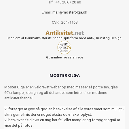
Tlf : +45 28 67 20 80
Email:
mail@mosterolga.dk
CVR : 26471168
Medlem af Danmarks største handelsplatform med Antik, Kunst og Design
Guarantee for safe trade
MOSTER OLGA
Moster Olga er en veldrevet webshop med masser af porcelæn, glas,
60’er lamper, design og alt det andet som hører til en moderne
antikvitetshandel.
Vi forsøger at give så god en beskrivelse af alle vores varer som muligt -
skriv gerne hvis der er noget ekstra du ønsker oplyst.
Vi beskriver altid hvis en ting har fejl eller mangler og forsøger også at
vise det på fotos.