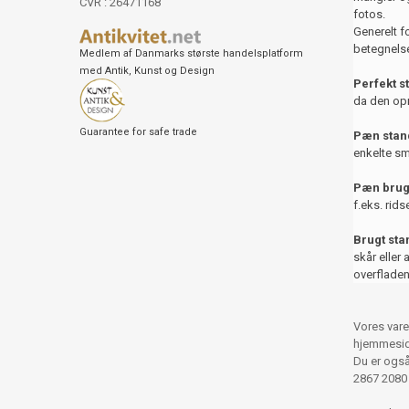
CVR : 26471168
fotos.
Generelt f
betegnelse
Medlem af Danmarks største handelsplatform
med Antik, Kunst og Design
Perfekt s
da den opr
Guarantee for safe trade
Pæn stand
enkelte sm
Pæn brug
f.eks. rids
Brugt st
skår eller 
overfladen
Vores vare
hjemmesid
Du er også 
2867 2080