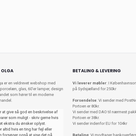
 OLGA
BETALING & LEVERING
ga er en veldrevet webshop med
Vi leverer møbler
: I Københavnso
porcelæn, glas, 60’er lamper, design
på Sydsjælland for 250kr
 andet som hører til en moderne
shandel.
Forsendelse
: Vi sender med PostN
Portoen er 80kr.
r at give så god en beskrivelse af
Vi sender med DAO til nærmest pa
varer som muligt - skriv gerne hvis
Portoen er 38kr.
et ekstra du ønsker oplyst.
Vi sender indenfor EU for 104kr
 altid hvis en ting har fejl eller
 forsøger også at vise det på
Betaling
: Vi modtager bankoverførse