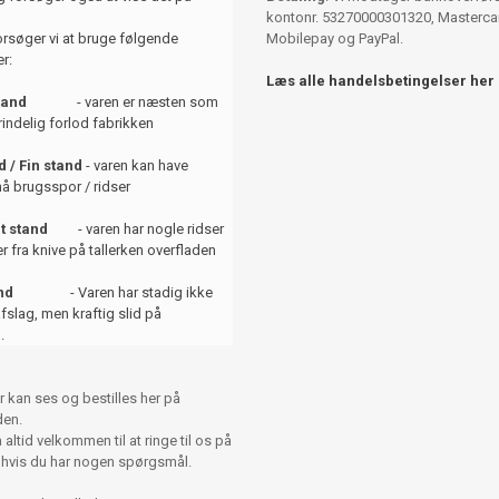
kontonr. 53270000301320, Mastercar
orsøger vi at bruge følgende
Mobilepay og PayPal.
r:
Læs alle handelsbetingelser her
tand
- varen er næsten som
indelig forlod fabrikken
 / Fin stand
- varen kan have
å brugsspor / ridser
t stand
- varen har nogle ridser
er fra knive på tallerken overfladen
and
- Varen har stadig ikke
afslag, men kraftig slid på
.
r kan ses og bestilles her på
en.
altid velkommen til at ringe til os på
 hvis du har nogen spørgsmål.