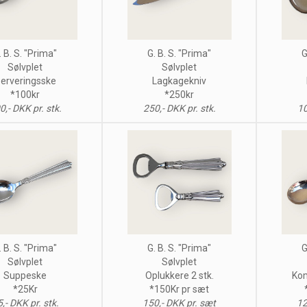
. B. S. "Prima"
G. B. S. "Prima"
G
Sølvplet
Sølvplet
erveringsske
Lagkagekniv
*100kr
*250kr
0,- DKK pr. stk.
250,- DKK pr. stk.
10
. B. S. "Prima"
G. B. S. "Prima"
G
Sølvplet
Sølvplet
Suppeske
Oplukkere 2 stk.
Kom
*25Kr
*150Kr pr sæt
,- DKK pr. stk.
150,- DKK pr. sæt
12