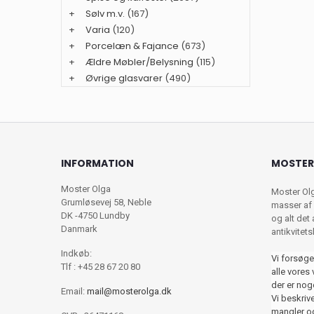
+
Sølv m.v.
(167)
+
Varia
(120)
+
Porcelæn & Fajance
(673)
+
Ældre Møbler/Belysning
(115)
+
Øvrige glasvarer
(490)
INFORMATION
MOSTER
Moster Olga
Moster Ol
Grumløsevej 58, Neble
masser af 
DK -4750 Lundby
og alt det
Danmark
antikvitet
Indkøb:
Vi forsøge
Tlf : +45 28 67 20 80
alle vores 
der er nog
Email:
mail@mosterolga.dk
Vi beskriver
mangler og