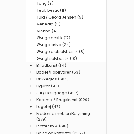
Tang (3)
Teak bestik (11)
Tuja / Georg Jensen (5)
Venedig (5)
Vienna (4)
Øvrige bestik (17)
Øvrige knive (24)
Øvrige pletsølvbestik (8)
Øvrigt sølvbestik (18)
+
Billedkunst
(171)
+
Bøger/Papirvarer
(53)
+
Drikkeglas
(604)
+
Figurer
(419)
+
Jul / Helligdage
(407)
+
Keramik / Brugskunst
(920)
+
Legetøj
(47)
+
Moderne møbler/Belysning
(279)
+
Platter m.v.
(618)
+
Spise og kaffestel
(2957)