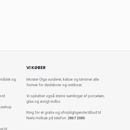
VI KØBER
mrådet og
Moster Olga vurderer, køber og tømmer alle
former for dødsboer og restboer.
ord.
Vi opkøber også større samlinger af porcelæn,
glas og øvrigt indbo.
kkeshop
Ring for et gratis og uforpligtigende tilbud til
Niels Holbak på telefon:
2867 2080
l til