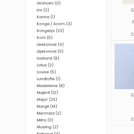
Hirsholm (0)
Iris (2)
G
Karina (1)
Konge / Acorn (3)
Kongelys (23)
25
Korn (5)
Liliekonval (4)
Liljekonval (0)
Liselund (8)
Lotus (2)
Louise (5)
Lundtofte (1)
Madeleine (8)
Majbrit (12)
G
Major (20)
Margit (19)
Mermaid (2)
25
Mitra (11)
Musling (2)
National (3)