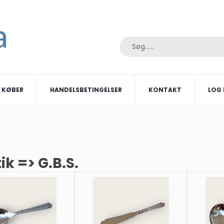
I KØBER
HANDELSBETINGELSER
KONTAKT
LOG 
ik => G.B.S.