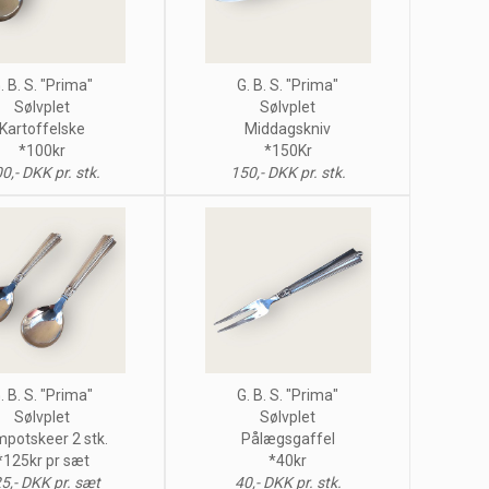
. B. S. "Prima"
G. B. S. "Prima"
Sølvplet
Sølvplet
Kartoffelske
Middagskniv
*100kr
*150Kr
0,- DKK pr. stk.
150,- DKK pr. stk.
. B. S. "Prima"
G. B. S. "Prima"
Sølvplet
Sølvplet
potskeer 2 stk.
Pålægsgaffel
*125kr pr sæt
*40kr
5,- DKK pr. sæt
40,- DKK pr. stk.