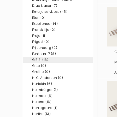
Drue klaser (7)
Emalje sølvbestik (5)
Eton (0)
Excellence (14)
Fransk lilje (2)
Freja (11)
Frigast (0)
Frijsenborg (2)
G
Funkis nr. 7 (8)
G.B.S. (18)
M
Gitte (0)
Grethe (0)
25
H. C. Andersen (0)
Harlekin (6)
Heimbürger (1)
Heimdal (5)
Helene (16)
Herregaard (1)
Hertha (13)