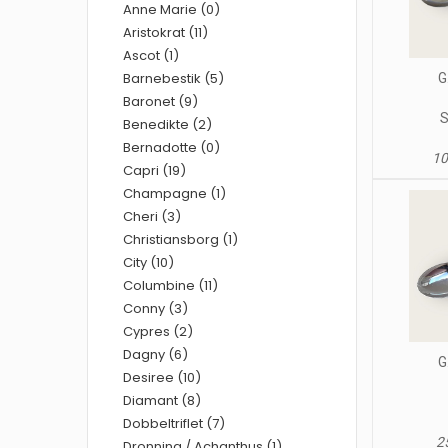
Anne Marie (0)
Aristokrat (11)
Ascot (1)
Barnebestik (5)
G
Baronet (9)
S
Benedikte (2)
Bernadotte (0)
10
Capri (19)
Champagne (1)
Cheri (3)
Christiansborg (1)
City (10)
Columbine (11)
Conny (3)
Cypres (2)
Dagny (6)
G
Desiree (10)
Diamant (8)
Dobbeltriflet (7)
25
Dronning / Achanthus (1)