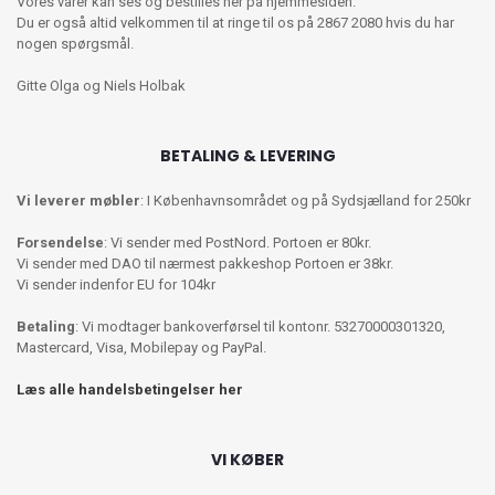
Vores varer kan ses og bestilles her på hjemmesiden.
Du er også altid velkommen til at ringe til os på 2867 2080 hvis du har
nogen spørgsmål.
Gitte Olga og Niels Holbak
BETALING & LEVERING
Vi leverer møbler
: I Københavnsområdet og på Sydsjælland for 250kr
Forsendelse
: Vi sender med PostNord. Portoen er 80kr.
Vi sender med DAO til nærmest pakkeshop Portoen er 38kr.
Vi sender indenfor EU for 104kr
Betaling
: Vi modtager bankoverførsel til kontonr. 53270000301320,
Mastercard, Visa, Mobilepay og PayPal.
Læs alle handelsbetingelser her
VI KØBER