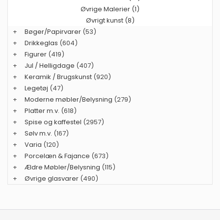
Øvrige Malerier (1)
Øvrigt kunst (8)
+
Bøger/Papirvarer
(53)
+
Drikkeglas
(604)
+
Figurer
(419)
+
Jul / Helligdage
(407)
+
Keramik / Brugskunst
(920)
+
Legetøj
(47)
+
Moderne møbler/Belysning
(279)
+
Platter m.v.
(618)
+
Spise og kaffestel
(2957)
+
Sølv m.v.
(167)
+
Varia
(120)
+
Porcelæn & Fajance
(673)
+
Ældre Møbler/Belysning
(115)
+
Øvrige glasvarer
(490)