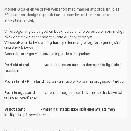
Moster Olga er en veldrevet webshop med masser af porcelæn, glas,
60’er lamper, design og alt det andet som hører til en moderne
antikvitetshandel.
Vi forsøger at give så god en beskrivelse af alle vores varer som muligt -
skriv gerne hvis der er noget ekstra du ønsker oplyst.
Vi beskriver altid hvis en ting har fejl eller mangler og forsøger også at
vise det på fotos.
Generelt forsøger vi at bruge følgende betegnelser:
Perfekt stand
- varen er næsten som da den oprindelig forlod
fabrikken
Pæn stand / Fin stand
- varen kan have enkelte små brugsspor / ridser
Pæn brugt stand
- varen har nogle ridser f.eks. ridser fra knive på
tallerken overfladen
Brugt stand
- Varen har stadig ikke skår eller afslag, men
kraftig slid på overfladen.