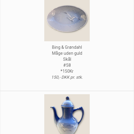
Bing & Grøndahl
Måge uden guld
Skål
#58
*150Kr
150,- DKK pr. stk.