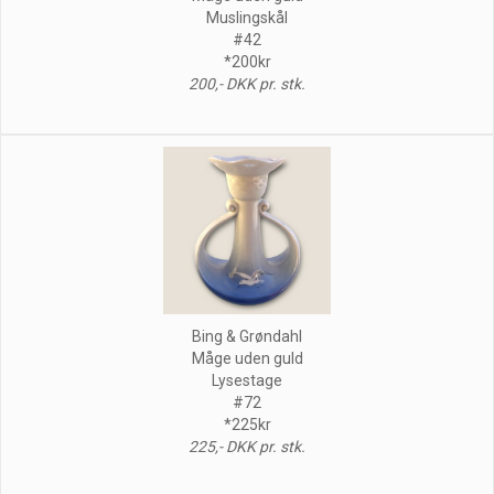
Muslingskål
#42
*200kr
200,- DKK pr. stk.
Bing & Grøndahl
Måge uden guld
Lysestage
#72
*225kr
225,- DKK pr. stk.