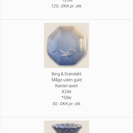
125,- DKK pr. stk.
Bing & Grøndahl
Måge uden guld
Kantet asiet
#246
*50kr
50,- DKK pr. stk.