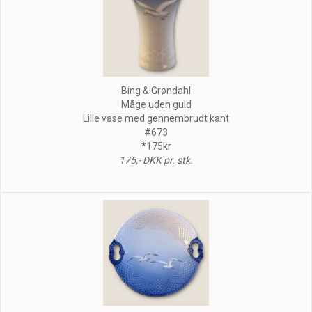
Bing & Grøndahl
Måge uden guld
Lille vase med gennembrudt kant
#673
*175kr
175,- DKK pr. stk.