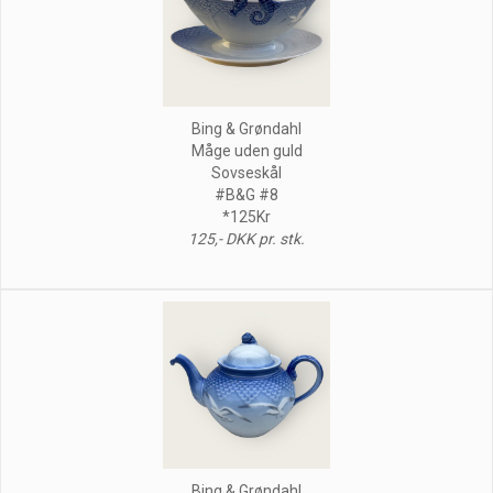
Bing & Grøndahl
Måge uden guld
Sovseskål
#B&G #8
*125Kr
125,- DKK pr. stk.
Bing & Grøndahl