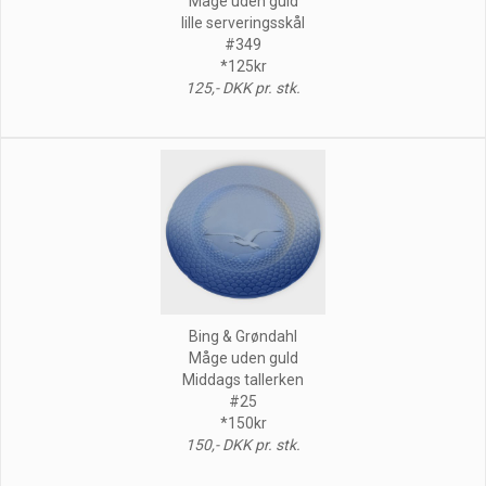
Måge uden guld
lille serveringsskål
#349
*125kr
125,- DKK pr. stk.
Bing & Grøndahl
Måge uden guld
Middags tallerken
#25
*150kr
150,- DKK pr. stk.