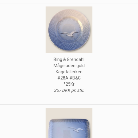
Bing & Grøndahl
Måge uden guld
Kagetallerken
#28A #B&G
*25Kr
25,- DKK pr. stk.