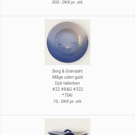
300,- DKK pr. stk.
Bing & Grøndahl
Måge uden guld
Dyb tallerken
#22 #B&G #322
*75Kr
75,- DKK pr. stk.