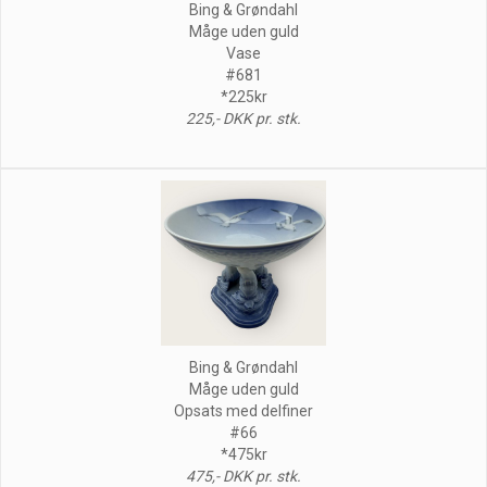
Bing & Grøndahl
Måge uden guld
Vase
#681
*225kr
225,- DKK pr. stk.
Bing & Grøndahl
Måge uden guld
Opsats med delfiner
#66
*475kr
475,- DKK pr. stk.