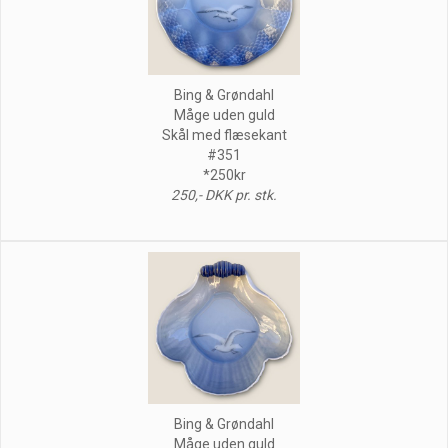
Bing & Grøndahl
Måge uden guld
Skål med flæsekant
#351
*250kr
250,- DKK pr. stk.
Bing & Grøndahl
Måge uden guld