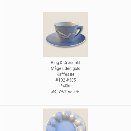
Bing & Grøndahl
Måge uden guld
Kaffesæt
#102 #305
*40kr
40,- DKK pr. stk.