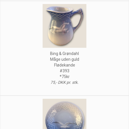
Bing & Grøndahl
Måge uden guld
Flødekande
#393
*75kr
75,- DKK pr. stk.