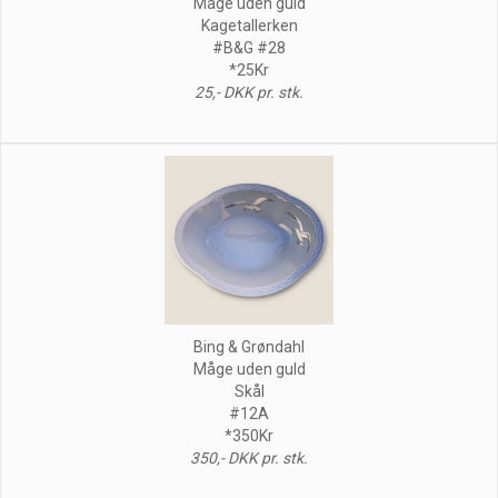
Måge uden guld
Kagetallerken
#B&G #28
*25Kr
25,- DKK pr. stk.
Bing & Grøndahl
Måge uden guld
Skål
#12A
*350Kr
350,- DKK pr. stk.