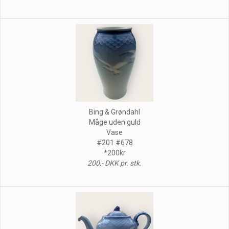
Bing & Grøndahl
Måge uden guld
Vase
#201 #678
*200kr
200,- DKK pr. stk.