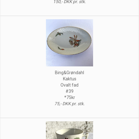
150,- DKK pr. stk.
Bing&Grøndahl
Kaktus
Ovalt fad
#39
*75kr
75,- DKK pr. stk.