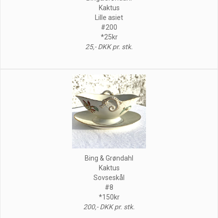
Kaktus
Lille asiet
#200
*25kr
25,- DKK pr. stk.
Bing & Grøndahl
Kaktus
Sovseskål
#8
*150kr
200,- DKK pr. stk.