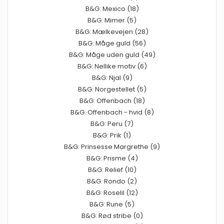
B&G: Mexico (18)
B&G: Mimer (5)
B&G: Mælkevejen (28)
B&G: Måge guld (56)
B&G: Måge uden guld (49)
B&G: Nellike motiv (6)
B&G: Njal (9)
B&G: Norgestellet (5)
B&G: Offenbach (18)
B&G: Offenbach - hvid (8)
B&G: Peru (7)
B&G: Prik (1)
B&G: Prinsesse Margrethe (9)
B&G: Prisme (4)
B&G: Relief (10)
B&G: Rondo (2)
B&G: Roselil (12)
B&G: Rune (5)
B&G: Rød stribe (0)