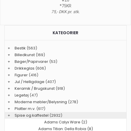
*75KR
75,- DKK pr. stk.
KATEGORIER
+
Bestik
(563)
+
Billedkunst
(169)
+
Bøger/Papirvarer
(53)
+
Drikkeglas
(606)
+
Figurer
(416)
+
Jul / Helligdage
(407)
+
Keramik / Brugskunst
(918)
+
Legetøj
(47)
+
Moderne møbler/Belysning
(278)
+
Platter m.v.
(617)
+
Spise og kaffestel
(2932)
Adams Calyx Ware (2)
Adams Titian: Della Robia (8)