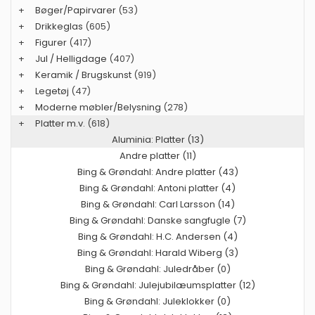
+
Bøger/Papirvarer
(53)
+
Drikkeglas
(605)
+
Figurer
(417)
+
Jul / Helligdage
(407)
+
Keramik / Brugskunst
(919)
+
Legetøj
(47)
+
Moderne møbler/Belysning
(278)
+
Platter m.v.
(618)
Aluminia: Platter (13)
Andre platter (11)
Bing & Grøndahl: Andre platter (43)
Bing & Grøndahl: Antoni platter (4)
Bing & Grøndahl: Carl Larsson (14)
Bing & Grøndahl: Danske sangfugle (7)
Bing & Grøndahl: H.C. Andersen (4)
Bing & Grøndahl: Harald Wiberg (3)
Bing & Grøndahl: Juledråber (0)
Bing & Grøndahl: Julejubilæumsplatter (12)
Bing & Grøndahl: Juleklokker (0)