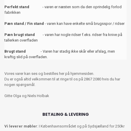
Perfekt stand
- varen er næsten som da den oprindelig forlod
fabrikken
Pæn stand / Fin stand
- varen kan have enkelte små brugsspor / ridser
Pæn brugt stand
- varen har nogle ridser f.eks. ridser fra knive på
tallerken overfladen
Brugt stand
- Varen har stadig ikke skår eller afslag, men
kraftig slid på overfladen.
Vores varer kan ses og bestilles her på hjemmesiden.
Du er også altid velkommen til at ringe til os på 2867 2080 hvis du har
nogen spørgsmål.
Gitte Olga og Niels Holbak
BETALING & LEVERING
Vi leverer møbler
: I Københavnsområdet og på Sydsjælland for 250kr