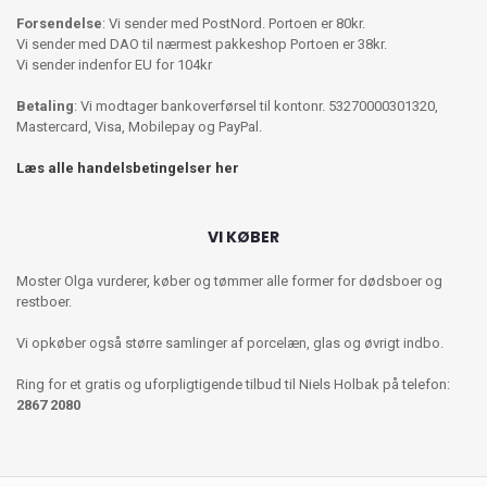
Forsendelse
: Vi sender med PostNord. Portoen er 80kr.
Vi sender med DAO til nærmest pakkeshop Portoen er 38kr.
Vi sender indenfor EU for 104kr
Betaling
: Vi modtager bankoverførsel til kontonr. 53270000301320,
Mastercard, Visa, Mobilepay og PayPal.
Læs alle handelsbetingelser her
VI KØBER
Moster Olga vurderer, køber og tømmer alle former for dødsboer og
restboer.
Vi opkøber også større samlinger af porcelæn, glas og øvrigt indbo.
Ring for et gratis og uforpligtigende tilbud til Niels Holbak på telefon:
2867 2080