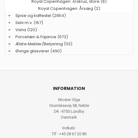
Royal Copenhagen: Årskrus, store (9)
Royal Copenhagen: Årsæg (2)
+
Spise og kaffestel
(2954)
+
Sølv m.v.
(167)
+
Varia
(120)
+
Porcelæn & Fajance
(673)
+
Ældre Møbler/Belysning
(113)
+
Øvrige glasvarer
(490)
INFORMATION
Moster Olga
Grumløsevej 58, Neble
DK -4750 Lundby
Danmark
Indkøb:
Tlf : +45 28 67 20 80