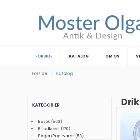
FORSIDE
KATALOG
OM OS
V
Forside
Katalog
Drik
KATEGORIER
+
Bestik
(563)
+
Billedkunst
(170)
+
Bøger/Papirvarer
(53)