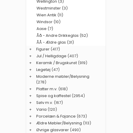
Wellington (3)
Westminster (3)
Wien Antik (11)
Windsor (10)
Aase (7)
Åå - Andre Drikkeglas (52)
ÅÅ - Ældre glas (31)
+
Figurer
(417)
+
Jul / Helligdage
(407)
+
Keramik / Brugskunst
(919)
+
Legetøj
(47)
+
Moderne møbler/Belysning
(278)
+
Platter m.v.
(618)
+
Spise og kaffestel
(2954)
+
Sølv m.v.
(167)
+
Varia
(120)
+
Porcelæn & Fajance
(673)
+
Ældre Møbler/Belysning
(113)
+
Øvrige glasvarer
(490)