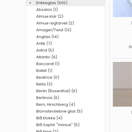
+
Drikkeglas
(605)
Absalon (1)
Almue klar (2)
Almue røgfarvet (2)
Amager/Twist (13)
Anglais (14)
Antik (7)
60
Astrid (5)
Atlantic (9)
Baccarat (1)
Ballet (1)
Beatrice (0)
Bella (3)
Berlin (Rosenthal) (6)
Berlinois (6)
Bern, Hirschberg (4)
Blomsterslebne glas (5)
Blå klokke (4)
Blå Saphir "Venice" (5)
Blå time (2)