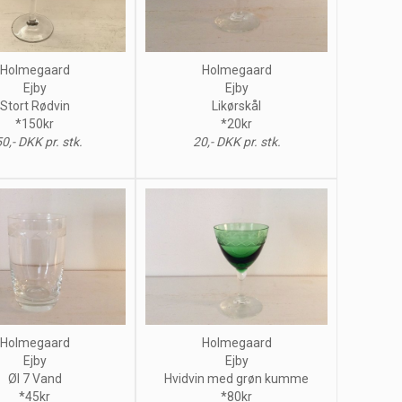
Holmegaard
Holmegaard
Ejby
Ejby
Likørskål
Stort Rødvin
*20kr
*150kr
20,- DKK pr. stk.
0,- DKK pr. stk.
Holmegaard
Holmegaard
Ejby
Ejby
Øl 7 Vand
Hvidvin med grøn kumme
*45kr
*80kr