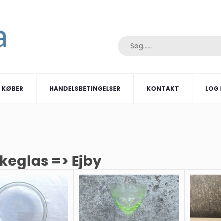
I KØBER
HANDELSBETINGELSER
KONTAKT
LOG 
keglas => Ejby