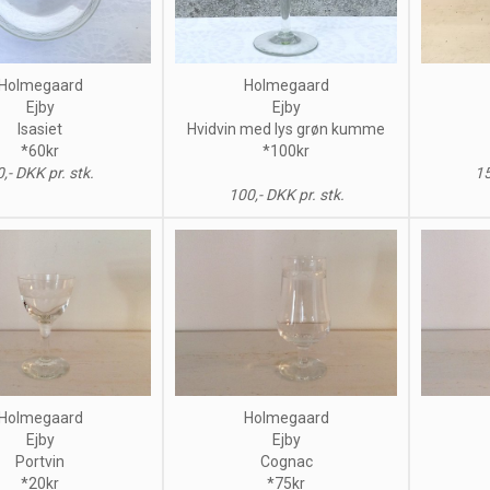
Holmegaard
Holmegaard
Ejby
Ejby
Isasiet
Hvidvin med lys grøn kumme
*60kr
*100kr
,- DKK pr. stk.
15
100,- DKK pr. stk.
Holmegaard
Holmegaard
Ejby
Ejby
Portvin
Cognac
*20kr
*75kr