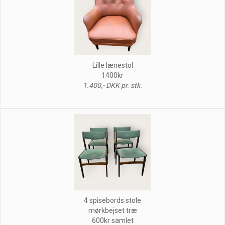
Lille lænestol
1400kr
1.400,- DKK pr. stk.
4 spisebords stole
mørkbejset træ
600kr samlet