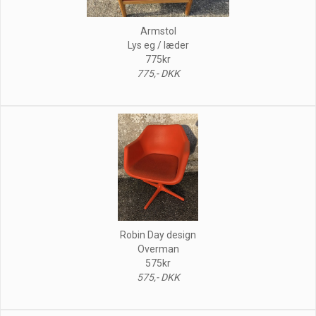
Armstol
Lys eg / læder
775kr
775,- DKK
Robin Day design
Overman
575kr
575,- DKK