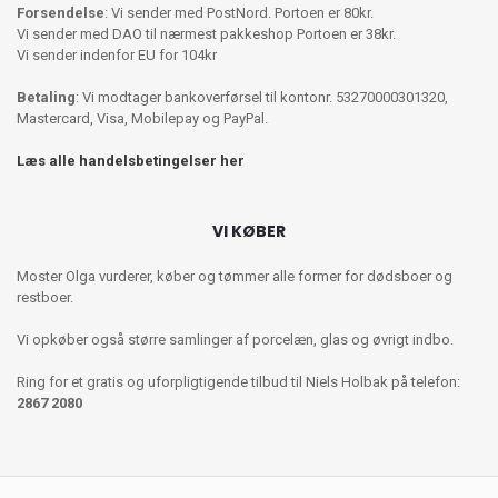
Forsendelse
: Vi sender med PostNord. Portoen er 80kr.
Vi sender med DAO til nærmest pakkeshop Portoen er 38kr.
Vi sender indenfor EU for 104kr
Betaling
: Vi modtager bankoverførsel til kontonr. 53270000301320,
Mastercard, Visa, Mobilepay og PayPal.
Læs alle handelsbetingelser her
VI KØBER
Moster Olga vurderer, køber og tømmer alle former for dødsboer og
restboer.
Vi opkøber også større samlinger af porcelæn, glas og øvrigt indbo.
Ring for et gratis og uforpligtigende tilbud til Niels Holbak på telefon:
2867 2080