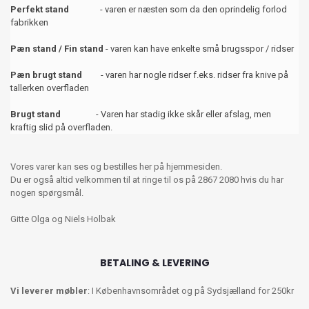
Perfekt stand
- varen er næsten som da den oprindelig forlod
fabrikken
Pæn stand / Fin stand
- varen kan have enkelte små brugsspor / ridser
Pæn brugt stand
- varen har nogle ridser f.eks. ridser fra knive på
tallerken overfladen
Brugt stand
- Varen har stadig ikke skår eller afslag, men
kraftig slid på overfladen.
Vores varer kan ses og bestilles her på hjemmesiden.
Du er også altid velkommen til at ringe til os på 2867 2080 hvis du har
nogen spørgsmål.
Gitte Olga og Niels Holbak
BETALING & LEVERING
Vi leverer møbler
: I Københavnsområdet og på Sydsjælland for 250kr