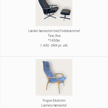
Læder lænestol med fodskammel
Texi, Ilva
*1450kr
1.450,- DKK pr. stk.
Yngve Ekström
Lamino lænestol