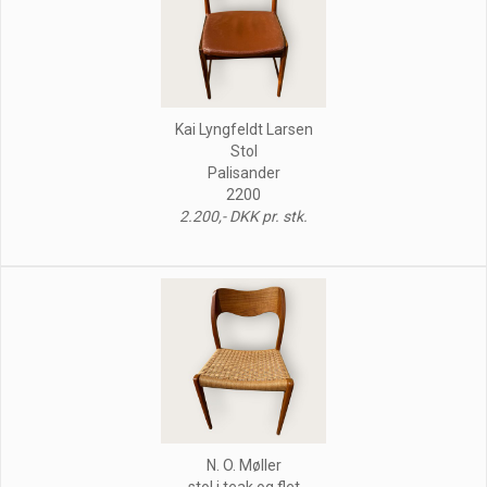
Kai Lyngfeldt Larsen
Stol
Palisander
2200
2.200,- DKK pr. stk.
N. O. Møller
stol i teak og flet