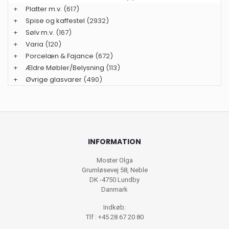
+
Platter m.v.
(617)
+
Spise og kaffestel
(2932)
+
Sølv m.v.
(167)
+
Varia
(120)
+
Porcelæn & Fajance
(672)
+
Ældre Møbler/Belysning
(113)
+
Øvrige glasvarer
(490)
INFORMATION
Moster Olga
Grumløsevej 58, Neble
DK -4750 Lundby
Danmark
Indkøb:
Tlf : +45 28 67 20 80