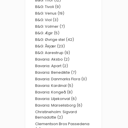
B&G: Thor (12)
B&G: Tivoli (9)
B&G: Venus (19)
B&G: Viol (3)
B&G: Volmer (7)
B&G: Ægir (5)
B&G: Øvrige stel (42)
B&G: Åkjær (23)
B&G: Aarestrup (9)
Bavaria: Aksbo (2)
Bavaria: Apart (2)
Bavaria: Benedikte (7)
Bavaria: Danmarks Flora (0)
Bavaria: Kardinal (5)
Bavaria: Kongeå (8)
Bavaria: Liljekonval (6)
Bavaria: Marselisborg (6)
Christineholm: Sigvard
Bernadotte (2)
Clementson Bros Passedena