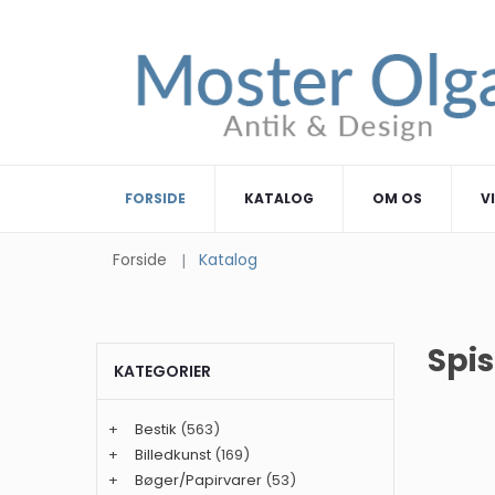
FORSIDE
KATALOG
OM OS
V
Forside
Katalog
Spis
KATEGORIER
+
Bestik
(563)
+
Billedkunst
(169)
+
Bøger/Papirvarer
(53)