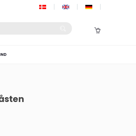
IND
råsten