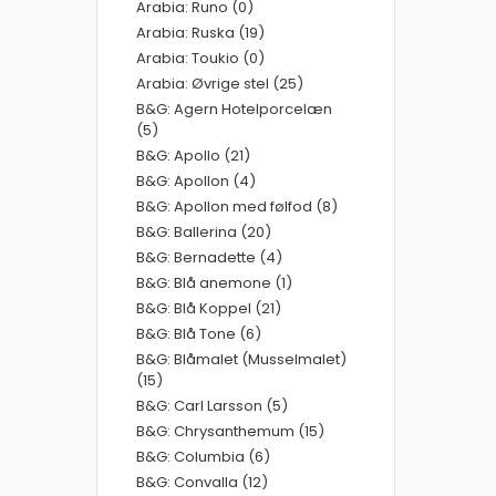
Arabia: Runo (0)
Arabia: Ruska (19)
Arabia: Toukio (0)
Arabia: Øvrige stel (25)
B&G: Agern Hotelporcelæn
(5)
B&G: Apollo (21)
B&G: Apollon (4)
B&G: Apollon med følfod (8)
B&G: Ballerina (20)
B&G: Bernadette (4)
B&G: Blå anemone (1)
B&G: Blå Koppel (21)
B&G: Blå Tone (6)
B&G: Blåmalet (Musselmalet)
(15)
B&G: Carl Larsson (5)
B&G: Chrysanthemum (15)
B&G: Columbia (6)
B&G: Convalla (12)