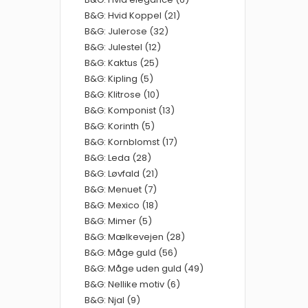
B&G: Hvid Koppel (21)
B&G: Julerose (32)
B&G: Julestel (12)
B&G: Kaktus (25)
B&G: Kipling (5)
B&G: Klitrose (10)
B&G: Komponist (13)
B&G: Korinth (5)
B&G: Kornblomst (17)
B&G: Leda (28)
B&G: Løvfald (21)
B&G: Menuet (7)
B&G: Mexico (18)
B&G: Mimer (5)
B&G: Mælkevejen (28)
B&G: Måge guld (56)
B&G: Måge uden guld (49)
B&G: Nellike motiv (6)
B&G: Njal (9)