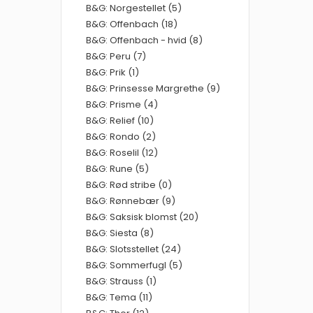
B&G: Norgestellet (5)
B&G: Offenbach (18)
B&G: Offenbach - hvid (8)
B&G: Peru (7)
B&G: Prik (1)
B&G: Prinsesse Margrethe (9)
B&G: Prisme (4)
B&G: Relief (10)
B&G: Rondo (2)
B&G: Roselil (12)
B&G: Rune (5)
B&G: Rød stribe (0)
B&G: Rønnebær (9)
B&G: Saksisk blomst (20)
B&G: Siesta (8)
B&G: Slotsstellet (24)
B&G: Sommerfugl (5)
B&G: Strauss (1)
B&G: Tema (11)