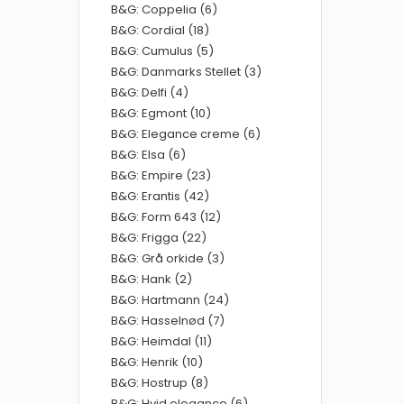
B&G: Coppelia (6)
B&G: Cordial (18)
B&G: Cumulus (5)
B&G: Danmarks Stellet (3)
B&G: Delfi (4)
B&G: Egmont (10)
B&G: Elegance creme (6)
B&G: Elsa (6)
B&G: Empire (23)
B&G: Erantis (42)
B&G: Form 643 (12)
B&G: Frigga (22)
B&G: Grå orkide (3)
B&G: Hank (2)
B&G: Hartmann (24)
B&G: Hasselnød (7)
B&G: Heimdal (11)
B&G: Henrik (10)
B&G: Hostrup (8)
B&G: Hvid elegance (6)