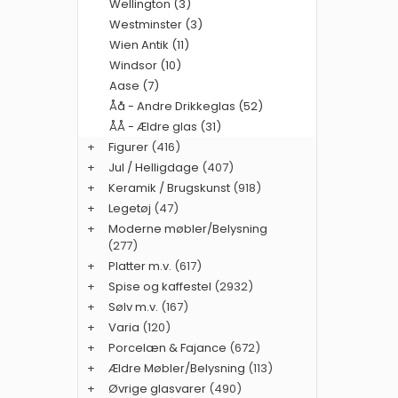
Wellington (3)
Westminster (3)
Wien Antik (11)
Windsor (10)
Aase (7)
Åå - Andre Drikkeglas (52)
ÅÅ - Ældre glas (31)
+
Figurer
(416)
+
Jul / Helligdage
(407)
+
Keramik / Brugskunst
(918)
+
Legetøj
(47)
+
Moderne møbler/Belysning
(277)
+
Platter m.v.
(617)
+
Spise og kaffestel
(2932)
+
Sølv m.v.
(167)
+
Varia
(120)
+
Porcelæn & Fajance
(672)
+
Ældre Møbler/Belysning
(113)
+
Øvrige glasvarer
(490)