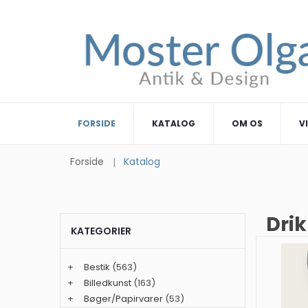
FORSIDE
KATALOG
OM OS
V
Forside
Katalog
Drik
KATEGORIER
+
Bestik
(563)
+
Billedkunst
(163)
+
Bøger/Papirvarer
(53)