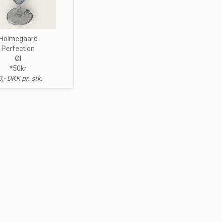
Holmegaard
Perfection
Øl
*50kr
,- DKK pr. stk.