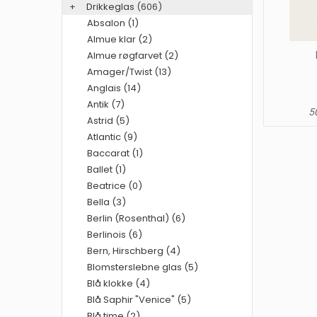
+
Drikkeglas
(606)
Absalon (1)
Almue klar (2)
Almue røgfarvet (2)
Amager/Twist (13)
Anglais (14)
Antik (7)
50
Astrid (5)
Atlantic (9)
Baccarat (1)
Ballet (1)
Beatrice (0)
Bella (3)
Berlin (Rosenthal) (6)
Berlinois (6)
Bern, Hirschberg (4)
Blomsterslebne glas (5)
Blå klokke (4)
Blå Saphir "Venice" (5)
Blå time (2)