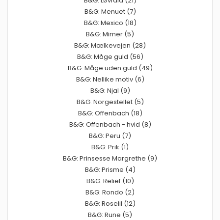
B&G: Løvfald (21)
B&G: Menuet (7)
B&G: Mexico (18)
B&G: Mimer (5)
B&G: Mælkevejen (28)
B&G: Måge guld (56)
B&G: Måge uden guld (49)
B&G: Nellike motiv (6)
B&G: Njal (9)
B&G: Norgestellet (5)
B&G: Offenbach (18)
B&G: Offenbach - hvid (8)
B&G: Peru (7)
B&G: Prik (1)
B&G: Prinsesse Margrethe (9)
B&G: Prisme (4)
B&G: Relief (10)
B&G: Rondo (2)
B&G: Roselil (12)
B&G: Rune (5)