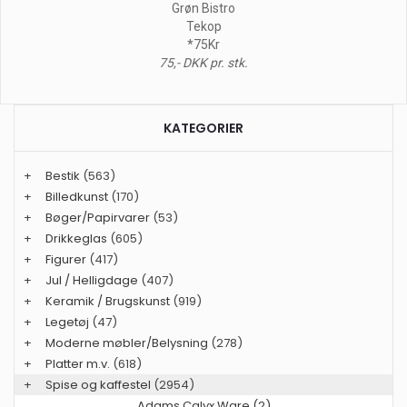
Grøn Bistro
Tekop
*75Kr
75,- DKK pr. stk.
KATEGORIER
+
Bestik
(563)
+
Billedkunst
(170)
+
Bøger/Papirvarer
(53)
+
Drikkeglas
(605)
+
Figurer
(417)
+
Jul / Helligdage
(407)
+
Keramik / Brugskunst
(919)
+
Legetøj
(47)
+
Moderne møbler/Belysning
(278)
+
Platter m.v.
(618)
+
Spise og kaffestel
(2954)
Adams Calyx Ware (2)