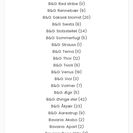
B&G: Rød stribe (0)
B&G: Rønnebær (9)
B&G: Saksisk blomst (20)
B&G: Siesta (8)
B&G: Slotsstellet (24)
B&G: Sommerfugl (5)
B&G: Strauss (1)
B&G: Tema (11)
B&G: Thor (12)
B&G: Tivoli (9)
B&G: Venus (19)
B&G: Viol (3)
B&G: Volmer (7)
B&G: Ægir (5)
B&G: Øvrige stel (42)
B&G: Åkjær (23)
B&G: Aarestrup (9)
Bavaria: Aksbo (2)
Bavaria: Apart (2)