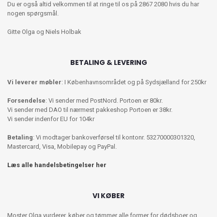
Du er også altid velkommen til at ringe til os på 2867 2080 hvis du har
nogen spørgsmål.
Gitte Olga og Niels Holbak
BETALING & LEVERING
Vi leverer møbler
: I Københavnsområdet og på Sydsjælland for 250kr
Forsendelse
: Vi sender med PostNord. Portoen er 80kr.
Vi sender med DAO til nærmest pakkeshop Portoen er 38kr.
Vi sender indenfor EU for 104kr
Betaling
: Vi modtager bankoverførsel til kontonr. 53270000301320,
Mastercard, Visa, Mobilepay og PayPal.
Læs alle handelsbetingelser her
VI KØBER
Moster Olga vurderer, køber og tømmer alle former for dødsboer og