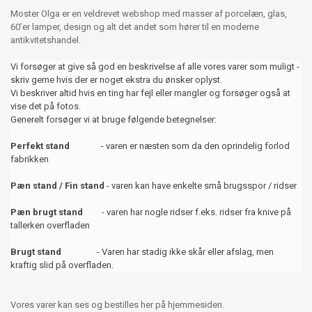
Moster Olga er en veldrevet webshop med masser af porcelæn, glas,
60’er lamper, design og alt det andet som hører til en moderne
antikvitetshandel.
Vi forsøger at give så god en beskrivelse af alle vores varer som muligt -
skriv gerne hvis der er noget ekstra du ønsker oplyst.
Vi beskriver altid hvis en ting har fejl eller mangler og forsøger også at
vise det på fotos.
Generelt forsøger vi at bruge følgende betegnelser:
Perfekt stand
- varen er næsten som da den oprindelig forlod
fabrikken
Pæn stand / Fin stand
- varen kan have enkelte små brugsspor / ridser
Pæn brugt stand
- varen har nogle ridser f.eks. ridser fra knive på
tallerken overfladen
Brugt stand
- Varen har stadig ikke skår eller afslag, men
kraftig slid på overfladen.
Vores varer kan ses og bestilles her på hjemmesiden.