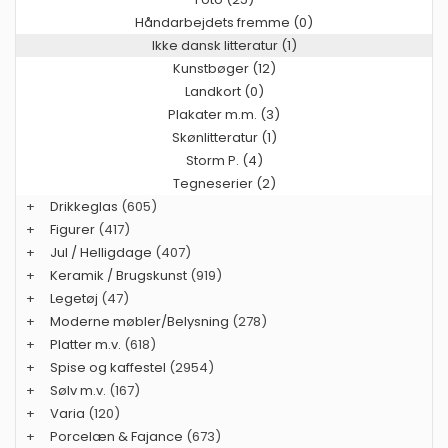
Håndarbejdets fremme (0)
Ikke dansk litteratur (1)
Kunstbøger (12)
Landkort (0)
Plakater m.m. (3)
Skønlitteratur (1)
Storm P. (4)
Tegneserier (2)
+
Drikkeglas
(605)
+
Figurer
(417)
+
Jul / Helligdage
(407)
+
Keramik / Brugskunst
(919)
+
Legetøj
(47)
+
Moderne møbler/Belysning
(278)
+
Platter m.v.
(618)
+
Spise og kaffestel
(2954)
+
Sølv m.v.
(167)
+
Varia
(120)
+
Porcelæn & Fajance
(673)