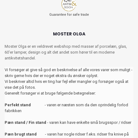
Guarantee for safe trade
MOSTER OLGA
Moster Olga er en veldrevet webshop med masser af porcelæn, glas,
60’er lamper, design og alt det andet som hører til en moderne
antikvitetshandel.
Vi forsøger at give så god en beskrivelse af alle vores varer som muligt -
skriv gerne hvis der er noget ekstra du ønsker oplyst.
Vi beskriver altid hvis en ting har fejl eller mangler og forsøger også at
vise det på fotos.
Generelt forsøger vi at bruge følgende betegnelser:
Perfekt stand
- varen er næsten som da den oprindelig forlod
fabrikken
Pæn stand / Fin stand
- varen kan have enkelte små brugsspor / ridser
Pæn brugt stand
- varen har nogle ridser f.eks. ridser fra knive på