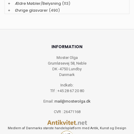
+
Ældre Møbler/Belysning
(113)
+
Øvrige glasvarer
(490)
INFORMATION
Moster Olga
Grumløsevej 58, Neble
DK -4750 Lundby
Danmark
Indkøb:
Tlf : +45 28 67 20 80
Email:
mail@mosterolga.dk
CVR : 26471168
Medlem af Danmarks største handelsplatform med Antik, Kunst og Design