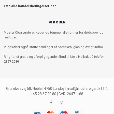
Læs alle handelsbetingelser her
VI KØBER
Moster Olga vurderer, køber og tømmer alle former for dødsboer og
restboer.
Vi opkøber også større samlinger af porcelæn, glas og øvrigt indbo.
Ring for et gratis og uforpligtigende tilbud til Niels Holbak på telefon:
2867 2080
Grumløsevej 58, Neble | 4750 Lundby |
mail@mosterolga.dk
| Tlf:
+45 28 67 20 80 | CVR: 26471168