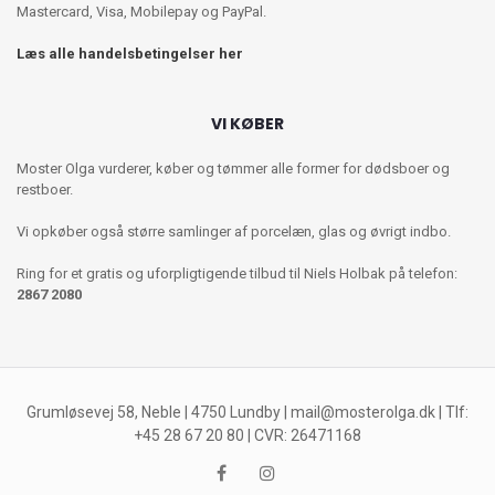
Mastercard, Visa, Mobilepay og PayPal.
Læs alle handelsbetingelser her
VI KØBER
Moster Olga vurderer, køber og tømmer alle former for dødsboer og
restboer.
Vi opkøber også større samlinger af porcelæn, glas og øvrigt indbo.
Ring for et gratis og uforpligtigende tilbud til Niels Holbak på telefon:
2867 2080
Grumløsevej 58, Neble | 4750 Lundby |
mail@mosterolga.dk
| Tlf:
+45 28 67 20 80 | CVR: 26471168