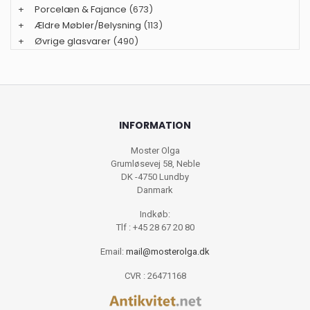
+
Porcelæn & Fajance
(673)
+
Ældre Møbler/Belysning
(113)
+
Øvrige glasvarer
(490)
INFORMATION
Moster Olga
Grumløsevej 58, Neble
DK -4750 Lundby
Danmark
Indkøb:
Tlf : +45 28 67 20 80
Email:
mail@mosterolga.dk
CVR : 26471168