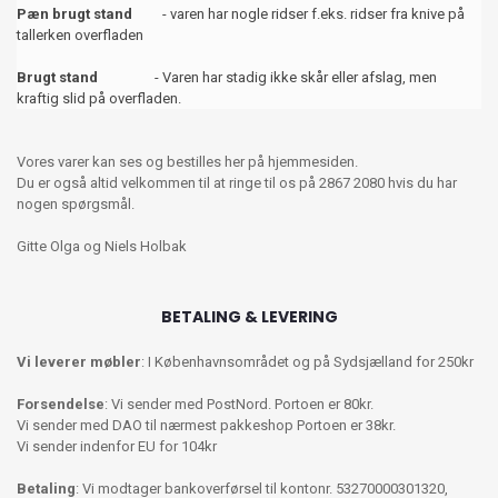
Pæn brugt stand
- varen har nogle ridser f.eks. ridser fra knive på
tallerken overfladen
Brugt stand
- Varen har stadig ikke skår eller afslag, men
kraftig slid på overfladen.
Vores varer kan ses og bestilles her på hjemmesiden.
Du er også altid velkommen til at ringe til os på 2867 2080 hvis du har
nogen spørgsmål.
Gitte Olga og Niels Holbak
BETALING & LEVERING
Vi leverer møbler
: I Københavnsområdet og på Sydsjælland for 250kr
Forsendelse
: Vi sender med PostNord. Portoen er 80kr.
Vi sender med DAO til nærmest pakkeshop Portoen er 38kr.
Vi sender indenfor EU for 104kr
Betaling
: Vi modtager bankoverførsel til kontonr. 53270000301320,