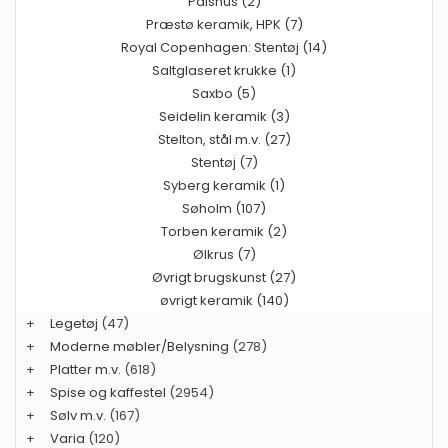
Palshus (2)
Præstø keramik, HPK (7)
Royal Copenhagen: Stentøj (14)
Saltglaseret krukke (1)
Saxbo (5)
Seidelin keramik (3)
Stelton, stål m.v. (27)
Stentøj (7)
Syberg keramik (1)
Søholm (107)
Torben keramik (2)
Ølkrus (7)
Øvrigt brugskunst (27)
øvrigt keramik (140)
+
Legetøj
(47)
+
Moderne møbler/Belysning
(278)
+
Platter m.v.
(618)
+
Spise og kaffestel
(2954)
+
Sølv m.v.
(167)
+
Varia
(120)