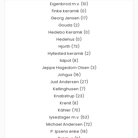
Eigenbrod m.v. (10)
Finke keramik (0)
Georg Jensen (17)
Gouda (2)
Hedebo Keramik (0)
Hedehus (0)
Hjorth (73)
Hyllested keramik (2)
Ildpot (8)
Jeppe Hagedorn Olsen (3)
Johgus (16)
Just Andersen (27)
Kellinghusen (7)
Knabstrup (23)
Krenit (8)
Kähler (70)
lysestager m.v. (53)
Michael Andersen (72)
P. Ipsens enke (19)