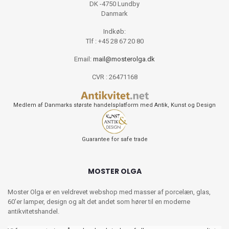
DK -4750 Lundby
Danmark
Indkøb:
Tlf : +45 28 67 20 80
Email:
mail@mosterolga.dk
CVR : 26471168
Medlem af Danmarks største handelsplatform med Antik, Kunst og Design
Guarantee for safe trade
MOSTER OLGA
Moster Olga er en veldrevet webshop med masser af porcelæn, glas,
60’er lamper, design og alt det andet som hører til en moderne
antikvitetshandel.