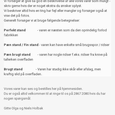
Vi forsøger at give så god en beskrivelse af alle vores varer som muligt -
skriv gerne hvis der er noget ekstra du ønsker oplyst.
Vi beskriver altid hvis en ting har fejl eller mangler og forsøger også at
vise det på fotos.
Generelt forsøger vi at bruge følgende betegnelser:
Perfekt stand
- varen er næsten som da den oprindelig forlod
fabrikken
Pæn stand / Fin stand
- varen kan have enkelte små brugsspor / ridser
Pæn brugt stand
- varen har nogle ridser f.eks. ridser fra knive på
tallerken overfladen
Brugt stand
- Varen har stadig ikke skår eller afslag, men
kraftig slid på overfladen.
Vores varer kan ses og bestilles her på hjemmesiden.
Du er også altid velkommen til at ringe til os på 2867 2080 hvis du har
nogen spørgsmål.
Gitte Olga og Niels Holbak