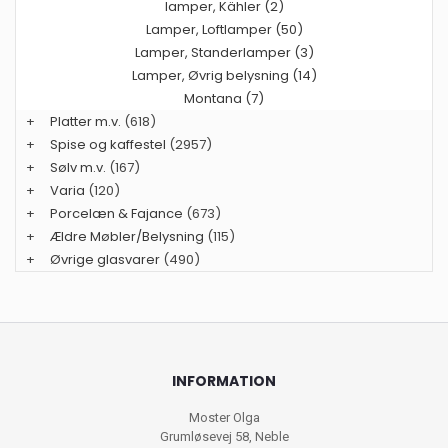
lamper, Kähler (2)
Lamper, Loftlamper (50)
Lamper, Standerlamper (3)
Lamper, Øvrig belysning (14)
Montana (7)
+
Platter m.v.
(618)
+
Spise og kaffestel
(2957)
+
Sølv m.v.
(167)
+
Varia
(120)
+
Porcelæn & Fajance
(673)
+
Ældre Møbler/Belysning
(115)
+
Øvrige glasvarer
(490)
INFORMATION
Moster Olga
Grumløsevej 58, Neble