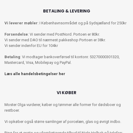
BETALING & LEVERING
Vi leverer møbler
: I Københavnsområdet og på Sydsjælland for 250kr
Forsendelse
: Vi sender med PostNord. Portoen er 80kr.
Vi sender med DAO til nærmest pakkeshop Portoen er 38kr.
Vi sender indenfor EU for 104kr
Betaling
: Vi modtager bankoverførsel til kontonr. 53270000301320,
Mastercard, Visa, Mobilepay og PayPal.
Læs alle handelsbetingelser her
VI KØBER
Moster Olga vurderer, køber og tømmer alle former for dødsboer og
restboer.
Vi opkøber også større samlinger af porcelæn, glas og øvrigt indbo.
Ring for et gratis og uforpligtigende tilbud til Niels Holbak på telefon: