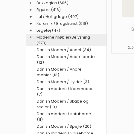
+
Drikkeglas
(606)
+
Figurer
(416)
+
Jul / Helligdage
(407)
+
Keramik / Brugskunst
(919)
S
+
Legetøj
(47)
+
Moderne møbler/Belysning
(278)
2.5
Danish Modern / Andet (34)
Danish Modern / Andre borde
(12)
Danish Modern / Andre
møbler (13)
Danish Modern / Hylder (3)
Danish modern / Kommoder
(7)
Danish Modern / Skabe og
reoler (10)
Danish modern / sofaborde
(11)
Danish Modern / Spejle (20)
Danish modern / Spiseborde