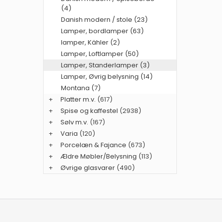
(4)
Danish modern / stole (23)
Lamper, bordlamper (63)
lamper, Kähler (2)
Lamper, Loftlamper (50)
Lamper, Standerlamper (3)
Lamper, Øvrig belysning (14)
Montana (7)
+
Platter m.v.
(617)
+
Spise og kaffestel
(2938)
+
Sølv m.v.
(167)
+
Varia
(120)
+
Porcelæn & Fajance
(673)
+
Ældre Møbler/Belysning
(113)
+
Øvrige glasvarer
(490)