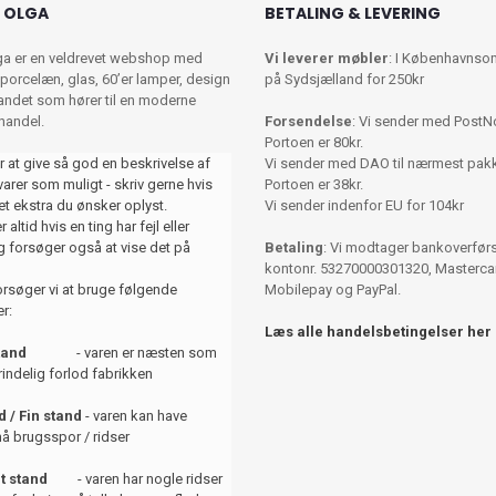
 OLGA
BETALING & LEVERING
ga er en veldrevet webshop med
Vi leverer møbler
: I Københavnso
porcelæn, glas, 60’er lamper, design
på Sydsjælland for 250kr
 andet som hører til en moderne
shandel.
Forsendelse
: Vi sender med PostN
Portoen er 80kr.
r at give så god en beskrivelse af
Vi sender med DAO til nærmest pa
varer som muligt - skriv gerne hvis
Portoen er 38kr.
et ekstra du ønsker oplyst.
Vi sender indenfor EU for 104kr
 altid hvis en ting har fejl eller
 forsøger også at vise det på
Betaling
: Vi modtager bankoverførse
kontonr. 53270000301320, Mastercar
orsøger vi at bruge følgende
Mobilepay og PayPal.
r:
Læs alle handelsbetingelser her
tand
- varen er næsten som
indelig forlod fabrikken
 / Fin stand
- varen kan have
å brugsspor / ridser
t stand
- varen har nogle ridser