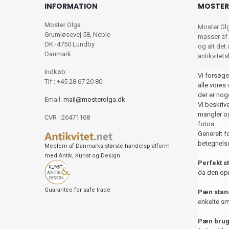
INFORMATION
MOSTER
Moster Olga
Moster Ol
Grumløsevej 58, Neble
masser af 
DK -4750 Lundby
og alt det
Danmark
antikvitet
Indkøb:
Vi forsøge
Tlf : +45 28 67 20 80
alle vores 
der er nog
Email:
mail@mosterolga.dk
Vi beskriver
mangler og
CVR : 26471168
fotos.
Generelt f
betegnelse
Medlem af Danmarks største handelsplatform
med Antik, Kunst og Design
Perfekt s
da den opr
Guarantee for safe trade
Pæn stand
enkelte sm
Pæn brug