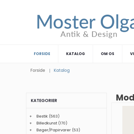
FORSIDE
KATALOG
OM OS
V
Forside
Katalog
Mod
KATEGORIER
+
Bestik
(563)
+
Billedkunst
(170)
+
Bøger/Papirvarer
(53)