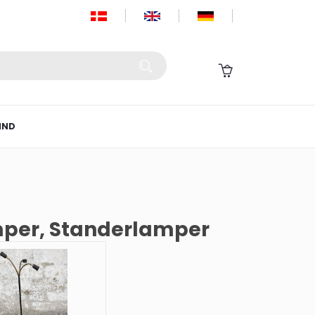
IND
mper, Standerlamper