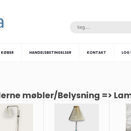
I KØBER
HANDELSBETINGELSER
KONTAKT
LOG 
erne møbler/Belysning => La