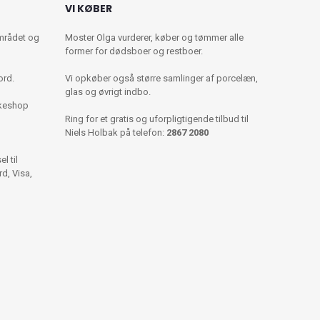
VI KØBER
mrådet og
Moster Olga vurderer, køber og tømmer alle
former for dødsboer og restboer.
ord.
Vi opkøber også større samlinger af porcelæn,
glas og øvrigt indbo.
kkeshop
Ring for et gratis og uforpligtigende tilbud til
Niels Holbak på telefon:
2867 2080
l til
d, Visa,