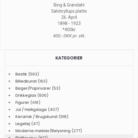
Bing & Grøndahl
Sølvbryllups platte
26. April
1898 - 1923
*400kr
400,- DKK pr. stk.
KATEGORIER
+
Bestik
(563)
+
Billedkunst
(163)
+
Bøger/Papirvarer
(53)
+
Drikkeglas
(606)
+
Figurer
(416)
+
Jul / Helligdage
(407)
+
Keramik / Brugskunst
(918)
+
Legetøj
(47)
+
Moderne møbler/Belysning
(277)
+
Platter m.v.
(617)