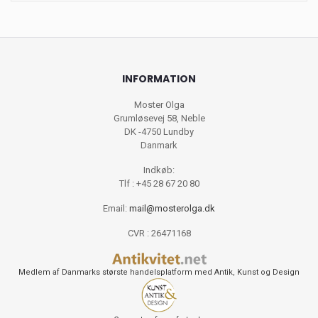
INFORMATION
Moster Olga
Grumløsevej 58, Neble
DK -4750 Lundby
Danmark
Indkøb:
Tlf : +45 28 67 20 80
Email:
mail@mosterolga.dk
CVR : 26471168
Medlem af Danmarks største handelsplatform med Antik, Kunst og Design