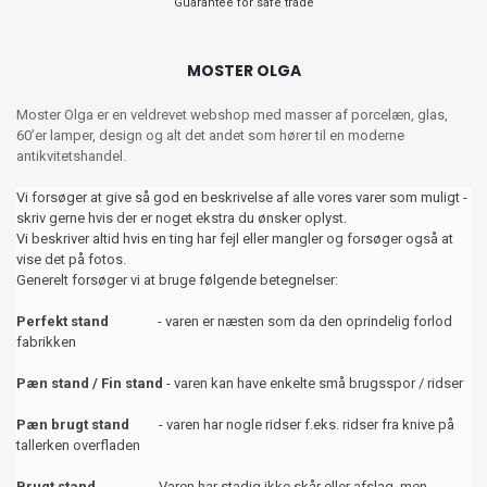
Guarantee for safe trade
MOSTER OLGA
Moster Olga er en veldrevet webshop med masser af porcelæn, glas,
60’er lamper, design og alt det andet som hører til en moderne
antikvitetshandel.
Vi forsøger at give så god en beskrivelse af alle vores varer som muligt -
skriv gerne hvis der er noget ekstra du ønsker oplyst.
Vi beskriver altid hvis en ting har fejl eller mangler og forsøger også at
vise det på fotos.
Generelt forsøger vi at bruge følgende betegnelser:
Perfekt stand
- varen er næsten som da den oprindelig forlod
fabrikken
Pæn stand / Fin stand
- varen kan have enkelte små brugsspor / ridser
Pæn brugt stand
- varen har nogle ridser f.eks. ridser fra knive på
tallerken overfladen
Brugt stand
- Varen har stadig ikke skår eller afslag, men