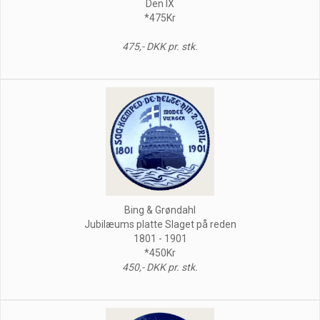
Den IX
*475Kr
475,- DKK pr. stk.
Bing & Grøndahl
Jubilæums platte Slaget på reden
1801 - 1901
*450Kr
450,- DKK pr. stk.