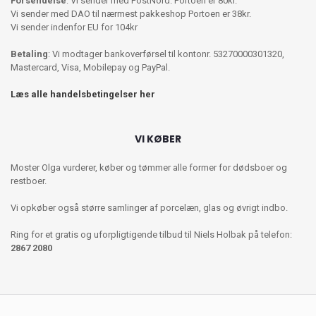
Forsendelse
: Vi sender med PostNord. Portoen er 80kr.
Vi sender med DAO til nærmest pakkeshop Portoen er 38kr.
Vi sender indenfor EU for 104kr
Betaling
: Vi modtager bankoverførsel til kontonr. 53270000301320,
Mastercard, Visa, Mobilepay og PayPal.
Læs alle handelsbetingelser her
VI KØBER
Moster Olga vurderer, køber og tømmer alle former for dødsboer og
restboer.
Vi opkøber også større samlinger af porcelæn, glas og øvrigt indbo.
Ring for et gratis og uforpligtigende tilbud til Niels Holbak på telefon:
2867 2080