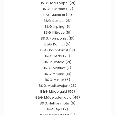
B&G: Hvid Koppel (21)
B&G: Julerose (32)
B&G: Julestel (12)
B&G: Kaktus (25)
B&G: Kipling (5)
B&G: Klitrose (10)
B&G: Komponist (13)
B&G: Korinth (5)
B&G: Kornblomst (17)
B&G: Leda (28)
B&G: Løvfald (21)
B&G: Menuet (7)
B&G: Mexico (18)
B&G: Mimer (5)
B&G: Mælkevejen (28)
B&G: Måge guld (56)
B&G: Måge uden guld (49)
B&G: Nellike motiv (6)
B&G: Njal (9)