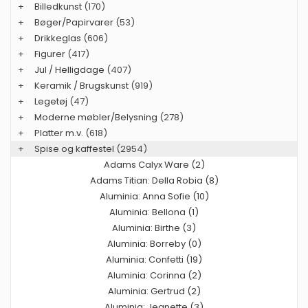
+
Billedkunst
(170)
+
Bøger/Papirvarer
(53)
+
Drikkeglas
(606)
+
Figurer
(417)
+
Jul / Helligdage
(407)
+
Keramik / Brugskunst
(919)
+
Legetøj
(47)
+
Moderne møbler/Belysning
(278)
+
Platter m.v.
(618)
+
Spise og kaffestel
(2954)
Adams Calyx Ware (2)
Adams Titian: Della Robia (8)
Aluminia: Anna Sofie (10)
Aluminia: Bellona (1)
Aluminia: Birthe (3)
Aluminia: Borreby (0)
Aluminia: Confetti (19)
Aluminia: Corinna (2)
Aluminia: Gertrud (2)
Aluminia: Jeanette (3)