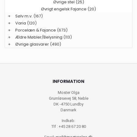
Øvrige stel (25)
Øvrigt engelsk Fajance (20)
+
Sølv m.v.
(167)
+
Varia
(120)
+
Porcelæn & Fajance
(673)
+
Ældre Møbler/Belysning
(113)
+
Øvrige glasvarer
(490)
INFORMATION
Moster Olga
Grumløsevej 58, Neble
DK -4750 Lundby
Danmark
Indkøb:
Tlf : +45 28 67 20 80