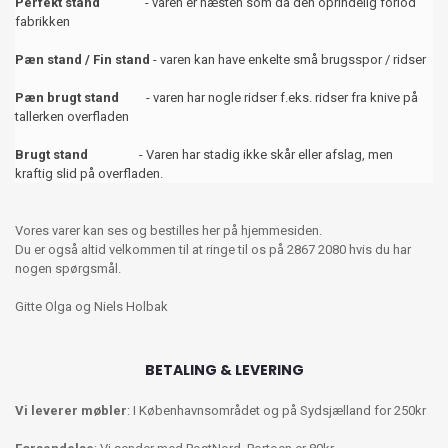
Perfekt stand
- varen er næsten som da den oprindelig forlod
fabrikken
Pæn stand / Fin stand
- varen kan have enkelte små brugsspor / ridser
Pæn brugt stand
- varen har nogle ridser f.eks. ridser fra knive på
tallerken overfladen
Brugt stand
- Varen har stadig ikke skår eller afslag, men
kraftig slid på overfladen.
Vores varer kan ses og bestilles her på hjemmesiden.
Du er også altid velkommen til at ringe til os på 2867 2080 hvis du har
nogen spørgsmål.
Gitte Olga og Niels Holbak
BETALING & LEVERING
Vi leverer møbler
: I Københavnsområdet og på Sydsjælland for 250kr