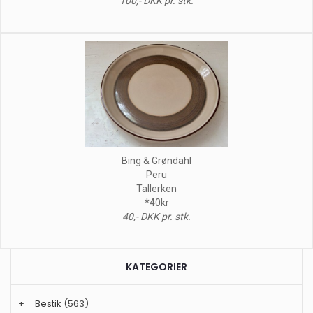
100,- DKK pr. stk.
Bing & Grøndahl
Peru
Tallerken
*40kr
40,- DKK pr. stk.
KATEGORIER
+
Bestik
(563)