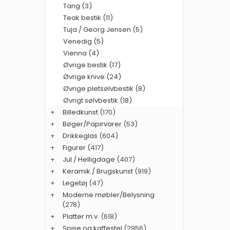
Tang (3)
Teak bestik (11)
Tuja / Georg Jensen (5)
Venedig (5)
Vienna (4)
Øvrige bestik (17)
Øvrige knive (24)
Øvrige pletsølvbestik (8)
Øvrigt sølvbestik (18)
+
Billedkunst
(170)
+
Bøger/Papirvarer
(53)
+
Drikkeglas
(604)
+
Figurer
(417)
+
Jul / Helligdage
(407)
+
Keramik / Brugskunst
(919)
+
Legetøj
(47)
+
Moderne møbler/Belysning
(278)
+
Platter m.v.
(618)
+
Spise og kaffestel
(2956)