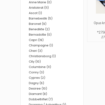
Anne Marie (0)
Aristokrat (11)
Ascot (1)
Barnebestik (5)
Opus kn
Baronet (9)
Benedikte (2)
*275k
Bernadotte (0)
27
Capri (19)
Champagne (1)
Cheri (3)
Christiansborg (1)
City (10)
Columbine (11)
Conny (3)
Cypres (2)
Dagny (6)
Desiree (10)
Diamant (8)
Dobbeltriflet (7)
Dronning / Achanthus (1)