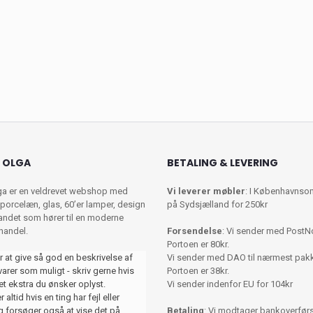
 OLGA
BETALING & LEVERING
ga er en veldrevet webshop med
Vi leverer møbler
: I Københavnso
porcelæn, glas, 60’er lamper, design
på Sydsjælland for 250kr
 andet som hører til en moderne
shandel.
Forsendelse
: Vi sender med PostN
Portoen er 80kr.
r at give så god en beskrivelse af
Vi sender med DAO til nærmest pa
varer som muligt - skriv gerne hvis
Portoen er 38kr.
et ekstra du ønsker oplyst.
Vi sender indenfor EU for 104kr
 altid hvis en ting har fejl eller
 forsøger også at vise det på
Betaling
: Vi modtager bankoverførse