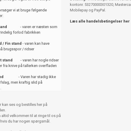
kontonr. 53270000301320, Mastercar
orsøger vi at bruge følgende
Mobilepay og PayPal.
r:
Læs alle handelsbetingelser her
tand
- varen er næsten som
indelig forlod fabrikken
 / Fin stand
- varen kan have
å brugsspor / ridser
t stand
- varen har nogle ridser
er fra knive på tallerken overfladen
and
- Varen har stadig ikke
afslag, men kraftig slid på
.
r kan ses og bestilles her på
en.
altid velkommen til at ringe til os på
 hvis du har nogen spørgsmål.