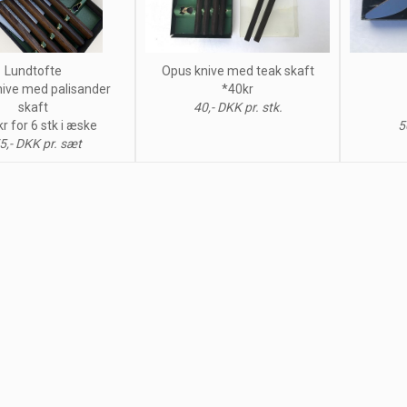
Lundtofte
Opus knive med teak skaft
ive med palisander
*40kr
skaft
40,- DKK pr. stk.
r for 6 stk i æske
5
5,- DKK pr. sæt