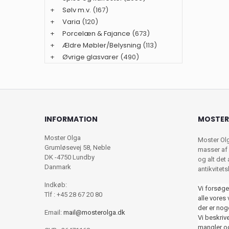
+
Sølv m.v.
(167)
+
Varia
(120)
+
Porcelæn & Fajance
(673)
+
Ældre Møbler/Belysning
(113)
+
Øvrige glasvarer
(490)
INFORMATION
MOSTER
Moster Olga
Moster Ol
Grumløsevej 58, Neble
masser af 
DK -4750 Lundby
og alt det
Danmark
antikvitet
Indkøb:
Vi forsøge
Tlf : +45 28 67 20 80
alle vores 
der er nog
Email:
mail@mosterolga.dk
Vi beskriver
mangler og