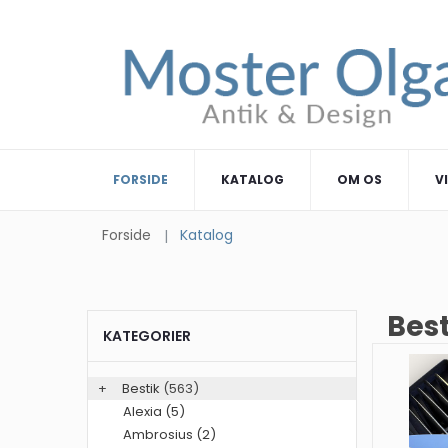
FORSIDE
KATALOG
OM OS
V
Forside
Katalog
Bes
KATEGORIER
+
Bestik
(563)
Alexia (5)
Ambrosius (2)