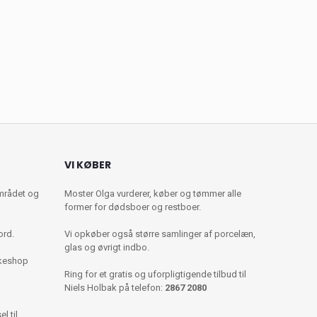
VI KØBER
mrådet og
Moster Olga vurderer, køber og tømmer alle
former for dødsboer og restboer.
ord.
Vi opkøber også større samlinger af porcelæn,
glas og øvrigt indbo.
kkeshop
Ring for et gratis og uforpligtigende tilbud til
Niels Holbak på telefon:
2867 2080
l til