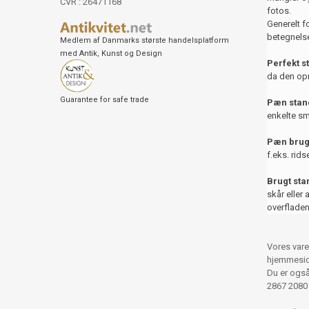
CVR : 26471168
fotos.
Generelt f
betegnelse
Medlem af Danmarks største handelsplatform
med Antik, Kunst og Design
Perfekt s
da den opr
Guarantee for safe trade
Pæn stand
enkelte sm
Pæn brug
f.eks. rids
Brugt st
skår eller 
overfladen
Vores vare
hjemmesid
Du er også 
2867 2080