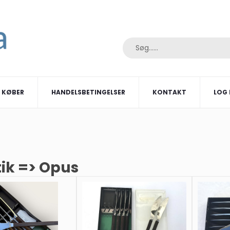
I KØBER
HANDELSBETINGELSER
KONTAKT
LOG 
tik => Opus