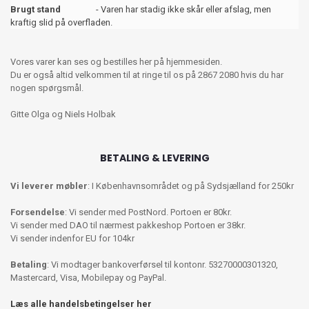
Brugt stand
- Varen har stadig ikke skår eller afslag, men
kraftig slid på overfladen.
Vores varer kan ses og bestilles her på hjemmesiden.
Du er også altid velkommen til at ringe til os på 2867 2080 hvis du har
nogen spørgsmål.
Gitte Olga og Niels Holbak
BETALING & LEVERING
Vi leverer møbler
: I Københavnsområdet og på Sydsjælland for 250kr
Forsendelse
: Vi sender med PostNord. Portoen er 80kr.
Vi sender med DAO til nærmest pakkeshop Portoen er 38kr.
Vi sender indenfor EU for 104kr
Betaling
: Vi modtager bankoverførsel til kontonr. 53270000301320,
Mastercard, Visa, Mobilepay og PayPal.
Læs alle handelsbetingelser her