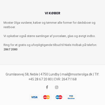
VI KØBER
Moster Olga vurderer, køber og tømmer alle former for dødsboer og
restboer.
Vi opkøber også større samlinger af porcelæn, glas og øvrigt indbo.
Ring for et gratis og uforpligtigende tilbud til Niels Holbak på telefon:
2867 2080
Grumløsevej 58, Neble | 4750 Lundby |
mail@mosterolga.dk
| Tlf:
+45 28 67 20 80 | CVR: 26471168