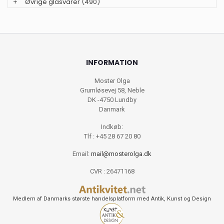
+
Øvrige glasvarer
(490)
INFORMATION
Moster Olga
Grumløsevej 58, Neble
DK -4750 Lundby
Danmark
Indkøb:
Tlf : +45 28 67 20 80
Email:
mail@mosterolga.dk
CVR : 26471168
Medlem af Danmarks største handelsplatform med Antik, Kunst og Design