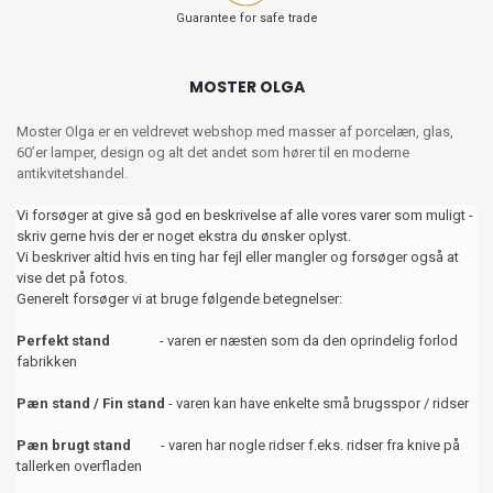
Guarantee for safe trade
MOSTER OLGA
Moster Olga er en veldrevet webshop med masser af porcelæn, glas,
60’er lamper, design og alt det andet som hører til en moderne
antikvitetshandel.
Vi forsøger at give så god en beskrivelse af alle vores varer som muligt -
skriv gerne hvis der er noget ekstra du ønsker oplyst.
Vi beskriver altid hvis en ting har fejl eller mangler og forsøger også at
vise det på fotos.
Generelt forsøger vi at bruge følgende betegnelser:
Perfekt stand
- varen er næsten som da den oprindelig forlod
fabrikken
Pæn stand / Fin stand
- varen kan have enkelte små brugsspor / ridser
Pæn brugt stand
- varen har nogle ridser f.eks. ridser fra knive på
tallerken overfladen