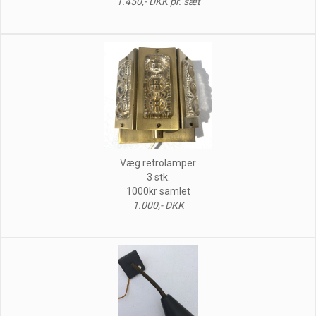
1.450,- DKK pr. sæt
Væg retrolamper
3 stk.
1000kr samlet
1.000,- DKK