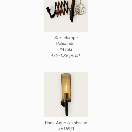
Sakselampe
Palisander
*475kr
475,- DKK pr. stk.
Hans-Agne Jakobsson
#V169/1