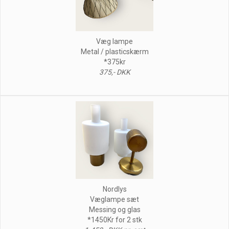
Væg lampe
Metal / plasticskærm
*375kr
375,- DKK
Nordlys
Væglampe sæt
Messing og glas
*1450Kr for 2 stk