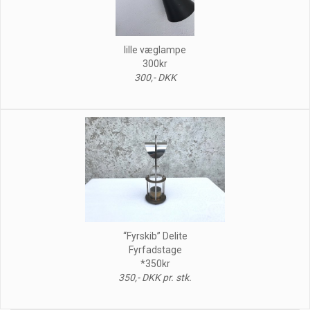
lille væglampe
300kr
300,- DKK
“Fyrskib” Delite
Fyrfadstage
*350kr
350,- DKK pr. stk.