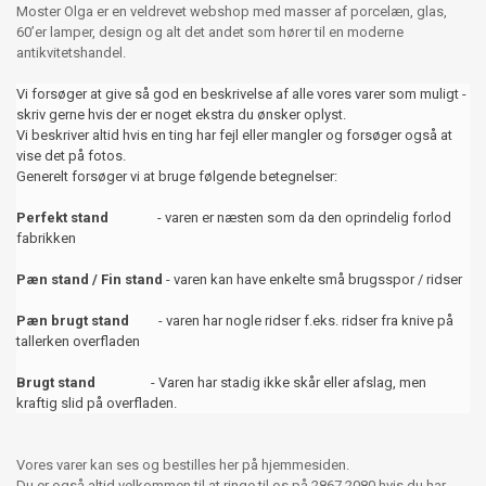
Moster Olga er en veldrevet webshop med masser af porcelæn, glas,
60’er lamper, design og alt det andet som hører til en moderne
antikvitetshandel.
Vi forsøger at give så god en beskrivelse af alle vores varer som muligt -
skriv gerne hvis der er noget ekstra du ønsker oplyst.
Vi beskriver altid hvis en ting har fejl eller mangler og forsøger også at
vise det på fotos.
Generelt forsøger vi at bruge følgende betegnelser:
Perfekt stand
- varen er næsten som da den oprindelig forlod
fabrikken
Pæn stand / Fin stand
- varen kan have enkelte små brugsspor / ridser
Pæn brugt stand
- varen har nogle ridser f.eks. ridser fra knive på
tallerken overfladen
Brugt stand
- Varen har stadig ikke skår eller afslag, men
kraftig slid på overfladen.
Vores varer kan ses og bestilles her på hjemmesiden.
Du er også altid velkommen til at ringe til os på 2867 2080 hvis du har