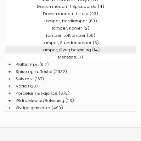
Danish modern / Spiseborde (4)
Danish modern / stole (23)
Lamper, bordlamper (63)
lamper, Kähler (2)
Lamper, Loftlamper (50)
Lamper, Standerlamper (3)
Lamper, Øvrig belysning (14)
Montana (7)
+
Platter m.v.
(617)
+
Spise og kaffestel
(2932)
+
Sølv m.v.
(167)
+
Varia
(120)
+
Porcelæn & Fajance
(672)
+
Ældre Møbler/Belysning
(113)
+
Øvrige glasvarer
(490)