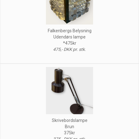
Falkenbergs Belysning
Udendørs lampe
*475kr
475,- DKK pr. stk.
Skrivebordslampe
Brun
375kr
375,- DKK pr. stk.