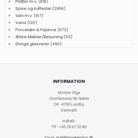
+
Platter m.v.
(618)
+
Spise og kaffestel
(2956)
+
Sølv m.v.
(167)
+
Varia
(120)
+
Porcelæn & Fajance
(673)
+
Ældre Møbler/Belysning
(113)
+
Øvrige glasvarer
(490)
INFORMATION
Moster Olga
Grumløsevej 58, Neble
DK -4750 Lundby
Danmark
Indkøb:
Tlf : +45 28 67 20 80
Email:
mail@mosterolga.dk