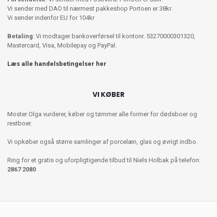
Vi sender med DAO til nærmest pakkeshop Portoen er 38kr.
Vi sender indenfor EU for 104kr
Betaling
: Vi modtager bankoverførsel til kontonr. 53270000301320,
Mastercard, Visa, Mobilepay og PayPal.
Læs alle handelsbetingelser her
VI KØBER
Moster Olga vurderer, køber og tømmer alle former for dødsboer og
restboer.
Vi opkøber også større samlinger af porcelæn, glas og øvrigt indbo.
Ring for et gratis og uforpligtigende tilbud til Niels Holbak på telefon:
2867 2080