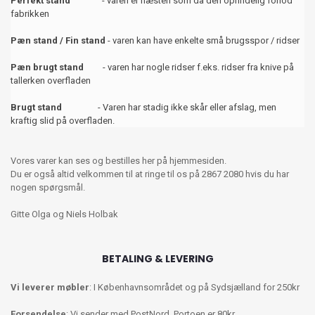
Perfekt stand
- varen er næsten som da den oprindelig forlod
fabrikken
Pæn stand / Fin stand
- varen kan have enkelte små brugsspor / ridser
Pæn brugt stand
- varen har nogle ridser f.eks. ridser fra knive på
tallerken overfladen
Brugt stand
- Varen har stadig ikke skår eller afslag, men
kraftig slid på overfladen.
Vores varer kan ses og bestilles her på hjemmesiden.
Du er også altid velkommen til at ringe til os på 2867 2080 hvis du har
nogen spørgsmål.
Gitte Olga og Niels Holbak
BETALING & LEVERING
Vi leverer møbler
: I Københavnsområdet og på Sydsjælland for 250kr
Forsendelse
: Vi sender med PostNord. Portoen er 80kr.