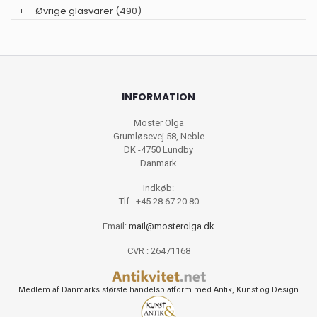
+
Øvrige glasvarer
(490)
INFORMATION
Moster Olga
Grumløsevej 58, Neble
DK -4750 Lundby
Danmark
Indkøb:
Tlf : +45 28 67 20 80
Email:
mail@mosterolga.dk
CVR : 26471168
Medlem af Danmarks største handelsplatform med Antik, Kunst og Design