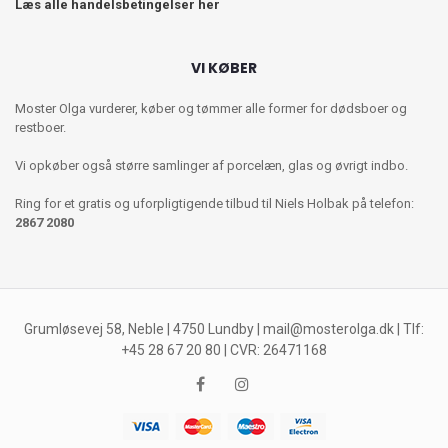
Læs alle handelsbetingelser her
VI KØBER
Moster Olga vurderer, køber og tømmer alle former for dødsboer og
restboer.
Vi opkøber også større samlinger af porcelæn, glas og øvrigt indbo.
Ring for et gratis og uforpligtigende tilbud til Niels Holbak på telefon:
2867 2080
Grumløsevej 58, Neble | 4750 Lundby |
mail@mosterolga.dk
| Tlf:
+45 28 67 20 80 | CVR: 26471168