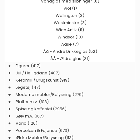
Vandglas med slibninger (6)
Viol (1)
Wellington (3)
Westminster (3)
Wien Antik (11)
Windsor (10)
Aase (7)
Åå - Andre Drikkeglas (52)
ÅÅ - Ældre glas (31)
+
Figurer
(417)
+
Jul / Helligdage
(407)
+
Keramik / Brugskunst
(919)
+
Legetøj
(47)
+
Moderne møbler/Belysning
(279)
+
Platter m.v.
(618)
+
Spise og kaffestel
(2956)
+
Sølv m.v.
(167)
+
Varia
(120)
+
Porcelæn & Fajance
(673)
+
Ældre Møbler/Belysning
(113)