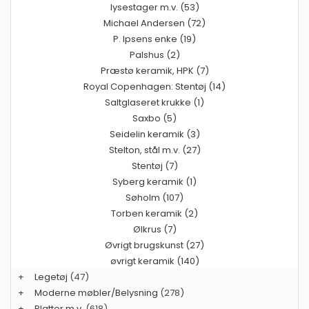
lysestager m.v. (53)
Michael Andersen (72)
P. Ipsens enke (19)
Palshus (2)
Præstø keramik, HPK (7)
Royal Copenhagen: Stentøj (14)
Saltglaseret krukke (1)
Saxbo (5)
Seidelin keramik (3)
Stelton, stål m.v. (27)
Stentøj (7)
Syberg keramik (1)
Søholm (107)
Torben keramik (2)
Ølkrus (7)
Øvrigt brugskunst (27)
øvrigt keramik (140)
+
Legetøj
(47)
+
Moderne møbler/Belysning
(278)
+
Platter m.v.
(618)