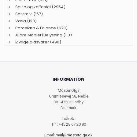
+
Spise og kaffestel
(2954)
+
Sølv m.v.
(167)
+
Varia
(120)
+
Porcelæn & Fajance
(673)
+
Ældre Møbler/Belysning
(113)
+
Øvrige glasvarer
(490)
INFORMATION
Moster Olga
Grumløsevej 58, Neble
DK -4750 Lundby
Danmark
Indkøb:
Tlf : +45 28 67 20 80
Email:
mail@mosterolga.dk