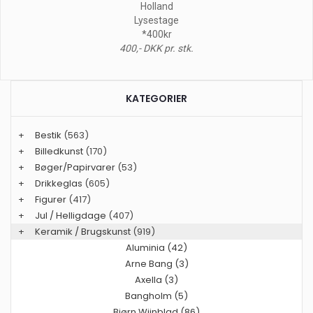
Holland
Lysestage
*400kr
400,- DKK pr. stk.
KATEGORIER
+
Bestik
(563)
+
Billedkunst
(170)
+
Bøger/Papirvarer
(53)
+
Drikkeglas
(605)
+
Figurer
(417)
+
Jul / Helligdage
(407)
+
Keramik / Brugskunst
(919)
Aluminia (42)
Arne Bang (3)
Axella (3)
Bangholm (5)
Bjørn Wiinblad (86)