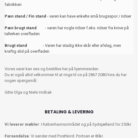
fabrikken
Pæn stand / Fin stand
- varen kan have enkelte små brugsspor / ridser
Pæn brugt stand
- varen har nogle ridser f.eks. ridser fra knive på
tallerken overfladen
Brugt stand
- Varen har stadig ikke skår eller afslag, men
kraftig slid på overfladen.
Vores varer kan ses og bestilles her på hjemmesiden.
Du er også altid velkommen til at ringe til os på 2867 2080 hvis du har
nogen spørgsmål.
Gitte Olga og Niels Holbak
BETALING & LEVERING
Vi leverer møbler
: I Københavnsområdet og på Sydsjælland for 250kr
Forsendelse
: Vi sender med PostNord. Portoen er 80kr.