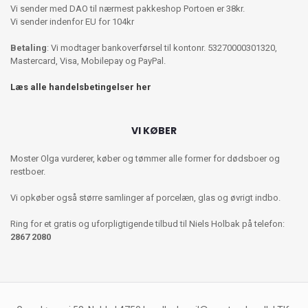
Vi sender med DAO til nærmest pakkeshop Portoen er 38kr.
Vi sender indenfor EU for 104kr
Betaling
: Vi modtager bankoverførsel til kontonr. 53270000301320,
Mastercard, Visa, Mobilepay og PayPal.
Læs alle handelsbetingelser her
VI KØBER
Moster Olga vurderer, køber og tømmer alle former for dødsboer og
restboer.
Vi opkøber også større samlinger af porcelæn, glas og øvrigt indbo.
Ring for et gratis og uforpligtigende tilbud til Niels Holbak på telefon:
2867 2080