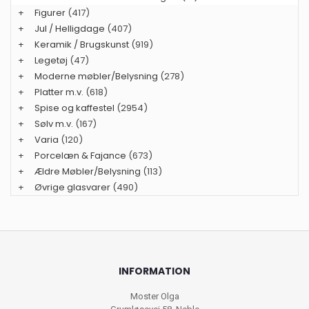
+
Figurer
(417)
+
Jul / Helligdage
(407)
+
Keramik / Brugskunst
(919)
+
Legetøj
(47)
+
Moderne møbler/Belysning
(278)
+
Platter m.v.
(618)
+
Spise og kaffestel
(2954)
+
Sølv m.v.
(167)
+
Varia
(120)
+
Porcelæn & Fajance
(673)
+
Ældre Møbler/Belysning
(113)
+
Øvrige glasvarer
(490)
INFORMATION
Moster Olga