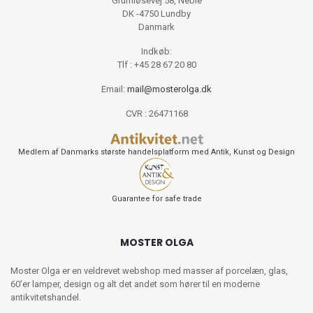
Grumløsevej 58, Neble
DK -4750 Lundby
Danmark
Indkøb:
Tlf : +45 28 67 20 80
Email:
mail@mosterolga.dk
CVR : 26471168
Medlem af Danmarks største handelsplatform med Antik, Kunst og Design
Guarantee for safe trade
MOSTER OLGA
Moster Olga er en veldrevet webshop med masser af porcelæn, glas,
60’er lamper, design og alt det andet som hører til en moderne
antikvitetshandel.