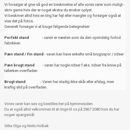
Vi forsøger at give så god en beskrivelse af alle vores varer som muligt -
skriv gerne hvis der er noget ekstra du ønsker oplyst.
Vi beskriver altid hvis en ting har fejl eller mangler og forsøger også at
vise det på fotos.
Generelt forsøger vi at bruge følgende betegnelser:
Perfekt stand
- varen er næsten som da den oprindelig forlod
fabrikken
Pæn stand / Fin stand
- varen kan have enkelte små brugsspor / ridser
Pæn brugt stand
- varen har nogle ridser f.eks. ridser fra knive på
tallerken overfladen
Brugt stand
- Varen har stadig ikke skår eller afslag, men
kraftig slid på overfladen.
Vores varer kan ses og bestilles her på hjemmesiden.
Du er også altid velkommen til at ringe til os på 2867 2080 hvis du har
nogen spørgsmål.
Gitte Olga og Niels Holbak