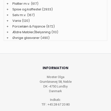
+
Platter m.v.
(617)
+
Spise og kaffestel
(2933)
+
Sølv m.v.
(167)
+
Varia
(120)
+
Porcelæn & Fajance
(672)
+
Ældre Møbler/Belysning
(113)
+
Øvrige glasvarer
(490)
INFORMATION
Moster Olga
Grumløsevej 58, Neble
DK -4750 Lundby
Danmark
Indkøb:
Tlf : +45 28 67 20 80