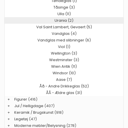
Tøndeglas (1)
Tåsinge (3)
Ulla (11)
Urania (2)
Val Saint Lambert, Gevaert (5)
Vandglas (4)
Vandglas med slibninger (6)
Viol (1)
Wellington (3)
Westminster (3)
Wien Antik (11)
Windsor (10)
Aase (7)
Åå - Andre Drikkeglas (52)
ÅÅ - Ældre glas (31)
+
Figurer
(416)
+
Jul / Helligdage
(407)
+
Keramik / Brugskunst
(918)
+
Legetøj
(47)
+
Moderne møbler/Belysning
(278)