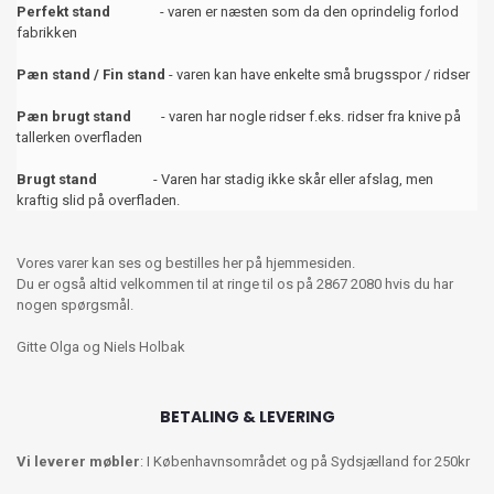
Perfekt stand
- varen er næsten som da den oprindelig forlod
fabrikken
Pæn stand / Fin stand
- varen kan have enkelte små brugsspor / ridser
Pæn brugt stand
- varen har nogle ridser f.eks. ridser fra knive på
tallerken overfladen
Brugt stand
- Varen har stadig ikke skår eller afslag, men
kraftig slid på overfladen.
Vores varer kan ses og bestilles her på hjemmesiden.
Du er også altid velkommen til at ringe til os på 2867 2080 hvis du har
nogen spørgsmål.
Gitte Olga og Niels Holbak
BETALING & LEVERING
Vi leverer møbler
: I Københavnsområdet og på Sydsjælland for 250kr