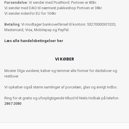
Forsendelse
: Vi sender med PostNord. Portoen er 80kr.
Vi sender med DAO til nærmest pakkeshop Portoen er 38kr.
Vi sender indenfor EU for 104kr
Betaling
: Vi modtager bankoverførsel til kontonr. 53270000301320,
Mastercard, Visa, Mobilepay og PayPal.
Læs alle handelsbetingelser her
VI KØBER
Moster Olga vurderer, køber og tømmer alle former for dødsboer og
restboer.
Vi opkøber også større samlinger af porcelæn, glas og øvrigt indbo.
Ring for et gratis og uforpligtigende tilbud til Niels Holbak på telefon:
2867 2080